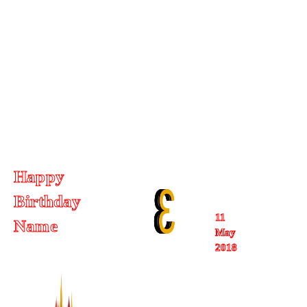
Happy
3
Birthday
11
Name
May
2018