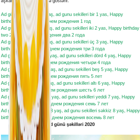
aşkarlanir və istifadəçiyə göstərir.
Ad günü şəkilləri bir 1 yaş, ad gunu sekilleri bir 1 yas, Happy
birthday one 1 year, с днем рождения 1 год
Ad günü şəkilləri iki 2 yaş, ad gunu sekilleri iki 2 yas, Happy birthday
two 2 year, с днем рождения два 2 года
Ad günü şəkilləri üç 3 yaş, ad gunu sekilleri üç 3 yaş, Happy
birthday three 3 year, с днем рождения три 3 года
Ad günü şəkilləri dörd 4 yaş, ad gunu sekilleri dörd 4 yaş, Happy
birthday four 4 year, с днем рождения четыри 4 года
Ad günü şəkilləri beş 5 yaş, ad gunu sekilleri beş 5 yaş, Happy
birthday five 5 year, с днем рождения пять 5 лет
Ad günü şəkilləri altı 6 yaş, ad gunu sekilleri altı 6 yaş, Happy
birthday six 6 year, с днем рождения шесть 6 лет
Ad günü şəkilləri yeddi 7 yaş, ad gunu sekilleri yeddi 7 yaş, Happy
birthday seven 7 year, с днем рождения семь 7 лет
Ad günü şəkilləri səkkiz 8 yaş, ad gunu sekilleri səkkiz 8 yaş, Happy
birthday eight 8th year, с днем рождения восемь 8 лет
Ad günü şəkilləri 2020