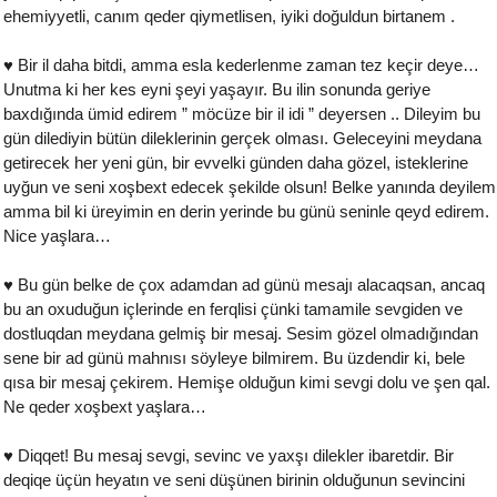
ehemiyyetli, canım qeder qiymetlisen, iyiki doğuldun birtanem .
♥ Bir il daha bitdi, amma esla kederlenme zaman tez keçir deye…
Unutma ki her kes eyni şeyi yaşayır. Bu ilin sonunda geriye
baxdığında ümid edirem ” möcüze bir il idi ” deyersen .. Dileyim bu
gün dilediyin bütün dileklerinin gerçek olması. Geleceyini meydana
getirecek her yeni gün, bir evvelki günden daha gözel, isteklerine
uyğun ve seni xoşbext edecek şekilde olsun! Belke yanında deyilem
amma bil ki üreyimin en derin yerinde bu günü seninle qeyd edirem.
Nice yaşlara…
♥ Bu gün belke de çox adamdan ad günü mesajı alacaqsan, ancaq
bu an oxuduğun içlerinde en ferqlisi çünki tamamile sevgiden ve
dostluqdan meydana gelmiş bir mesaj. Sesim gözel olmadığından
sene bir ad günü mahnısı söyleye bilmirem. Bu üzdendir ki, bele
qısa bir mesaj çekirem. Hemişe olduğun kimi sevgi dolu ve şen qal.
Ne qeder xoşbext yaşlara…
♥ Diqqet! Bu mesaj sevgi, sevinc ve yaxşı dilekler ibaretdir. Bir
deqiqe üçün heyatın ve seni düşünen birinin olduğunun sevincini