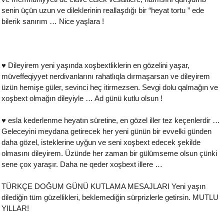
senin üçün uzun ve dileklerinin reallaşdığı bir “heyat tortu ” ede
bilerik sanırım … Nice yaşlara !
♥ Dileyirem yeni yaşında xoşbextliklerin en gözelini yaşar,
müveffeqiyyet nerdivanlarını rahatlıqla dırmaşarsan ve dileyirem
üzün hemişe güler, sevinci heç itirmezsen. Sevgi dolu qalmağın ve
xoşbext olmağın dileyiyle … Ad günü kutlu olsun !
♥ esla kederlenme heyatın süretine, en gözel iller tez keçenlerdir …
Geleceyini meydana getirecek her yeni günün bir evvelki günden
daha gözel, isteklerine uyğun ve seni xoşbext edecek şekilde
olmasını dileyirem. Üzünde her zaman bir gülümseme olsun çünki
sene çox yaraşır. Daha ne qeder xoşbext illere …
TÜRKÇE DOĞUM GÜNÜ KUTLAMA MESAJLARI Yeni yaşın
dilediğin tüm güzellikleri, beklemediğin sürprizlerle getirsin. MUTLU
YILLAR!