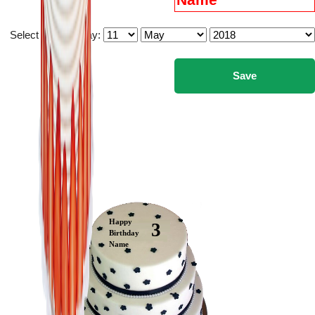
Select you birthday:
Happy
3
Birthday
Name