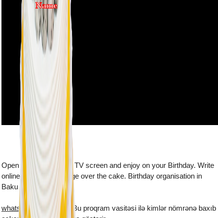
Name
Open this webpage on TV screen and enjoy on your Birthday. Write
online the name and age over the cake. Birthday organisation in
Baku
whatsapp plus yukle
- Bu proqram vasitəsi ilə kimlər nömrənə baxıb