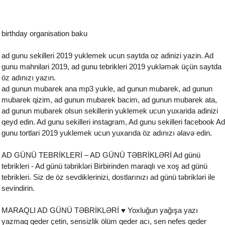
birthday organisation baku
ad gunu sekilleri 2019 yuklemek ucun saytda oz adinizi yazin. Ad
gunu mahnilari 2019, ad gunu tebrikleri 2019 yukləmək üçün saytda
öz adınızı yazın.
ad gunun mubarek ana mp3 yukle, ad gunun mubarek, ad gunun
mubarek qizim, ad gunun mubarek bacim, ad gunun mubarek ata,
ad gunun mubarek olsun sekillerin yuklemek ucun yuxarida adinizi
qeyd edin. Ad gunu sekilleri instagram, Ad gunu sekilleri facebook Ad
gunu tortlari 2019 yuklemek ucun yuxarıda öz adınızı əlavə edin.
AD GÜNÜ TEBRİKLERİ – AD GÜNÜ TƏBRİKLƏRİ Ad günü
tebrikleri - Ad günü təbrikləri Birbirinden maraqlı ve xoş ad günü
tebrikleri. Siz de öz sevdiklerinizi, dostlarınızı ad günü təbrikləri ile
sevindirin.
MARAQLI AD GÜNÜ TƏBRİKLƏRİ ♥ Yoxluğun yağışa yazı
yazmaq qeder çetin, sensizlik ölüm qeder acı, sen nefes qeder