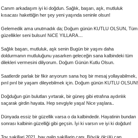
Canım arkadaşım iyi ki doğdun. Sağlık, başarı, aşk, mutluluk
kısacası hakettiğin her şey yeni yaşında seninle olsun!
Gelemedik ama unutmadık da; Doğum günün KUTLU OLSUN, Tüm
güzellikler seni bulsun! NiCE YILLARA…
Sağlık başarı, mutluluk, aşk senin Bugün bir yaşını daha
doldurmanın mutluluğunu yasarken geleceğin sana kalbindeki tüm
dilekleri vermesini diliyorum. Doğum Günün Kutlu Olsun.
Saatlerdir parlak bir fikir arıyorum sana hoş bir mesaj yollayabilmek,
pırıl pırıl bir yaşam dileyebilmek için. Doğum günün KUTLU OLSUN!
Doğduğun gün bulutları yırtarak, bir güneş gibi etrafına aydınlık
saçarak girdin hayata. Hep sevgiyle yaşa! Nice yaşlara..
Dünyada essiz bir güzellik varsa o da kalbindedir. Hayatinin bundan
sonrası kalbinin güzelliği gibi geçsin. İyi ki varsın ve iyi ki doğdun!
Toy şəkilləri 2021, bəy gəlin şəkillərin çapı. Böyük ölçülü çap