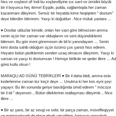
hiss ve xoşbext ol! İndi bu xoşbextliyine sıx sarıl ve ümidini böyük
bir il boyunca heç itirme! Eşqde, pulda, sağlamlıqda her zaman
kazanmanı dileyirem. Sensiz bir heyatda kime heqiqeten ” dostum”
deye bilerdim bilmirem. Yaxşı ki doğuldun . Nice müluk yaslara …
♥ Dostlar ulduzlar kimidir, onları her vaxt göre bilmezsen amma
senin üçün her zaman var olduqlarını ve seni düşündüklerini
bilersen. Bu gün meni göremesen de bil ki yanındayam … Senin
kimi dosta sahib olduğum üçün özümü çox şanslı hiss edirem.
Heyatın bütün pisliklerinin senden uzaq olmasını dileyirem. Yaxşı ki
varsan ve yaxşı ki dostumsan ! Hemişe birlikde ne qeder illere … Ad
günü kutlu olsun !
MARAQLI AD GÜNÜ TEBRİKLERİ ♥ Bir il daha bitdi, amma esla
kederlenme zaman tez keçir deye … Unutma ki her kes eyni şeyi
yaşayır. Bu ilin sonunda geriye baxdığında ümid edirem ” möcüze
bir il idi ” deyersen .. Bütün dileklerinin reallaşması dileyimle .. Nice
illere …
♥ Bir az şans, bir az sevgi ve sebr, bir parça zaman, müveffeqiyyet
ve memnuniyyeti de elave etsek vesaitlere, hamısını qarışdırıb