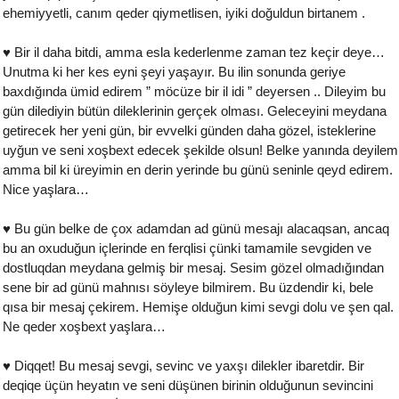
ehemiyyetli, canım qeder qiymetlisen, iyiki doğuldun birtanem .
♥ Bir il daha bitdi, amma esla kederlenme zaman tez keçir deye…
Unutma ki her kes eyni şeyi yaşayır. Bu ilin sonunda geriye
baxdığında ümid edirem ” möcüze bir il idi ” deyersen .. Dileyim bu
gün dilediyin bütün dileklerinin gerçek olması. Geleceyini meydana
getirecek her yeni gün, bir evvelki günden daha gözel, isteklerine
uyğun ve seni xoşbext edecek şekilde olsun! Belke yanında deyilem
amma bil ki üreyimin en derin yerinde bu günü seninle qeyd edirem.
Nice yaşlara…
♥ Bu gün belke de çox adamdan ad günü mesajı alacaqsan, ancaq
bu an oxuduğun içlerinde en ferqlisi çünki tamamile sevgiden ve
dostluqdan meydana gelmiş bir mesaj. Sesim gözel olmadığından
sene bir ad günü mahnısı söyleye bilmirem. Bu üzdendir ki, bele
qısa bir mesaj çekirem. Hemişe olduğun kimi sevgi dolu ve şen qal.
Ne qeder xoşbext yaşlara…
♥ Diqqet! Bu mesaj sevgi, sevinc ve yaxşı dilekler ibaretdir. Bir
deqiqe üçün heyatın ve seni düşünen birinin olduğunun sevincini