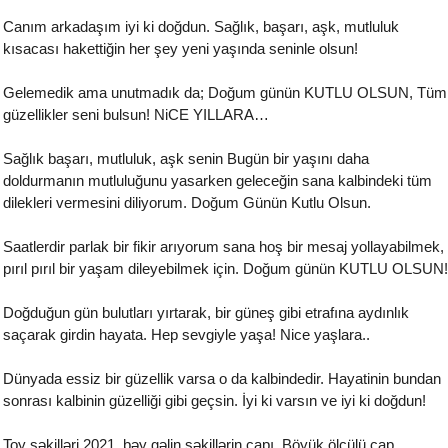
Canım arkadaşım iyi ki doğdun. Sağlık, başarı, aşk, mutluluk
kısacası hakettiğin her şey yeni yaşında seninle olsun!
Gelemedik ama unutmadık da; Doğum günün KUTLU OLSUN, Tüm
güzellikler seni bulsun! NiCE YILLARA…
Sağlık başarı, mutluluk, aşk senin Bugün bir yaşını daha
doldurmanın mutluluğunu yasarken geleceğin sana kalbindeki tüm
dilekleri vermesini diliyorum. Doğum Günün Kutlu Olsun.
Saatlerdir parlak bir fikir arıyorum sana hoş bir mesaj yollayabilmek,
pırıl pırıl bir yaşam dileyebilmek için. Doğum günün KUTLU OLSUN!
Doğduğun gün bulutları yırtarak, bir güneş gibi etrafına aydınlık
saçarak girdin hayata. Hep sevgiyle yaşa! Nice yaşlara..
Dünyada essiz bir güzellik varsa o da kalbindedir. Hayatinin bundan
sonrası kalbinin güzelliği gibi geçsin. İyi ki varsın ve iyi ki doğdun!
Toy şəkilləri 2021, bəy gəlin şəkillərin çapı. Böyük ölçülü çap