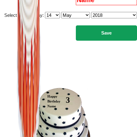
Select you birthday:
Happy
3
Birthday
Name