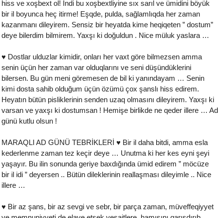
hiss ve xoşbext ol! İndi bu xoşbextliyine sıx sarıl ve ümidini böyük
bir il boyunca heç itirme! Eşqde, pulda, sağlamlıqda her zaman
kazanmanı dileyirem. Sensiz bir heyatda kime heqiqeten ” dostum”
deye bilerdim bilmirem. Yaxşı ki doğuldun . Nice müluk yaslara …
♥ Dostlar ulduzlar kimidir, onları her vaxt göre bilmezsen amma
senin üçün her zaman var olduqlarını ve seni düşündüklerini
bilersen. Bu gün meni göremesen de bil ki yanındayam … Senin
kimi dosta sahib olduğum üçün özümü çox şanslı hiss edirem.
Heyatın bütün pisliklerinin senden uzaq olmasını dileyirem. Yaxşı ki
varsan ve yaxşı ki dostumsan ! Hemişe birlikde ne qeder illere … Ad
günü kutlu olsun !
MARAQLI AD GÜNÜ TEBRİKLERİ ♥ Bir il daha bitdi, amma esla
kederlenme zaman tez keçir deye … Unutma ki her kes eyni şeyi
yaşayır. Bu ilin sonunda geriye baxdığında ümid edirem ” möcüze
bir il idi ” deyersen .. Bütün dileklerinin reallaşması dileyimle .. Nice
illere …
♥ Bir az şans, bir az sevgi ve sebr, bir parça zaman, müveffeqiyyet
ve memnuniyyeti de elave etsek vesaitlere, hamısını qarışdırıb