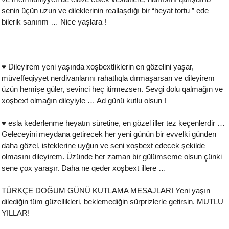
senin üçün uzun ve dileklerinin reallaşdığı bir “heyat tortu ” ede
bilerik sanırım … Nice yaşlara !
♥ Dileyirem yeni yaşında xoşbextliklerin en gözelini yaşar,
müveffeqiyyet nerdivanlarını rahatlıqla dırmaşarsan ve dileyirem
üzün hemişe güler, sevinci heç itirmezsen. Sevgi dolu qalmağın ve
xoşbext olmağın dileyiyle … Ad günü kutlu olsun !
♥ esla kederlenme heyatın süretine, en gözel iller tez keçenlerdir …
Geleceyini meydana getirecek her yeni günün bir evvelki günden
daha gözel, isteklerine uyğun ve seni xoşbext edecek şekilde
olmasını dileyirem. Üzünde her zaman bir gülümseme olsun çünki
sene çox yaraşır. Daha ne qeder xoşbext illere …
TÜRKÇE DOĞUM GÜNÜ KUTLAMA MESAJLARI Yeni yaşın
dilediğin tüm güzellikleri, beklemediğin sürprizlerle getirsin. MUTLU
YILLAR!