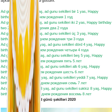
aşkarlanir və istifadəçiyə göstərir.
Ad günü şəkilləri bir 1 yaş, ad gunu sekilleri bir 1 yas, Happy
birthday one 1 year, с днем рождения 1 год
Ad günü şəkilləri iki 2 yaş, ad gunu sekilleri iki 2 yas, Happy birthday
two 2 year, с днем рождения два 2 года
Ad günü şəkilləri üç 3 yaş, ad gunu sekilleri üç 3 yaş, Happy
birthday three 3 year, с днем рождения три 3 года
Ad günü şəkilləri dörd 4 yaş, ad gunu sekilleri dörd 4 yaş, Happy
birthday four 4 year, с днем рождения четыри 4 года
Ad günü şəkilləri beş 5 yaş, ad gunu sekilleri beş 5 yaş, Happy
birthday five 5 year, с днем рождения пять 5 лет
Ad günü şəkilləri altı 6 yaş, ad gunu sekilleri altı 6 yaş, Happy
birthday six 6 year, с днем рождения шесть 6 лет
Ad günü şəkilləri yeddi 7 yaş, ad gunu sekilleri yeddi 7 yaş, Happy
birthday seven 7 year, с днем рождения семь 7 лет
Ad günü şəkilləri səkkiz 8 yaş, ad gunu sekilleri səkkiz 8 yaş, Happy
birthday eight 8th year, с днем рождения восемь 8 лет
Ad günü şəkilləri 2020