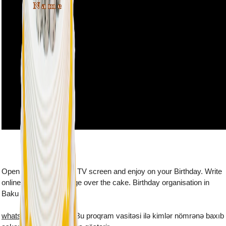
Name
Open this webpage on TV screen and enjoy on your Birthday. Write
online the name and age over the cake. Birthday organisation in
Baku
whatsapp plus yukle
- Bu proqram vasitəsi ilə kimlər nömrənə baxıb