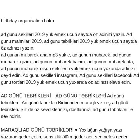
birthday organisation baku
ad gunu sekilleri 2019 yuklemek ucun saytda oz adinizi yazin. Ad
gunu mahnilari 2019, ad gunu tebrikleri 2019 yukləmək üçün saytda
öz adınızı yazın.
ad gunun mubarek ana mp3 yukle, ad gunun mubarek, ad gunun
mubarek qizim, ad gunun mubarek bacim, ad gunun mubarek ata,
ad gunun mubarek olsun sekillerin yuklemek ucun yuxarida adinizi
qeyd edin. Ad gunu sekilleri instagram, Ad gunu sekilleri facebook Ad
gunu tortlari 2019 yuklemek ucun yuxarıda öz adınızı əlavə edin.
AD GÜNÜ TEBRİKLERİ – AD GÜNÜ TƏBRİKLƏRİ Ad günü
tebrikleri - Ad günü təbrikləri Birbirinden maraqlı ve xoş ad günü
tebrikleri. Siz de öz sevdiklerinizi, dostlarınızı ad günü təbrikləri ile
sevindirin.
MARAQLI AD GÜNÜ TƏBRİKLƏRİ ♥ Yoxluğun yağışa yazı
yazmaq qeder çetin, sensizlik ölüm qeder acı, sen nefes qeder