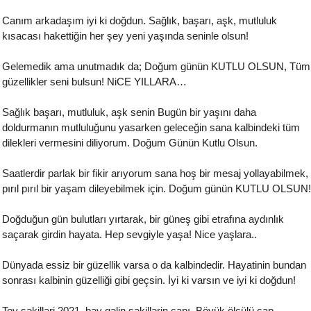
Canım arkadaşım iyi ki doğdun. Sağlık, başarı, aşk, mutluluk
kısacası hakettiğin her şey yeni yaşında seninle olsun!
Gelemedik ama unutmadık da; Doğum günün KUTLU OLSUN, Tüm
güzellikler seni bulsun! NiCE YILLARA…
Sağlık başarı, mutluluk, aşk senin Bugün bir yaşını daha
doldurmanın mutluluğunu yasarken geleceğin sana kalbindeki tüm
dilekleri vermesini diliyorum. Doğum Günün Kutlu Olsun.
Saatlerdir parlak bir fikir arıyorum sana hoş bir mesaj yollayabilmek,
pırıl pırıl bir yaşam dileyebilmek için. Doğum günün KUTLU OLSUN!
Doğduğun gün bulutları yırtarak, bir güneş gibi etrafına aydınlık
saçarak girdin hayata. Hep sevgiyle yaşa! Nice yaşlara..
Dünyada essiz bir güzellik varsa o da kalbindedir. Hayatinin bundan
sonrası kalbinin güzelliği gibi geçsin. İyi ki varsın ve iyi ki doğdun!
Toy şəkilləri 2021, bəy gəlin şəkillərin çapı. Böyük ölçülü çap