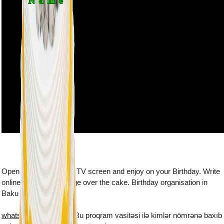
Name
Open this webpage on TV screen and enjoy on your Birthday. Write
online the name and age over the cake. Birthday organisation in
Baku
whatsapp plus yukle
- Bu proqram vasitəsi ilə kimlər nömrənə baxıb