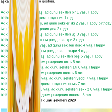
aşkarlanir və istifadəçiyə göstərir.
Ad günü şəkilləri bir 1 yaş, ad gunu sekilleri bir 1 yas, Happy
birthday one 1 year, с днем рождения 1 год
Ad günü şəkilləri iki 2 yaş, ad gunu sekilleri iki 2 yas, Happy birthday
two 2 year, с днем рождения два 2 года
Ad günü şəkilləri üç 3 yaş, ad gunu sekilleri üç 3 yaş, Happy
birthday three 3 year, с днем рождения три 3 года
Ad günü şəkilləri dörd 4 yaş, ad gunu sekilleri dörd 4 yaş, Happy
birthday four 4 year, с днем рождения четыри 4 года
Ad günü şəkilləri beş 5 yaş, ad gunu sekilleri beş 5 yaş, Happy
birthday five 5 year, с днем рождения пять 5 лет
Ad günü şəkilləri altı 6 yaş, ad gunu sekilleri altı 6 yaş, Happy
birthday six 6 year, с днем рождения шесть 6 лет
Ad günü şəkilləri yeddi 7 yaş, ad gunu sekilleri yeddi 7 yaş, Happy
birthday seven 7 year, с днем рождения семь 7 лет
Ad günü şəkilləri səkkiz 8 yaş, ad gunu sekilleri səkkiz 8 yaş, Happy
birthday eight 8th year, с днем рождения восемь 8 лет
Ad günü şəkilləri 2020