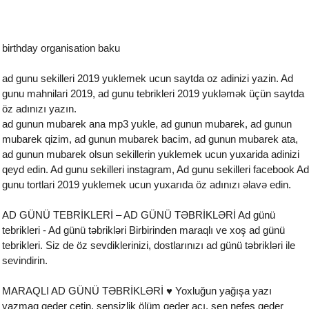
birthday organisation baku
ad gunu sekilleri 2019 yuklemek ucun saytda oz adinizi yazin. Ad
gunu mahnilari 2019, ad gunu tebrikleri 2019 yukləmək üçün saytda
öz adınızı yazın.
ad gunun mubarek ana mp3 yukle, ad gunun mubarek, ad gunun
mubarek qizim, ad gunun mubarek bacim, ad gunun mubarek ata,
ad gunun mubarek olsun sekillerin yuklemek ucun yuxarida adinizi
qeyd edin. Ad gunu sekilleri instagram, Ad gunu sekilleri facebook Ad
gunu tortlari 2019 yuklemek ucun yuxarıda öz adınızı əlavə edin.
AD GÜNÜ TEBRİKLERİ – AD GÜNÜ TƏBRİKLƏRİ Ad günü
tebrikleri - Ad günü təbrikləri Birbirinden maraqlı ve xoş ad günü
tebrikleri. Siz de öz sevdiklerinizi, dostlarınızı ad günü təbrikləri ile
sevindirin.
MARAQLI AD GÜNÜ TƏBRİKLƏRİ ♥ Yoxluğun yağışa yazı
yazmaq qeder çetin, sensizlik ölüm qeder acı, sen nefes qeder