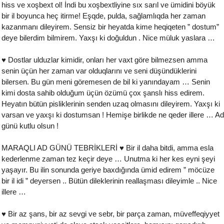
hiss ve xoşbext ol! İndi bu xoşbextliyine sıx sarıl ve ümidini böyük
bir il boyunca heç itirme! Eşqde, pulda, sağlamlıqda her zaman
kazanmanı dileyirem. Sensiz bir heyatda kime heqiqeten ” dostum”
deye bilerdim bilmirem. Yaxşı ki doğuldun . Nice müluk yaslara …
♥ Dostlar ulduzlar kimidir, onları her vaxt göre bilmezsen amma
senin üçün her zaman var olduqlarını ve seni düşündüklerini
bilersen. Bu gün meni göremesen de bil ki yanındayam … Senin
kimi dosta sahib olduğum üçün özümü çox şanslı hiss edirem.
Heyatın bütün pisliklerinin senden uzaq olmasını dileyirem. Yaxşı ki
varsan ve yaxşı ki dostumsan ! Hemişe birlikde ne qeder illere … Ad
günü kutlu olsun !
MARAQLI AD GÜNÜ TEBRİKLERİ ♥ Bir il daha bitdi, amma esla
kederlenme zaman tez keçir deye … Unutma ki her kes eyni şeyi
yaşayır. Bu ilin sonunda geriye baxdığında ümid edirem ” möcüze
bir il idi ” deyersen .. Bütün dileklerinin reallaşması dileyimle .. Nice
illere …
♥ Bir az şans, bir az sevgi ve sebr, bir parça zaman, müveffeqiyyet