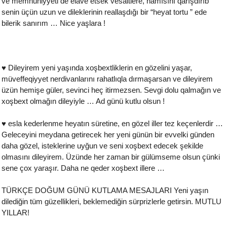
ve memnuniyyeti de elave etsek vesaitlere, hamısını qarışdırıb
senin üçün uzun ve dileklerinin reallaşdığı bir “heyat tortu ” ede
bilerik sanırım … Nice yaşlara !
♥ Dileyirem yeni yaşında xoşbextliklerin en gözelini yaşar,
müveffeqiyyet nerdivanlarını rahatlıqla dırmaşarsan ve dileyirem
üzün hemişe güler, sevinci heç itirmezsen. Sevgi dolu qalmağın ve
xoşbext olmağın dileyiyle … Ad günü kutlu olsun !
♥ esla kederlenme heyatın süretine, en gözel iller tez keçenlerdir …
Geleceyini meydana getirecek her yeni günün bir evvelki günden
daha gözel, isteklerine uyğun ve seni xoşbext edecek şekilde
olmasını dileyirem. Üzünde her zaman bir gülümseme olsun çünki
sene çox yaraşır. Daha ne qeder xoşbext illere …
TÜRKÇE DOĞUM GÜNÜ KUTLAMA MESAJLARI Yeni yaşın
dilediğin tüm güzellikleri, beklemediğin sürprizlerle getirsin. MUTLU
YILLAR!