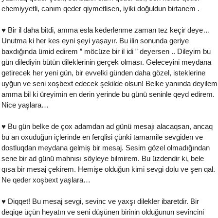
ehemiyyetli, canım qeder qiymetlisen, iyiki doğuldun birtanem .
♥ Bir il daha bitdi, amma esla kederlenme zaman tez keçir deye…
Unutma ki her kes eyni şeyi yaşayır. Bu ilin sonunda geriye
baxdığında ümid edirem ” möcüze bir il idi ” deyersen .. Dileyim bu
gün dilediyin bütün dileklerinin gerçek olması. Geleceyini meydana
getirecek her yeni gün, bir evvelki günden daha gözel, isteklerine
uyğun ve seni xoşbext edecek şekilde olsun! Belke yanında deyilem
amma bil ki üreyimin en derin yerinde bu günü seninle qeyd edirem.
Nice yaşlara…
♥ Bu gün belke de çox adamdan ad günü mesajı alacaqsan, ancaq
bu an oxuduğun içlerinde en ferqlisi çünki tamamile sevgiden ve
dostluqdan meydana gelmiş bir mesaj. Sesim gözel olmadığından
sene bir ad günü mahnısı söyleye bilmirem. Bu üzdendir ki, bele
qısa bir mesaj çekirem. Hemişe olduğun kimi sevgi dolu ve şen qal.
Ne qeder xoşbext yaşlara…
♥ Diqqet! Bu mesaj sevgi, sevinc ve yaxşı dilekler ibaretdir. Bir
deqiqe üçün heyatın ve seni düşünen birinin olduğunun sevincini