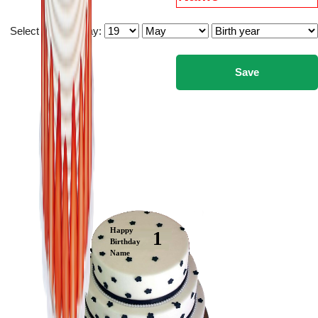
Select you birthday:
Happy
1
Birthday
Name