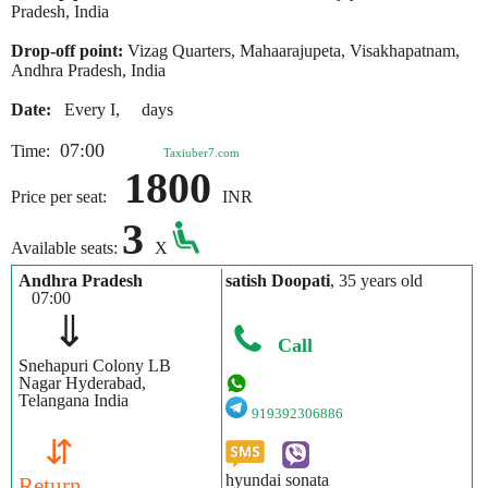
Pradesh, India
Drop-off point:
Vizag Quarters, Mahaarajupeta, Visakhapatnam,
Andhra Pradesh, India
Date:
Every I, days
07:00
Time:
Taxiuber7.com
1800
Price per seat:
INR
3
Available seats:
X
Andhra Pradesh
satish Doopati
, 35 years old
07:00
⇓
Call
Snehapuri Colony LB
Nagar Hyderabad,
Telangana India
919392306886
⇵
hyundai sonata
Return