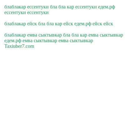
блаблакар ессентуки бла бла кар ессентуки едем.рф
ессентуки ессентуки
блаблакар ейск бла бла кар ейск едем.рф ейск ейск
блаблакар емва сыктывкар бла бла кар емва сыктывкар
едем.рф емва сыктывкар емва сыктывкар
Taxiuber7.com