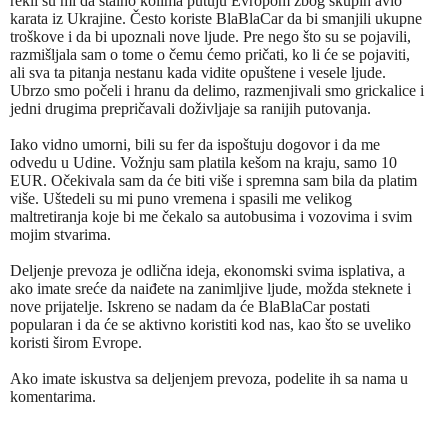
rekli su mi da stalno kolima putuju Evropom zbog skupih avio
karata iz Ukrajine. Često koriste BlaBlaCar da bi smanjili ukupne
troškove i da bi upoznali nove ljude. Pre nego što su se pojavili,
razmišljala sam o tome o čemu ćemo pričati, ko li će se pojaviti,
ali sva ta pitanja nestanu kada vidite opuštene i vesele ljude.
Ubrzo smo počeli i hranu da delimo, razmenjivali smo grickalice i
jedni drugima prepričavali doživljaje sa ranijih putovanja.
Iako vidno umorni, bili su fer da ispoštuju dogovor i da me
odvedu u Udine. Vožnju sam platila kešom na kraju, samo 10
EUR. Očekivala sam da će biti više i spremna sam bila da platim
više. Uštedeli su mi puno vremena i spasili me velikog
maltretiranja koje bi me čekalo sa autobusima i vozovima i svim
mojim stvarima.
Deljenje prevoza je odlična ideja, ekonomski svima isplativa, a
ako imate sreće da naiđete na zanimljive ljude, možda steknete i
nove prijatelje. Iskreno se nadam da će BlaBlaCar postati
popularan i da će se aktivno koristiti kod nas, kao što se uveliko
koristi širom Evrope.
Ako imate iskustva sa deljenjem prevoza, podelite ih sa nama u
komentarima.