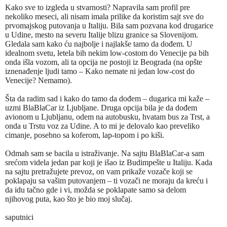
Kako sve to izgleda u stvarnosti? Napravila sam profil pre
nekoliko meseci, ali nisam imala prilike da koristim sajt sve do
prvomajskog putovanja u Italiju. Bila sam pozvana kod drugarice
u Udine, mesto na severu Italije blizu granice sa Slovenijom.
Gledala sam kako ću najbolje i najlakše tamo da dođem. U
idealnom svetu, letela bih nekim low-costom do Venecije pa bih
onda išla vozom, ali ta opcija ne postoji iz Beograda (na opšte
iznenađenje ljudi tamo – Kako nemate ni jedan low-cost do
Venecije? Nemamo).
Šta da radim sad i kako do tamo da dođem – dugarica mi kaže –
uzmi BlaBlaCar iz Ljubljane. Druga opcija bila je da dođem
avionom u Ljubljanu, odem na autobusku, hvatam bus za Trst, a
onda u Trstu voz za Udine. A to mi je delovalo kao preveliko
cimanje, posebno sa koferom, lap-topom i po kiši.
Odmah sam se bacila u istraživanje. Na sajtu BlaBlaCar-a sam
srećom videla jedan par koji je išao iz Budimpešte u Italiju. Kada
na sajtu pretražujete prevoz, on vam prikaže vozače koji se
poklapaju sa vašim putovanjem – ti vozači ne moraju da kreću i
da idu tačno gde i vi, možda se poklapate samo sa delom
njihovog puta, kao što je bio moj slučaj.
saputnici