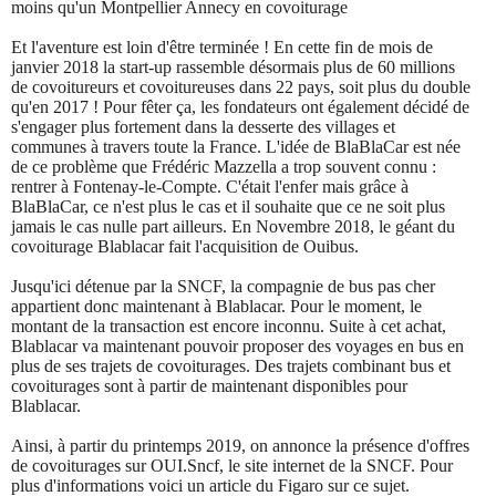
moins qu'un Montpellier Annecy en covoiturage
Et l'aventure est loin d'être terminée ! En cette fin de mois de
janvier 2018 la start-up rassemble désormais plus de 60 millions
de covoitureurs et covoitureuses dans 22 pays, soit plus du double
qu'en 2017 ! Pour fêter ça, les fondateurs ont également décidé de
s'engager plus fortement dans la desserte des villages et
communes à travers toute la France. L'idée de BlaBlaCar est née
de ce problème que Frédéric Mazzella a trop souvent connu :
rentrer à Fontenay-le-Compte. C'était l'enfer mais grâce à
BlaBlaCar, ce n'est plus le cas et il souhaite que ce ne soit plus
jamais le cas nulle part ailleurs. En Novembre 2018, le géant du
covoiturage Blablacar fait l'acquisition de Ouibus.
Jusqu'ici détenue par la SNCF, la compagnie de bus pas cher
appartient donc maintenant à Blablacar. Pour le moment, le
montant de la transaction est encore inconnu. Suite à cet achat,
Blablacar va maintenant pouvoir proposer des voyages en bus en
plus de ses trajets de covoiturages. Des trajets combinant bus et
covoiturages sont à partir de maintenant disponibles pour
Blablacar.
Ainsi, à partir du printemps 2019, on annonce la présence d'offres
de covoiturages sur OUI.Sncf, le site internet de la SNCF. Pour
plus d'informations voici un article du Figaro sur ce sujet.