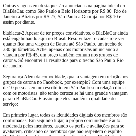
Outras viagens em destaque são anunciadas na página inicial do
BlaBlaCar, como São Paulo a Belo Horizonte por R$ 80, Rio de
Janeiro a Búzios por R$ 25, São Paulo a Guarujá por R$ 10 e
assim por diante.
blablacar-2 Apesar de ter preços convidativos, o BlaBlaCar ainda
está engatinhando aqui no Brasil. Resolvi fazer o cadastro e ver
quanto fica uma viagem de Bauru até São Paulo, um trecho de
330 quilômetros. Achei apenas dois motoristas anunciando a
viagem por R$ 45, um preço também comum nos grupos de
carona. Só encontrei 11 resultados para o trecho São Paulo-Rio
de Janeiro.
Segurança Além da comodidade, qual a vantagem em relação aos
grupos de carona no Facebook, por exemplo? Com uma equipe
de 10 pessoas em um escritório em São Paulo sem relação direta
com os motoristas, não tenho certeza se há uma grande vantagem
para o BlaBlaCar. É assim que eles mantém a qualidade do
serviço:
Em primeiro lugar, todas as identidades digitais dos membros são
confirmadas. Em segundo lugar, a própria comunidade é auto-
moderada pelos membros, usando os perfis e avaliações para se
avaliarem, criticando os membros que não respeitem o espírito