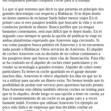
sus empleados puedan compartir coche para ir a trabajar.
Lo que si que tenemos que decir es que presenta en principio dos
grandes desventajas con respecto a Blablacar. Si te dejan tirado
no tienes manera de reclamar Suele haber menos viajes En el
primer caso si eres pasajero tendrás que buscarte la vida y si eres
conductor perderás tu dinero. Busca perfiles que ya tengan
bastantes comentarios, será maś difícil que te dejen tirado. En el
segundo caso siempre te queda la opción de publicar tu viaje en
ambas plataformas esperando que Amovens siga creciendo. Si
vas como pasajero busca primero en Amovens y si no encuentras
nada pasate a Blablacar. Otros servicios de Amovens. El alquiler
de coches Amovens con su decisión de no cobrar comisiones a
los pasajeros tiene que buscar otras vías de financiación. Para ello
se ha centrado en el alquiler de coches entre particulares y en
vender su tecnología a grandes eventos. Alquiler de cohes entre
particulares Tu tienes tu coche guardado en el garaje durante
muchos días. Amovens te ofrece alquilarlo los días en que no lo
va a utilizar para sacarte un dinero extra. No hemos tenido aun lo
posibilidad de probar este servicio pero queremos hacerlo pronto.
Para fomentar esto último también ofrecen coches en renting para
que tu lo alquiles. desde luego es una opción a tener en cuenta ya
que el mantenimiento de un coche es un gasto caro y a veces
bastante inútil. Eventos que utilizan Amovens Un ejemplo un
poco más lúdico de empresas que han decidido confiar en