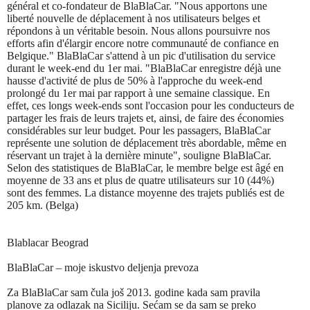
général et co-fondateur de BlaBlaCar. "Nous apportons une
liberté nouvelle de déplacement à nos utilisateurs belges et
répondons à un véritable besoin. Nous allons poursuivre nos
efforts afin d'élargir encore notre communauté de confiance en
Belgique." BlaBlaCar s'attend à un pic d'utilisation du service
durant le week-end du 1er mai. "BlaBlaCar enregistre déjà une
hausse d'activité de plus de 50% à l'approche du week-end
prolongé du 1er mai par rapport à une semaine classique. En
effet, ces longs week-ends sont l'occasion pour les conducteurs de
partager les frais de leurs trajets et, ainsi, de faire des économies
considérables sur leur budget. Pour les passagers, BlaBlaCar
représente une solution de déplacement très abordable, même en
réservant un trajet à la dernière minute", souligne BlaBlaCar.
Selon des statistiques de BlaBlaCar, le membre belge est âgé en
moyenne de 33 ans et plus de quatre utilisateurs sur 10 (44%)
sont des femmes. La distance moyenne des trajets publiés est de
205 km. (Belga)
Blablacar Beograd
BlaBlaCar – moje iskustvo deljenja prevoza
Za BlaBlaCar sam čula još 2013. godine kada sam pravila
planove za odlazak na Siciliju. Sećam se da sam se preko