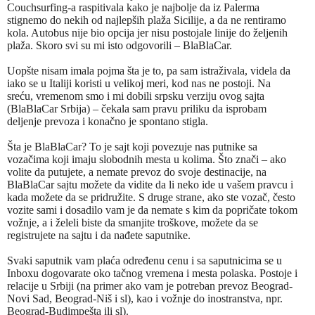
Couchsurfing-a raspitivala kako je najbolje da iz Palerma
stignemo do nekih od najlepših plaža Sicilije, a da ne rentiramo
kola. Autobus nije bio opcija jer nisu postojale linije do željenih
plaža. Skoro svi su mi isto odgovorili – BlaBlaCar.
Uopšte nisam imala pojma šta je to, pa sam istraživala, videla da
iako se u Italiji koristi u velikoj meri, kod nas ne postoji. Na
sreću, vremenom smo i mi dobili srpsku verziju ovog sajta
(BlaBlaCar Srbija) – čekala sam pravu priliku da isprobam
deljenje prevoza i konačno je spontano stigla.
Šta je BlaBlaCar? To je sajt koji povezuje nas putnike sa
vozačima koji imaju slobodnih mesta u kolima. Što znači – ako
volite da putujete, a nemate prevoz do svoje destinacije, na
BlaBlaCar sajtu možete da vidite da li neko ide u vašem pravcu i
kada možete da se pridružite. S druge strane, ako ste vozač, često
vozite sami i dosadilo vam je da nemate s kim da popričate tokom
vožnje, a i želeli biste da smanjite troškove, možete da se
registrujete na sajtu i da nađete saputnike.
Svaki saputnik vam plaća određenu cenu i sa saputnicima se u
Inboxu dogovarate oko tačnog vremena i mesta polaska. Postoje i
relacije u Srbiji (na primer ako vam je potreban prevoz Beograd-
Novi Sad, Beograd-Niš i sl), kao i vožnje do inostranstva, npr.
Beograd-Budimpešta ili sl).