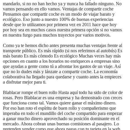
mandarlo, si no no han hecho ya y nunca ha fallado ninguno. No
vamos pensando en ello vamos. Ventajas de compartir coche
Pensamos que compartir coche es un modo de viajar barato y
ecológico. Eso junto a nuestro 100% de buenas experiencias
desde que lo utilizamos por primera vez en 2011 hace que hoy
por hoy sea en muchos casos nuestra primera opción si no vamos
en nuestra furgo para muchos trayectos por varios motivos.
Como ya te hemos dicho antes presenta muchas ventajas frente al
transporte público. Es más rápido (si nos referimos al autobús) Es
más barato Es más cómodo Es ecológico Muchas veces hay más
opciones en cuanto a los horarios no enriqueces a empresas sino
que ayudas a gente como tú a afrontar los gastos de un viaje. Así
que no lo dudes más y lánzate a compartir coche. La economía
colaborativa ha llegado para quedarse y cuanto antes la empieces
a disfrutar mejor para ti.
Blablacar rompe el buen rollo Hasta aquí todo ha sido de color de
rosas. Pero Blablacar es una empresa y ha demostrado con creces
que funciona como tal. Vamos quiere ganar el máximo dinero.
Por eso han roto el espíritu de buen rollo y compañerismo que
imperaba en todo el mundillo del coche compartido para empezar
a ganar mucho dinero aprovechado su posición dominante en el
mercado. Ahora cobran unas buenas comisiones al pasajero. Lo
pretenden vender como que ahora pagas con tu tarjeta en la web