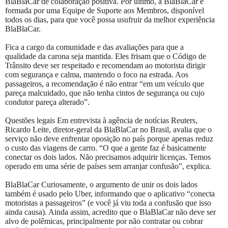
BlaBlaCar de colaboração positiva. Por último, a BlaBlaCar é
formada por uma Equipe de Suporte aos Membros, disponível
todos os dias, para que você possa usufruir da melhor experiência
BlaBlaCar.
Fica a cargo da comunidade e das avaliações para que a
qualidade da carona seja mantida. Eles frisam que o Código de
Trânsito deve ser respeitado e recomendam ao motorista dirigir
com segurança e calma, mantendo o foco na estrada. Aos
passageiros, a recomendação é não entrar “em um veículo que
pareça malcuidado, que não tenha cintos de segurança ou cujo
condutor pareça alterado”.
Questões legais Em entrevista à agência de notícias Reuters,
Ricardo Leite, diretor-geral da BlaBlaCar no Brasil, avalia que o
serviço não deve enfrentar oposição no país porque apenas reduz
o custo das viagens de carro. “O que a gente faz é basicamente
conectar os dois lados. Não precisamos adquirir licenças. Temos
operado em uma série de países sem arranjar confusão”, explica.
BlaBlaCar Curiosamente, o argumento de unir os dois lados
também é usado pelo Uber, informando que o aplicativo “conecta
motoristas a passageiros” (e você já viu toda a confusão que isso
ainda causa). Ainda assim, acredito que o BlaBlaCar não deve ser
alvo de polêmicas, principalmente por não contratar ou cobrar