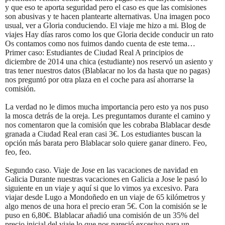
y que eso te aporta seguridad pero el caso es que las comisiones
son abusivas y te hacen plantearte alternativas. Una imagen poco
usual, ver a Gloria conduciendo. El viaje me hizo a mi. Blog de
viajes Hay días raros como los que Gloria decide conducir un rato
Os contamos como nos fuimos dando cuenta de este tema…
Primer caso: Estudiantes de Ciudad Real A principios de
diciembre de 2014 una chica (estudiante) nos reservó un asiento y
tras tener nuestros datos (Blablacar no los da hasta que no pagas)
nos preguntó por otra plaza en el coche para así ahorrarse la
comisión.
La verdad no le dimos mucha importancia pero esto ya nos puso
la mosca detrás de la oreja. Les preguntamos durante el camino y
nos comentaron que la comisión que les cobraba Blablacar desde
granada a Ciudad Real eran casi 3€. Los estudiantes buscan la
opción más barata pero Blablacar solo quiere ganar dinero. Feo,
feo, feo.
Segundo caso. Viaje de Jose en las vacaciones de navidad en
Galicia Durante nuestras vacaciones en Galicia a Jose le pasó lo
siguiente en un viaje y aquí si que lo vimos ya excesivo. Para
viajar desde Lugo a Mondoñedo en un viaje de 65 kilómetros y
algo menos de una hora el precio eran 5€. Con la comisión se le
puso en 6,80€. Blablacar añadió una comisión de un 35% del
precio inicial del viaje lo que nos pareció excesivo para un