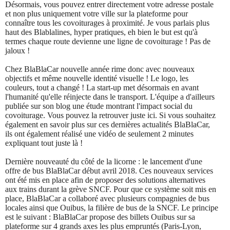
Désormais, vous pouvez entrer directement votre adresse postale
et non plus uniquement votre ville sur la plateforme pour
connaître tous les covoiturages à proximité. Je vous parlais plus
haut des Blablalines, hyper pratiques, eh bien le but est qu'à
termes chaque route devienne une ligne de covoiturage ! Pas de
jaloux !
Chez BlaBlaCar nouvelle année rime donc avec nouveaux
objectifs et même nouvelle identité visuelle ! Le logo, les
couleurs, tout a changé ! La start-up met désormais en avant
l'humanité qu'elle réinjecte dans le transport. L'équipe a d'ailleurs
publiée sur son blog une étude montrant l'impact social du
covoiturage. Vous pouvez la retrouver juste ici. Si vous souhaitez
également en savoir plus sur ces dernières actualités BlaBlaCar,
ils ont également réalisé une vidéo de seulement 2 minutes
expliquant tout juste là !
Dernière nouveauté du côté de la licorne : le lancement d'une
offre de bus BlaBlaCar début avril 2018. Ces nouveaux services
ont été mis en place afin de proposer des solutions alternatives
aux trains durant la grève SNCF. Pour que ce système soit mis en
place, BlaBlaCar a collaboré avec plusieurs compagnies de bus
locales ainsi que Ouibus, la filière de bus de la SNCF. Le principe
est le suivant : BlaBlaCar propose des billets Ouibus sur sa
plateforme sur 4 grands axes les plus empruntés (Paris-Lyon,