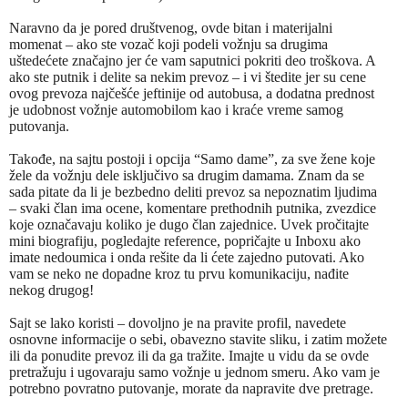
Naravno da je pored društvenog, ovde bitan i materijalni
momenat – ako ste vozač koji podeli vožnju sa drugima
uštedećete značajno jer će vam saputnici pokriti deo troškova. A
ako ste putnik i delite sa nekim prevoz – i vi štedite jer su cene
ovog prevoza najčešće jeftinije od autobusa, a dodatna prednost
je udobnost vožnje automobilom kao i kraće vreme samog
putovanja.
Takođe, na sajtu postoji i opcija “Samo dame”, za sve žene koje
žele da vožnju dele isključivo sa drugim damama. Znam da se
sada pitate da li je bezbedno deliti prevoz sa nepoznatim ljudima
– svaki član ima ocene, komentare prethodnih putnika, zvezdice
koje označavaju koliko je dugo član zajednice. Uvek pročitajte
mini biografiju, pogledajte reference, popričajte u Inboxu ako
imate nedoumica i onda rešite da li ćete zajedno putovati. Ako
vam se neko ne dopadne kroz tu prvu komunikaciju, nađite
nekog drugog!
Sajt se lako koristi – dovoljno je na pravite profil, navedete
osnovne informacije o sebi, obavezno stavite sliku, i zatim možete
ili da ponudite prevoz ili da ga tražite. Imajte u vidu da se ovde
pretražuju i ugovaraju samo vožnje u jednom smeru. Ako vam je
potrebno povratno putovanje, morate da napravite dve pretrage.