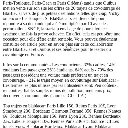
Paris-Toulouse, Paris-Caen et Paris Orléans) tandis que Ouibus
met en vente sur son site les offres de 20 trajets de covoiturage de
BlaBlaCar vers de plus petites destinations telles que Gap, Vichy
ou encore Le Touquet. Si BlaBlaCar s'est diversifié pour
répondre à sa demande qui a été multipliée par 10 avec les
perturbations SNCF, la start-up envisage de poursuivre ce
système une fois la grève achevée. En effet, cela est peut-être une
occasion pour elle d'être enfin rentable. Vous pouvez également
consulter cet article pour en savoir plus sur cette collaboration
entre BlaBlaCar et Ouibus et ses bénéfices pour le leader du
covoiturage en France.
Infos sur la communauté: - Les conducteurs: 32% cadres, 14%
étudiants Les passagers: 36% étudiants, 64% actifs - 70% des
passagers possèdent une voiture mais préfèrent un trajet en
covoiturage. - 21€ le trajet moyen en covoiturage sur Blablacar -
Les termes les plus utilisés par les utilisateurs sont: Peu coûteux,
rencontres, fiable, souple, moins de pollution, meilleurs prix,
découverte, communauté. (sources ICI et LA )
Top trajets en blablacar: Paris Lille 15€, Reims Paris 10€, Lyon
Strasbourg 23€, Bordeaux Clermont Ferrand 35€, Rennes Nantes
6€, Toulouse Montpellier 15€, Paris Lyon 28€, Rennes Bordeaux
23€, Lille le Touquet 10€, Rennes Paris 23€ etc. (source ICI Les
trajets types: Blablacar Bordeaux, Blablacar Lyon, Blablacar