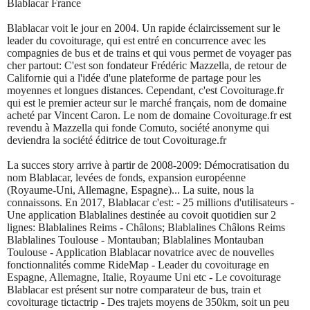
Blablacar France
Blablacar voit le jour en 2004. Un rapide éclaircissement sur le
leader du covoiturage, qui est entré en concurrence avec les
compagnies de bus et de trains et qui vous permet de voyager pas
cher partout: C'est son fondateur Frédéric Mazzella, de retour de
Californie qui a l'idée d'une plateforme de partage pour les
moyennes et longues distances. Cependant, c'est Covoiturage.fr
qui est le premier acteur sur le marché français, nom de domaine
acheté par Vincent Caron. Le nom de domaine Covoiturage.fr est
revendu à Mazzella qui fonde Comuto, société anonyme qui
deviendra la société éditrice de tout Covoiturage.fr
La succes story arrive à partir de 2008-2009: Démocratisation du
nom Blablacar, levées de fonds, expansion européenne
(Royaume-Uni, Allemagne, Espagne)... La suite, nous la
connaissons. En 2017, Blablacar c'est: - 25 millions d'utilisateurs -
Une application Blablalines destinée au covoit quotidien sur 2
lignes: Blablalines Reims - Châlons; Blablalines Châlons Reims
Blablalines Toulouse - Montauban; Blablalines Montauban
Toulouse - Application Blablacar novatrice avec de nouvelles
fonctionnalités comme RideMap - Leader du covoiturage en
Espagne, Allemagne, Italie, Royaume Uni etc - Le covoiturage
Blablacar est présent sur notre comparateur de bus, train et
covoiturage tictactrip - Des trajets moyens de 350km, soit un peu