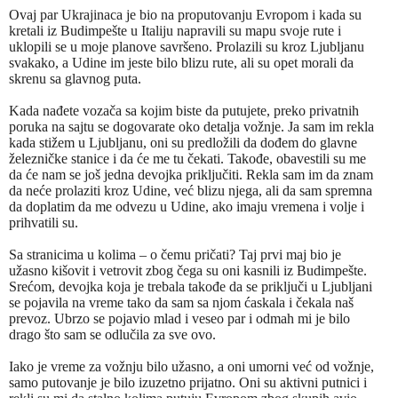
Ovaj par Ukrajinaca je bio na proputovanju Evropom i kada su
kretali iz Budimpešte u Italiju napravili su mapu svoje rute i
uklopili se u moje planove savršeno. Prolazili su kroz Ljubljanu
svakako, a Udine im jeste bilo blizu rute, ali su opet morali da
skrenu sa glavnog puta.
Kada nađete vozača sa kojim biste da putujete, preko privatnih
poruka na sajtu se dogovarate oko detalja vožnje. Ja sam im rekla
kada stižem u Ljubljanu, oni su predložili da dođem do glavne
železničke stanice i da će me tu čekati. Takođe, obavestili su me
da će nam se još jedna devojka priključiti. Rekla sam im da znam
da neće prolaziti kroz Udine, već blizu njega, ali da sam spremna
da doplatim da me odvezu u Udine, ako imaju vremena i volje i
prihvatili su.
Sa stranicima u kolima – o čemu pričati? Taj prvi maj bio je
užasno kišovit i vetrovit zbog čega su oni kasnili iz Budimpešte.
Srećom, devojka koja je trebala takođe da se priključi u Ljubljani
se pojavila na vreme tako da sam sa njom ćaskala i čekala naš
prevoz. Ubrzo se pojavio mlad i veseo par i odmah mi je bilo
drago što sam se odlučila za sve ovo.
Iako je vreme za vožnju bilo užasno, a oni umorni već od vožnje,
samo putovanje je bilo izuzetno prijatno. Oni su aktivni putnici i