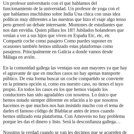
Un profesor universitario con el que hablamos del
funcionamiento de la universidad. Un profesor de yoga con el
que hablamos muchísimo sobre India Una chica con unas idea
políticas muy diferentes a las nuestras que hizo el viaje algo tenso
pero generó un debate interesante. Montones de estudiantes que
nos dan envidia. Quien pillara los 18!! Jubilados holandeses que
venían a ver a sus hijos que viven en España Etc, etc, etc
Compartir coche como pasajero Como puedes suponer en
ocasiones también hemos utilizado estas plataformas como
pasajeros. Principalmente en Galicia a donde vamos desde
Málaga en avión.
En la comunidad gallega las ventajas son aun mayores ya que hay
el agravante de que en muchos casos no hay apenas transporte
público. De esta forma buscar un coche compartido se convierte
en la primera opción si, como era nuestro caso, no tienes el tuyo
propio. En todos los casos en los que hemos viajado los
conductores han sido agradables con nosotros. Lo único que
hemos notado siempre diferente en relación a lo que nosotros
hacemos es que muchos nos han insistido mucho con el tema de
darles el famoso código de Blablacar antes de irnos cuando
hemos utilizado esta plataforma. Con Amovens no hay problema
porque les das el dinero y listo. Será la desconfianza gallega…
Nosotros la verdad cuando se van les decimos que se acuerden de