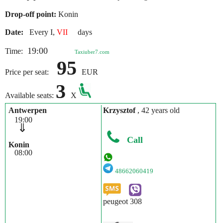
Drop-off point:
Konin
Date:
Every I,
VII
days
19:00
Time:
Taxiuber7.com
95
Price per seat:
EUR
3
Available seats:
X
Antwerpen
Krzysztof
, 42 years old
19:00
⇓
Call
Konin
08:00
48662060419
peugeot 308