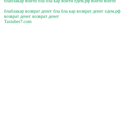
блаблакар войти бла бла кар войти едем.рф войти войти
блаблакар возврат денег бла бла кар возврат денег едем.рф
возврат денег возврат денег
Taxiuber7.com