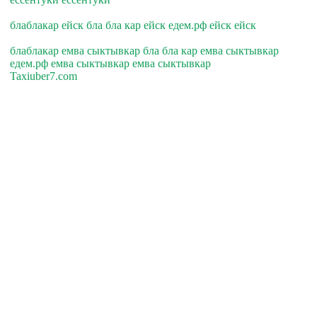
блаблакар ейск бла бла кар ейск едем.рф ейск ейск
блаблакар емва сыктывкар бла бла кар емва сыктывкар
едем.рф емва сыктывкар емва сыктывкар
Taxiuber7.com