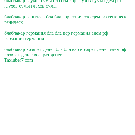
блаблакар глухов сумы бла бла кар глухов сумы едем.рф
глухов сумы глухов сумы
блаблакар геническ бла бла кар геническ едем.рф геническ
геническ
блаблакар германия бла бла кар германия едем.рф
германия германия
блаблакар возврат денег бла бла кар возврат денег едем.рф
возврат денег возврат денег
Taxiuber7.com