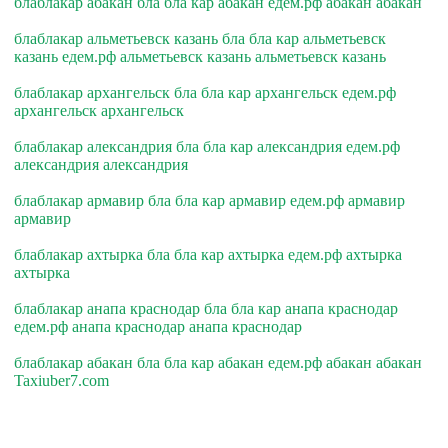
блаблакар абакан бла бла кар абакан едем.рф абакан абакан
блаблакар альметьевск казань бла бла кар альметьевск
казань едем.рф альметьевск казань альметьевск казань
блаблакар архангельск бла бла кар архангельск едем.рф
архангельск архангельск
блаблакар александрия бла бла кар александрия едем.рф
александрия александрия
блаблакар армавир бла бла кар армавир едем.рф армавир
армавир
блаблакар ахтырка бла бла кар ахтырка едем.рф ахтырка
ахтырка
блаблакар анапа краснодар бла бла кар анапа краснодар
едем.рф анапа краснодар анапа краснодар
блаблакар абакан бла бла кар абакан едем.рф абакан абакан
Taxiuber7.com