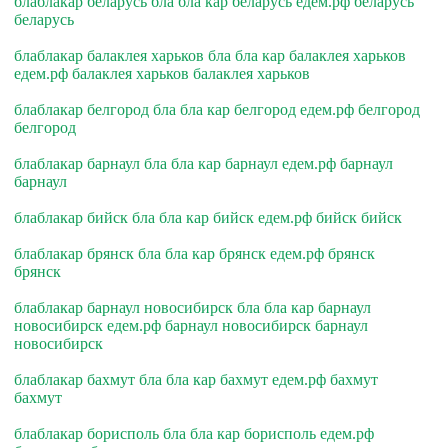
блаблакар беларусь бла бла кар беларусь едем.рф беларусь
беларусь
блаблакар балаклея харьков бла бла кар балаклея харьков
едем.рф балаклея харьков балаклея харьков
блаблакар белгород бла бла кар белгород едем.рф белгород
белгород
блаблакар барнаул бла бла кар барнаул едем.рф барнаул
барнаул
блаблакар бийск бла бла кар бийск едем.рф бийск бийск
блаблакар брянск бла бла кар брянск едем.рф брянск
брянск
блаблакар барнаул новосибирск бла бла кар барнаул
новосибирск едем.рф барнаул новосибирск барнаул
новосибирск
блаблакар бахмут бла бла кар бахмут едем.рф бахмут
бахмут
блаблакар борисполь бла бла кар борисполь едем.рф