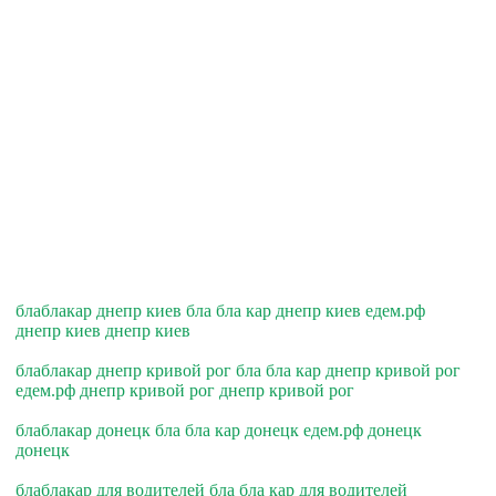
блаблакар днепр киев бла бла кар днепр киев едем.рф
днепр киев днепр киев
блаблакар днепр кривой рог бла бла кар днепр кривой рог
едем.рф днепр кривой рог днепр кривой рог
блаблакар донецк бла бла кар донецк едем.рф донецк
донецк
блаблакар для водителей бла бла кар для водителей