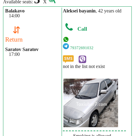
Available seats:
X
Balakavo
Aleksei bayanin
, 42 years old
14:00
⇵
Call
Return
79372691032
Saratov Saratov
17:00
not in the list not exist
Smoking is allowed