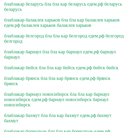
блаблакар беларусь бла бла кар беларусь едем.рф беларусь
беларусь
блаблакар балаклея харьков бла бла кар балаклея харьков
едем.рф балаклея харьков балаклея харьков
блаблакар белгород бла бла кар белгород едем.рф белгород
белгород
блаблакар барнаул бла бла кар барнаул едем.рф барнаул
барнаул
блаблакар бийск бла бла кар бийск едем.рф бийск бийск
блаблакар брянск бла бла кар брянск едем.рф брянск
брянск
блаблакар барнаул новосибирск бла бла кар барнаул
новосибирск едем.рф барнаул новосибирск барнаул
новосибирск
блаблакар бахмут бла бла кар бахмут едем.рф бахмут
бахмут
блаблакар борисполь бла бла кар борисполь едем.рф