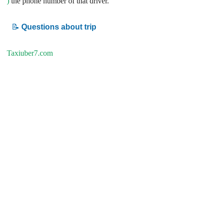
)
the phone number of that driver.
📝
Questions about trip
Taxiuber7.com