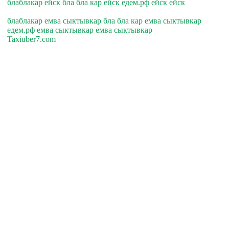
блаблакар ейск бла бла кар ейск едем.рф ейск ейск
блаблакар емва сыктывкар бла бла кар емва сыктывкар
едем.рф емва сыктывкар емва сыктывкар
Taxiuber7.com