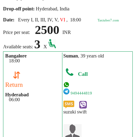
Drop-off point:
Hyderabad, India
Date:
Every I, II, III, IV, V,
VI
,
18:00
Taxiuber7.com
2500
Price per seat:
INR
3
Available seats:
X
Bangalore
Suman
, 39 years old
18:00
⇵
Call
Return
9494444819
Hyderabad
06:00
suzuki swift