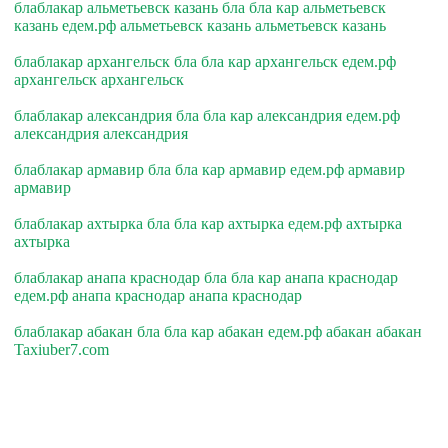
блаблакар альметьевск казань бла бла кар альметьевск
казань едем.рф альметьевск казань альметьевск казань
блаблакар архангельск бла бла кар архангельск едем.рф
архангельск архангельск
блаблакар александрия бла бла кар александрия едем.рф
александрия александрия
блаблакар армавир бла бла кар армавир едем.рф армавир
армавир
блаблакар ахтырка бла бла кар ахтырка едем.рф ахтырка
ахтырка
блаблакар анапа краснодар бла бла кар анапа краснодар
едем.рф анапа краснодар анапа краснодар
блаблакар абакан бла бла кар абакан едем.рф абакан абакан
Taxiuber7.com