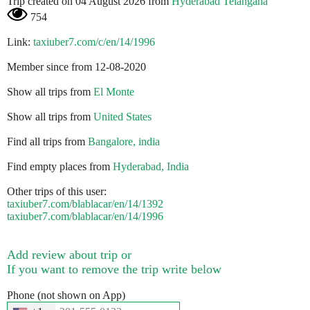
Trip created on 04 August 2026 from
Hyderabad Telangana
754
Link:
taxiuber7.com/c/en/14/1996
Member since from 12-08-2020
Show all trips from
El Monte
Show all trips from
United States
Find all trips from
Bangalore, india
Find empty places from
Hyderabad, India
Other trips of this user:
taxiuber7.com/blablacar/en/14/1392
taxiuber7.com/blablacar/en/14/1996
Add review about trip or
If you want to remove the trip write below
Phone (not shown on App)