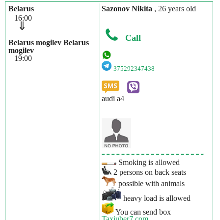
Belarus
Sazonov Nikita
, 26 years old
16:00
⇓
Call
Belarus mogilev Belarus
mogilev
19:00
375292347438
audi a4
Smoking is allowed
2 persons on back seats
possible with animals
heavy load is allowed
You can send box
Taxiuber7.com