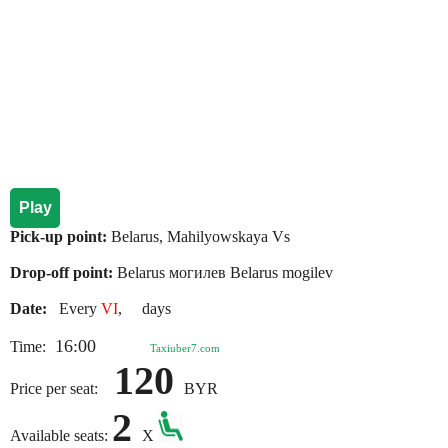
Play
Pick-up point:
Belarus, Mahilyowskaya Vs
Drop-off point:
Belarus могилев Belarus mogilev
Date:
Every
VI
, days
16:00
Time:
Taxiuber7.com
120
Price per seat:
BYR
2
Available seats:
X