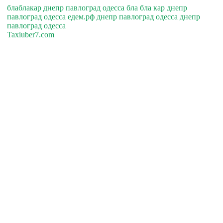
блаблакар днепр павлоград одесса бла бла кар днепр
павлоград одесса едем.рф днепр павлоград одесса днепр
павлоград одесса
Taxiuber7.com