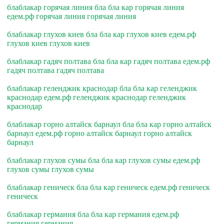
блаблакар горячая линия бла бла кар горячая линия
едем.рф горячая линия горячая линия
блаблакар глухов киев бла бла кар глухов киев едем.рф
глухов киев глухов киев
блаблакар гадяч полтава бла бла кар гадяч полтава едем.рф
гадяч полтава гадяч полтава
блаблакар геленджик краснодар бла бла кар геленджик
краснодар едем.рф геленджик краснодар геленджик
краснодар
блаблакар горно алтайск барнаул бла бла кар горно алтайск
барнаул едем.рф горно алтайск барнаул горно алтайск
барнаул
блаблакар глухов сумы бла бла кар глухов сумы едем.рф
глухов сумы глухов сумы
блаблакар геническ бла бла кар геническ едем.рф геническ
геническ
блаблакар германия бла бла кар германия едем.рф
германия германия