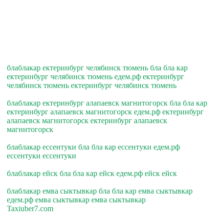
блаблакар ектеринбург челябинск тюмень бла бла кар
ектеринбург челябинск тюмень едем.рф ектеринбург
челябинск тюмень ектеринбург челябинск тюмень
блаблакар ектеринбург алапаевск магнитогорск бла бла кар
ектеринбург алапаевск магнитогорск едем.рф ектеринбург
алапаевск магнитогорск ектеринбург алапаевск
магнитогорск
блаблакар ессентуки бла бла кар ессентуки едем.рф
ессентуки ессентуки
блаблакар ейск бла бла кар ейск едем.рф ейск ейск
блаблакар емва сыктывкар бла бла кар емва сыктывкар
едем.рф емва сыктывкар емва сыктывкар
Taxiuber7.com