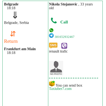
Belgrade
Nikola Stojanovic
, 33 years
18:18
old
⇓
Call
Belgrade, Serbia
⇵
381652932467
Return
Frankfurt am Main
renault trafic
18:18
You can send box
Taxiuber7.com