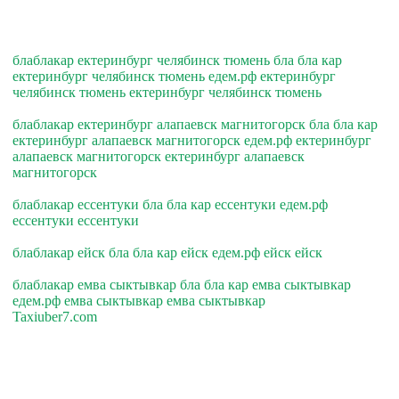
блаблакар ектеринбург челябинск тюмень бла бла кар
ектеринбург челябинск тюмень едем.рф ектеринбург
челябинск тюмень ектеринбург челябинск тюмень
блаблакар ектеринбург алапаевск магнитогорск бла бла кар
ектеринбург алапаевск магнитогорск едем.рф ектеринбург
алапаевск магнитогорск ектеринбург алапаевск
магнитогорск
блаблакар ессентуки бла бла кар ессентуки едем.рф
ессентуки ессентуки
блаблакар ейск бла бла кар ейск едем.рф ейск ейск
блаблакар емва сыктывкар бла бла кар емва сыктывкар
едем.рф емва сыктывкар емва сыктывкар
Taxiuber7.com