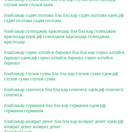
глухов киев глухов киев
блаблакар гадяч полтава бла бла кар гадяч полтава едем.рф
гадяч полтава гадяч полтава
блаблакар геленджик краснодар бла бла кар геленджик
краснодар едем.рф геленджик краснодар геленджик
краснодар
блаблакар горно алтайск барнаул бла бла кар горно алтайск
барнаул едем.рф горно алтайск барнаул горно алтайск
барнаул
блаблакар глухов сумы бла бла кар глухов сумы едем.рф
глухов сумы глухов сумы
блаблакар геническ бла бла кар геническ едем.рф геническ
геническ
блаблакар германия бла бла кар германия едем.рф
германия германия
блаблакар возврат денег бла бла кар возврат денег едем.рф
возврат денег возврат денег
Taxiuber7.com