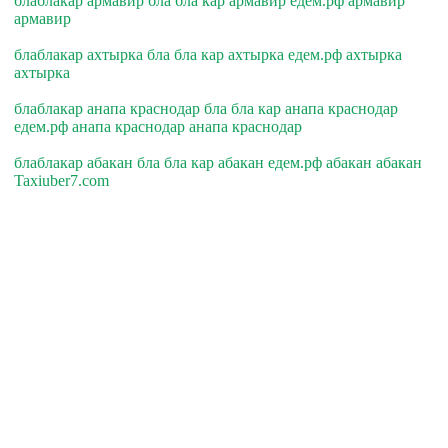
блаблакар армавир бла бла кар армавир едем.рф армавир
армавир
блаблакар ахтырка бла бла кар ахтырка едем.рф ахтырка
ахтырка
блаблакар анапа краснодар бла бла кар анапа краснодар
едем.рф анапа краснодар анапа краснодар
блаблакар абакан бла бла кар абакан едем.рф абакан абакан
Taxiuber7.com