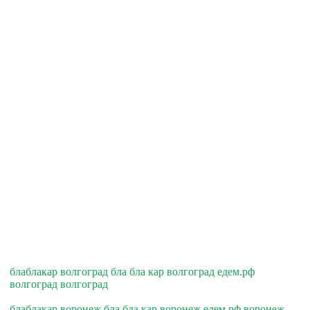
блаблакар волгоград бла бла кар волгоград едем.рф
волгоград волгоград
блаблакар воронеж бла бла кар воронеж едем.рф воронеж