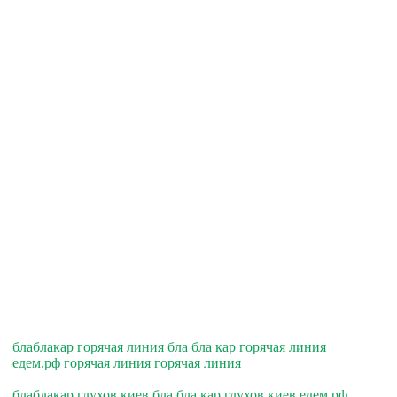
блаблакар горячая линия бла бла кар горячая линия
едем.рф горячая линия горячая линия
блаблакар глухов киев бла бла кар глухов киев едем.рф