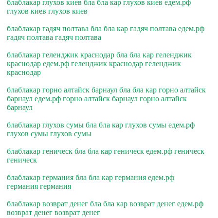
блаблакар глухов киев бла бла кар глухов киев едем.рф
глухов киев глухов киев
блаблакар гадяч полтава бла бла кар гадяч полтава едем.рф
гадяч полтава гадяч полтава
блаблакар геленджик краснодар бла бла кар геленджик
краснодар едем.рф геленджик краснодар геленджик
краснодар
блаблакар горно алтайск барнаул бла бла кар горно алтайск
барнаул едем.рф горно алтайск барнаул горно алтайск
барнаул
блаблакар глухов сумы бла бла кар глухов сумы едем.рф
глухов сумы глухов сумы
блаблакар геническ бла бла кар геническ едем.рф геническ
геническ
блаблакар германия бла бла кар германия едем.рф
германия германия
блаблакар возврат денег бла бла кар возврат денег едем.рф
возврат денег возврат денег