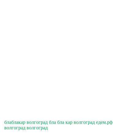
блаблакар волгоград бла бла кар волгоград едем.рф
волгоград волгоград