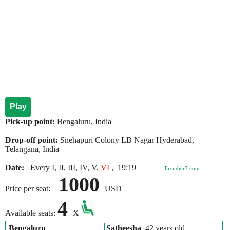
Play
Pick-up point:
Bengaluru, India
Drop-off point:
Snehapuri Colony LB Nagar Hyderabad,
Telangana, India
Date:
Every I, II, III, IV, V,
VI
,
19:19
Taxiuber7.com
1000
Price per seat:
USD
4
Available seats:
X
Bengaluru
Satheesha
, 42 years old