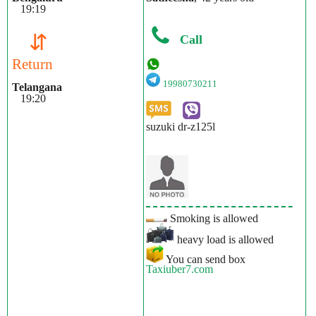
19:19
⇵
Call
Return
19980730211
Telangana
19:20
suzuki dr-z125l
Smoking is allowed
heavy load is allowed
You can send box
Taxiuber7.com