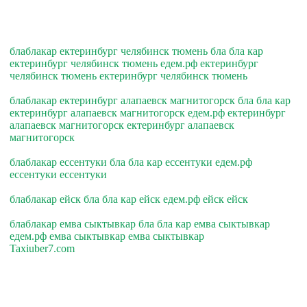
блаблакар ектеринбург челябинск тюмень бла бла кар
ектеринбург челябинск тюмень едем.рф ектеринбург
челябинск тюмень ектеринбург челябинск тюмень
блаблакар ектеринбург алапаевск магнитогорск бла бла кар
ектеринбург алапаевск магнитогорск едем.рф ектеринбург
алапаевск магнитогорск ектеринбург алапаевск
магнитогорск
блаблакар ессентуки бла бла кар ессентуки едем.рф
ессентуки ессентуки
блаблакар ейск бла бла кар ейск едем.рф ейск ейск
блаблакар емва сыктывкар бла бла кар емва сыктывкар
едем.рф емва сыктывкар емва сыктывкар
Taxiuber7.com