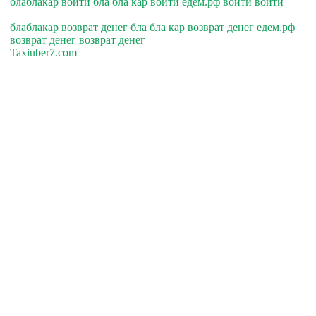
блаблакар войти бла бла кар войти едем.рф войти войти
блаблакар возврат денег бла бла кар возврат денег едем.рф
возврат денег возврат денег
Taxiuber7.com