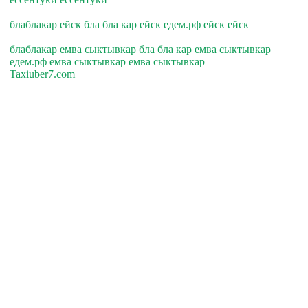
блаблакар ейск бла бла кар ейск едем.рф ейск ейск
блаблакар емва сыктывкар бла бла кар емва сыктывкар
едем.рф емва сыктывкар емва сыктывкар
Taxiuber7.com