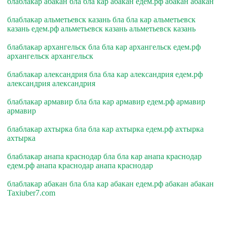
блаблакар абакан бла бла кар абакан едем.рф абакан абакан
блаблакар альметьевск казань бла бла кар альметьевск
казань едем.рф альметьевск казань альметьевск казань
блаблакар архангельск бла бла кар архангельск едем.рф
архангельск архангельск
блаблакар александрия бла бла кар александрия едем.рф
александрия александрия
блаблакар армавир бла бла кар армавир едем.рф армавир
армавир
блаблакар ахтырка бла бла кар ахтырка едем.рф ахтырка
ахтырка
блаблакар анапа краснодар бла бла кар анапа краснодар
едем.рф анапа краснодар анапа краснодар
блаблакар абакан бла бла кар абакан едем.рф абакан абакан
Taxiuber7.com