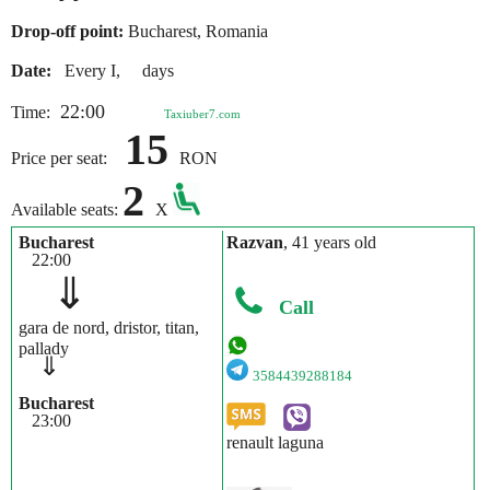
Drop-off point:
Bucharest, Romania
Date:
Every I, days
22:00
Time:
Taxiuber7.com
15
Price per seat:
RON
2
Available seats:
X
Bucharest
Razvan
, 41 years old
22:00
⇓
Call
gara de nord, dristor, titan,
pallady
⇓
3584439288184
Bucharest
23:00
renault laguna