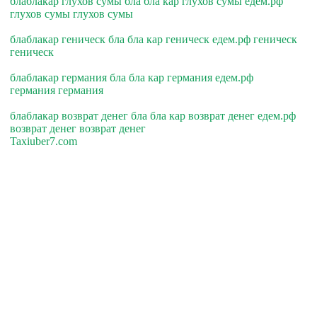
блаблакар глухов сумы бла бла кар глухов сумы едем.рф
глухов сумы глухов сумы
блаблакар геническ бла бла кар геническ едем.рф геническ
геническ
блаблакар германия бла бла кар германия едем.рф
германия германия
блаблакар возврат денег бла бла кар возврат денег едем.рф
возврат денег возврат денег
Taxiuber7.com