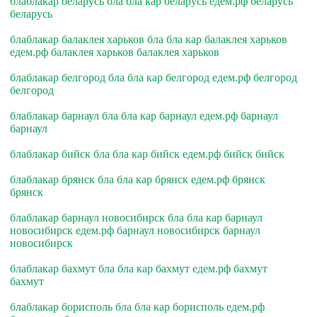
блаблакар беларусь бла бла кар беларусь едем.рф беларусь
беларусь
блаблакар балаклея харьков бла бла кар балаклея харьков
едем.рф балаклея харьков балаклея харьков
блаблакар белгород бла бла кар белгород едем.рф белгород
белгород
блаблакар барнаул бла бла кар барнаул едем.рф барнаул
барнаул
блаблакар бийск бла бла кар бийск едем.рф бийск бийск
блаблакар брянск бла бла кар брянск едем.рф брянск
брянск
блаблакар барнаул новосибирск бла бла кар барнаул
новосибирск едем.рф барнаул новосибирск барнаул
новосибирск
блаблакар бахмут бла бла кар бахмут едем.рф бахмут
бахмут
блаблакар борисполь бла бла кар борисполь едем.рф