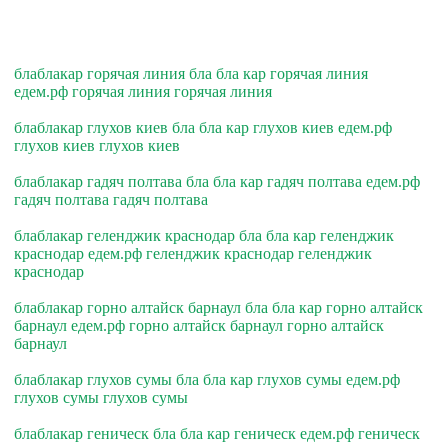
блаблакар горячая линия бла бла кар горячая линия
едем.рф горячая линия горячая линия
блаблакар глухов киев бла бла кар глухов киев едем.рф
глухов киев глухов киев
блаблакар гадяч полтава бла бла кар гадяч полтава едем.рф
гадяч полтава гадяч полтава
блаблакар геленджик краснодар бла бла кар геленджик
краснодар едем.рф геленджик краснодар геленджик
краснодар
блаблакар горно алтайск барнаул бла бла кар горно алтайск
барнаул едем.рф горно алтайск барнаул горно алтайск
барнаул
блаблакар глухов сумы бла бла кар глухов сумы едем.рф
глухов сумы глухов сумы
блаблакар геническ бла бла кар геническ едем.рф геническ