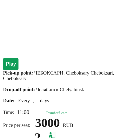
Play
Pick-up point:
ЧЕБОКСАРИ, Cheboksary Cheboksari,
Cheboksary
Drop-off point:
Челябинск Chelyabinsk
Date:
Every I, days
11:00
Time:
Taxiuber7.com
3000
Price per seat:
RUB
2