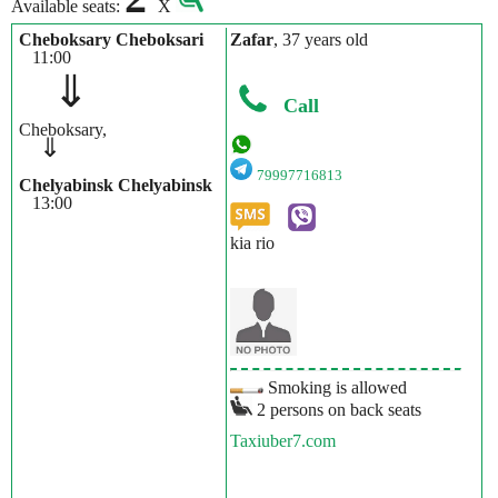
Available seats:
X
Cheboksary Cheboksari
Zafar
, 37 years old
11:00
⇓
Call
Cheboksary,
⇓
79997716813
Chelyabinsk Chelyabinsk
13:00
kia rio
Smoking is allowed
2 persons on back seats
Taxiuber7.com