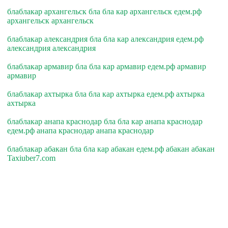
блаблакар архангельск бла бла кар архангельск едем.рф
архангельск архангельск
блаблакар александрия бла бла кар александрия едем.рф
александрия александрия
блаблакар армавир бла бла кар армавир едем.рф армавир
армавир
блаблакар ахтырка бла бла кар ахтырка едем.рф ахтырка
ахтырка
блаблакар анапа краснодар бла бла кар анапа краснодар
едем.рф анапа краснодар анапа краснодар
блаблакар абакан бла бла кар абакан едем.рф абакан абакан
Taxiuber7.com