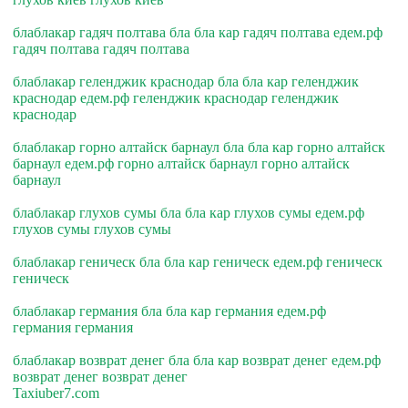
блаблакар гадяч полтава бла бла кар гадяч полтава едем.рф
гадяч полтава гадяч полтава
блаблакар геленджик краснодар бла бла кар геленджик
краснодар едем.рф геленджик краснодар геленджик
краснодар
блаблакар горно алтайск барнаул бла бла кар горно алтайск
барнаул едем.рф горно алтайск барнаул горно алтайск
барнаул
блаблакар глухов сумы бла бла кар глухов сумы едем.рф
глухов сумы глухов сумы
блаблакар геническ бла бла кар геническ едем.рф геническ
геническ
блаблакар германия бла бла кар германия едем.рф
германия германия
блаблакар возврат денег бла бла кар возврат денег едем.рф
возврат денег возврат денег
Taxiuber7.com