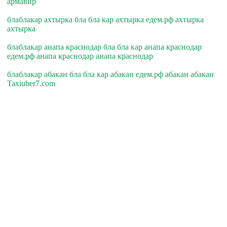
армавир
блаблакар ахтырка бла бла кар ахтырка едем.рф ахтырка
ахтырка
блаблакар анапа краснодар бла бла кар анапа краснодар
едем.рф анапа краснодар анапа краснодар
блаблакар абакан бла бла кар абакан едем.рф абакан абакан
Taxiuber7.com