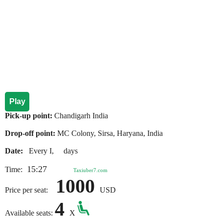
Play
Pick-up point:
Chandigarh India
Drop-off point:
MC Colony, Sirsa, Haryana, India
Date:
Every I, days
15:27
Time:
Taxiuber7.com
1000
Price per seat:
USD
4
Available seats:
X