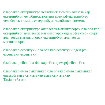
блаблакар ектеринбург челябинск тюмень бла бла кар
ектеринбург челябинск тюмень едем.рф ектеринбург
челябинск тюмень ектеринбург челябинск тюмень
блаблакар ектеринбург алапаевск магнитогорск бла бла кар
ектеринбург алапаевск магнитогорск едем.рф ектеринбург
алапаевск магнитогорск ектеринбург алапаевск
магнитогорск
блаблакар ессентуки бла бла кар ессентуки едем.рф
ессентуки ессентуки
блаблакар ейск бла бла кар ейск едем.рф ейск ейск
блаблакар емва сыктывкар бла бла кар емва сыктывкар
едем.рф емва сыктывкар емва сыктывкар
Taxiuber7.com