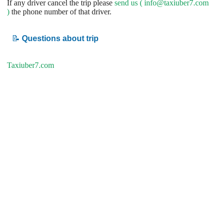
If any driver cancel the trip please
send us (
info@taxiuber7.com
)
the phone number of that driver.
📝
Questions about trip
Taxiuber7.com