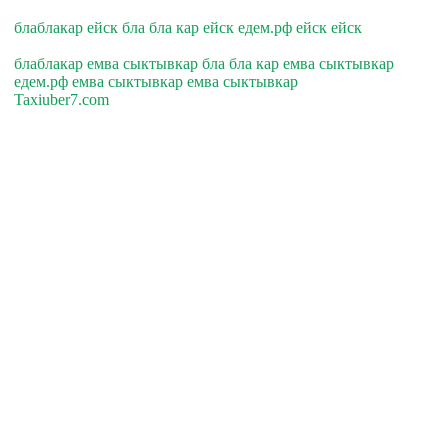
блаблакар ейск бла бла кар ейск едем.рф ейск ейск
блаблакар емва сыктывкар бла бла кар емва сыктывкар
едем.рф емва сыктывкар емва сыктывкар
Taxiuber7.com