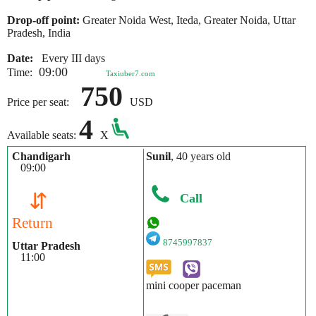
Drop-off point:
Greater Noida West, Iteda, Greater Noida, Uttar
Pradesh, India
Date:
Every III days
09:00
Time:
Taxiuber7.com
750
Price per seat:
USD
4
Available seats:
X
Chandigarh
Sunil
, 40 years old
09:00
⇵
Call
Return
8745997837
Uttar Pradesh
11:00
mini cooper paceman