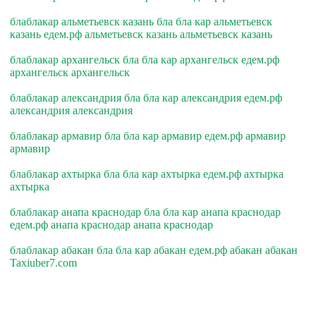
блаблакар альметьевск казань бла бла кар альметьевск
казань едем.рф альметьевск казань альметьевск казань
блаблакар архангельск бла бла кар архангельск едем.рф
архангельск архангельск
блаблакар александрия бла бла кар александрия едем.рф
александрия александрия
блаблакар армавир бла бла кар армавир едем.рф армавир
армавир
блаблакар ахтырка бла бла кар ахтырка едем.рф ахтырка
ахтырка
блаблакар анапа краснодар бла бла кар анапа краснодар
едем.рф анапа краснодар анапа краснодар
блаблакар абакан бла бла кар абакан едем.рф абакан абакан
Taxiuber7.com