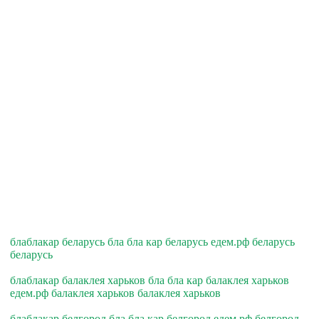
блаблакар беларусь бла бла кар беларусь едем.рф беларусь
беларусь
блаблакар балаклея харьков бла бла кар балаклея харьков
едем.рф балаклея харьков балаклея харьков
блаблакар белгород бла бла кар белгород едем.рф белгород