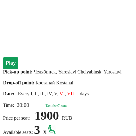
Play
Pick-up point:
Челябинск, Yaroslavl Chelyabinsk, Yaroslavl
Drop-off point:
Костанай Kostanai
Date:
Every I, II, III, IV, V,
VI
,
VII
days
20:00
Time:
Taxiuber7.com
1900
Price per seat:
RUB
3
Available seats:
X