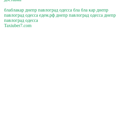
блаблакар днепр павлоград одесса бла бла кар днепр
павлоград одесса едем.рф днепр павлоград одесса днепр
павлоград одесса
Taxiuber7.com