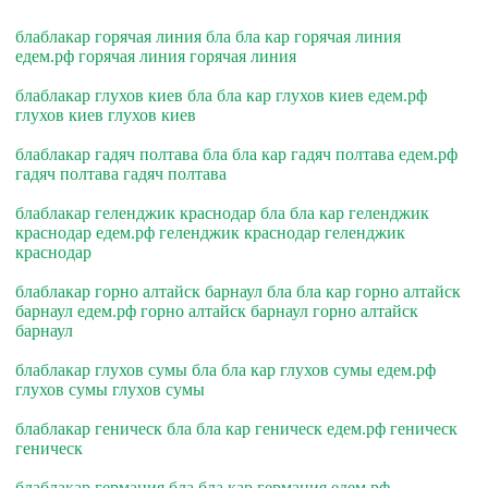
блаблакар горячая линия бла бла кар горячая линия
едем.рф горячая линия горячая линия
блаблакар глухов киев бла бла кар глухов киев едем.рф
глухов киев глухов киев
блаблакар гадяч полтава бла бла кар гадяч полтава едем.рф
гадяч полтава гадяч полтава
блаблакар геленджик краснодар бла бла кар геленджик
краснодар едем.рф геленджик краснодар геленджик
краснодар
блаблакар горно алтайск барнаул бла бла кар горно алтайск
барнаул едем.рф горно алтайск барнаул горно алтайск
барнаул
блаблакар глухов сумы бла бла кар глухов сумы едем.рф
глухов сумы глухов сумы
блаблакар геническ бла бла кар геническ едем.рф геническ
геническ
блаблакар германия бла бла кар германия едем.рф