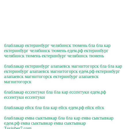
блаблакар ектеринбург челябинск тюмень бла бла кар
ектеринбург челябинск тюмень едем.рф ектеринбург
челябинск тюмень ектеринбург челябинск тюмень
блаблакар ектеринбург алапаевск магнитогорск бла бла кар
ектеринбург алапаевск магнитогорск едем.рф ектеринбург
алапаевск магнитогорск ектеринбург алапаевск
магнитогорск
блаблакар ессентуки бла бла кар ессентуки едем.рф
ессентуки ессентуки
блаблакар ейск бла бла кар ейск едем.рф ейск ейск
блаблакар емва сыктывкар бла бла кар емва сыктывкар
едем.рф емва сыктывкар емва сыктывкар
Taxiuber7.com