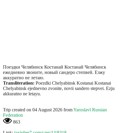
Поездки Челябинск Костанай Костанай Челябинск
ежедневно звоните, новый сандеро степвей. Езжу
аккуратно не летаю.
Transliteration:
Poezdki Chelyabinsk Kostanai Kostanai
Chelyabinsk ejednevno zvonite, novii sandero stepvei. Ezju
akkuratno ne letayu.
Trip created on 04 August 2026 from
Yaroslavl Russian
Federation
863
Link:
taxiuber7.com/c/en/14/8318