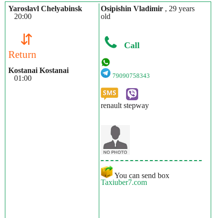
Yaroslavl Chelyabinsk
Osipishin Vladimir
, 29 years
20:00
old
⇵
Call
Return
Kostanai Kostanai
79090758343
01:00
renault stepway
You can send box
Taxiuber7.com