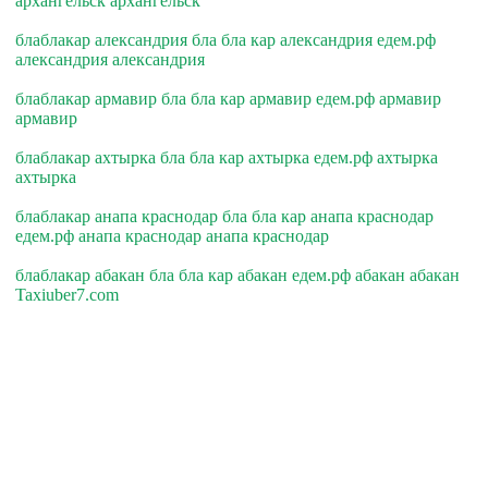
архангельск архангельск
блаблакар александрия бла бла кар александрия едем.рф
александрия александрия
блаблакар армавир бла бла кар армавир едем.рф армавир
армавир
блаблакар ахтырка бла бла кар ахтырка едем.рф ахтырка
ахтырка
блаблакар анапа краснодар бла бла кар анапа краснодар
едем.рф анапа краснодар анапа краснодар
блаблакар абакан бла бла кар абакан едем.рф абакан абакан
Taxiuber7.com