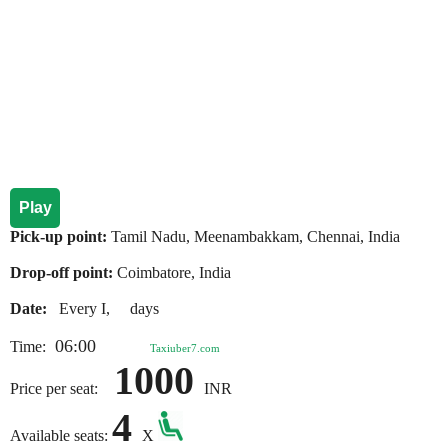
Play
Pick-up point:
Tamil Nadu, Meenambakkam, Chennai, India
Drop-off point:
Coimbatore, India
Date:
Every I, days
06:00
Time:
Taxiuber7.com
1000
Price per seat:
INR
4
Available seats:
X