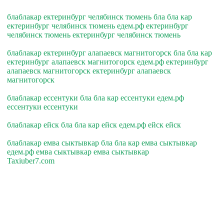
блаблакар ектеринбург челябинск тюмень бла бла кар
ектеринбург челябинск тюмень едем.рф ектеринбург
челябинск тюмень ектеринбург челябинск тюмень
блаблакар ектеринбург алапаевск магнитогорск бла бла кар
ектеринбург алапаевск магнитогорск едем.рф ектеринбург
алапаевск магнитогорск ектеринбург алапаевск
магнитогорск
блаблакар ессентуки бла бла кар ессентуки едем.рф
ессентуки ессентуки
блаблакар ейск бла бла кар ейск едем.рф ейск ейск
блаблакар емва сыктывкар бла бла кар емва сыктывкар
едем.рф емва сыктывкар емва сыктывкар
Taxiuber7.com