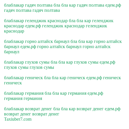
блаблакар гадяч полтава бла бла кар гадяч полтава едем.рф
гадяч полтава гадяч полтава
блаблакар геленджик краснодар бла бла кар геленджик
краснодар едем.рф геленджик краснодар геленджик
краснодар
блаблакар горно алтайск барнаул бла бла кар горно алтайск
барнаул едем.рф горно алтайск барнаул горно алтайск
барнаул
блаблакар глухов сумы бла бла кар глухов сумы едем.рф
глухов сумы глухов сумы
блаблакар геническ бла бла кар геническ едем.рф геническ
геническ
блаблакар германия бла бла кар германия едем.рф
германия германия
блаблакар возврат денег бла бла кар возврат денег едем.рф
возврат денег возврат денег
Taxiuber7.com