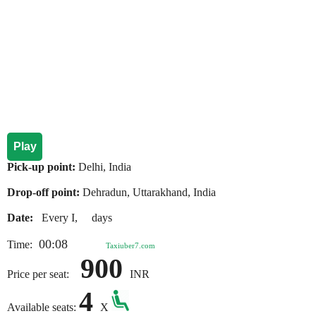
Play
Pick-up point:
Delhi, India
Drop-off point:
Dehradun, Uttarakhand, India
Date:
Every I, days
00:08
Time:
Taxiuber7.com
900
Price per seat:
INR
4
Available seats:
X