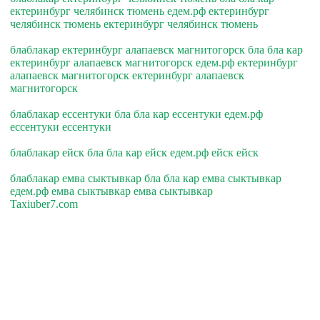
ектеринбург челябинск тюмень едем.рф ектеринбург
челябинск тюмень ектеринбург челябинск тюмень
блаблакар ектеринбург алапаевск магнитогорск бла бла кар
ектеринбург алапаевск магнитогорск едем.рф ектеринбург
алапаевск магнитогорск ектеринбург алапаевск
магнитогорск
блаблакар ессентуки бла бла кар ессентуки едем.рф
ессентуки ессентуки
блаблакар ейск бла бла кар ейск едем.рф ейск ейск
блаблакар емва сыктывкар бла бла кар емва сыктывкар
едем.рф емва сыктывкар емва сыктывкар
Taxiuber7.com