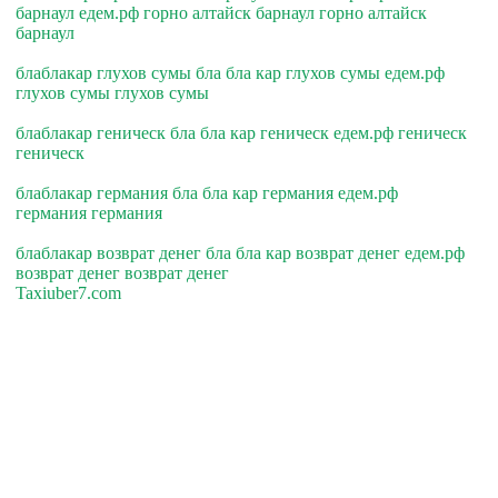
барнаул едем.рф горно алтайск барнаул горно алтайск
барнаул
блаблакар глухов сумы бла бла кар глухов сумы едем.рф
глухов сумы глухов сумы
блаблакар геническ бла бла кар геническ едем.рф геническ
геническ
блаблакар германия бла бла кар германия едем.рф
германия германия
блаблакар возврат денег бла бла кар возврат денег едем.рф
возврат денег возврат денег
Taxiuber7.com