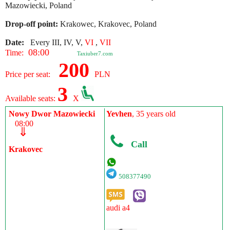
Mazowiecki, Poland
Drop-off point:
Krakowec, Krakovec, Poland
Date:
Every III, IV, V,
VI
,
VII
08:00
Time:
Taxiuber7.com
200
Price per seat:
PLN
3
Available seats:
X
Nowy Dwor Mazowiecki
Yevhen
, 35 years old
08:00
⇓
Call
Krakovec
508377490
audi a4