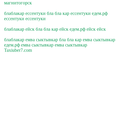
магнитогорск
блаблакар ессентуки бла бла кар ессентуки едем.рф
ессентуки ессентуки
блаблакар ейск бла бла кар ейск едем.рф ейск ейск
блаблакар емва сыктывкар бла бла кар емва сыктывкар
едем.рф емва сыктывкар емва сыктывкар
Taxiuber7.com