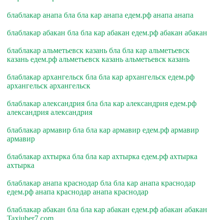
блаблакар анапа бла бла кар анапа едем.рф анапа анапа
блаблакар абакан бла бла кар абакан едем.рф абакан абакан
блаблакар альметьевск казань бла бла кар альметьевск
казань едем.рф альметьевск казань альметьевск казань
блаблакар архангельск бла бла кар архангельск едем.рф
архангельск архангельск
блаблакар александрия бла бла кар александрия едем.рф
александрия александрия
блаблакар армавир бла бла кар армавир едем.рф армавир
армавир
блаблакар ахтырка бла бла кар ахтырка едем.рф ахтырка
ахтырка
блаблакар анапа краснодар бла бла кар анапа краснодар
едем.рф анапа краснодар анапа краснодар
блаблакар абакан бла бла кар абакан едем.рф абакан абакан
Taxiuber7.com