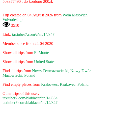
508377490 , do kordonu 200zl.
Trip created on 04 August 2026 from
Wola Masovian
Voivodeship
3510
Link:
taxiuber7.com/c/en/14/847
Member since from 24-04-2020
Show all trips from
El Monte
Show all trips from
United States
Find all trips from
Nowy Dwmazowiecki, Nowy Dwór
Mazowiecki, Poland
Find empty places from
Krakowec, Krakovec, Poland
Other trips of this user:
taxiuber7.com/blablacar/en/14/834
taxiuber7.com/blablacar/en/14/847