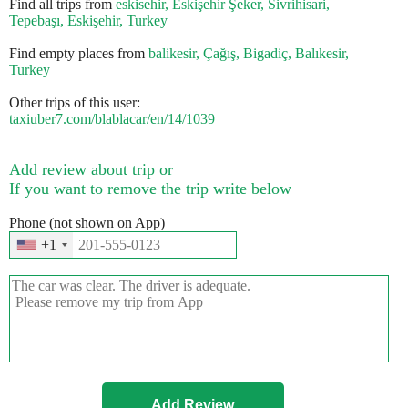
Find all trips from
eskisehir, Eskişehir Şeker, Sivrihisari,
Tepebaşı, Eskişehir, Turkey
Find empty places from
balikesir, Çağış, Bigadiç, Balıkesir,
Turkey
Other trips of this user:
taxiuber7.com/blablacar/en/14/1039
Add review about trip or
If you want to remove the trip write below
Phone (not shown on App)
+1