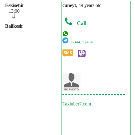
Eskisehir
cuneyt
, 49 years old
13:00
⇓
Call
Balikesir
05344152484
Taxiuber7.com