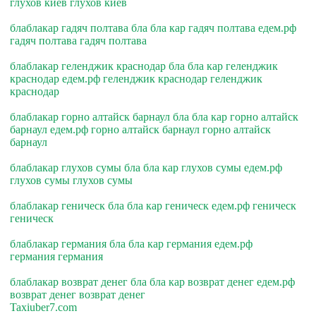
глухов киев глухов киев
блаблакар гадяч полтава бла бла кар гадяч полтава едем.рф
гадяч полтава гадяч полтава
блаблакар геленджик краснодар бла бла кар геленджик
краснодар едем.рф геленджик краснодар геленджик
краснодар
блаблакар горно алтайск барнаул бла бла кар горно алтайск
барнаул едем.рф горно алтайск барнаул горно алтайск
барнаул
блаблакар глухов сумы бла бла кар глухов сумы едем.рф
глухов сумы глухов сумы
блаблакар геническ бла бла кар геническ едем.рф геническ
геническ
блаблакар германия бла бла кар германия едем.рф
германия германия
блаблакар возврат денег бла бла кар возврат денег едем.рф
возврат денег возврат денег
Taxiuber7.com