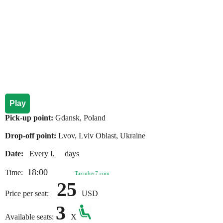
Play
Pick-up point:
Gdansk, Poland
Drop-off point:
Lvov, Lviv Oblast, Ukraine
Date:
Every I, days
18:00
Time:
Taxiuber7.com
25
Price per seat:
USD
3
Available seats:
X