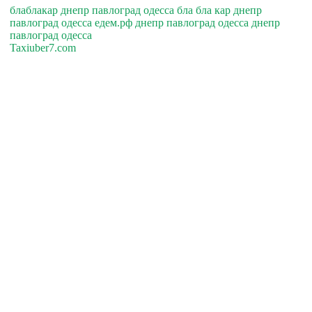
блаблакар днепр павлоград одесса бла бла кар днепр
павлоград одесса едем.рф днепр павлоград одесса днепр
павлоград одесса
Taxiuber7.com