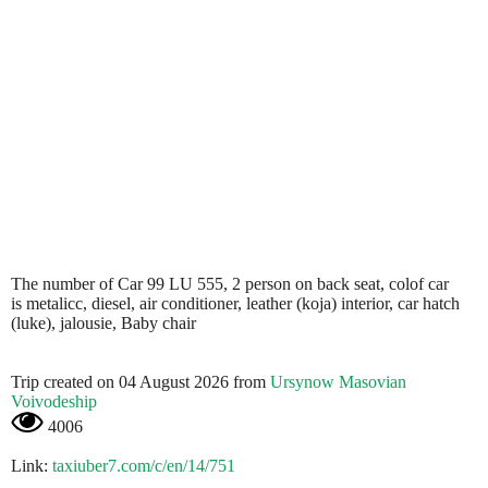
The number of Car 99 LU 555, 2 person on back seat, colof car
is metalicc, diesel, air conditioner, leather (koja) interior, car hatch
(luke), jalousie, Baby chair
Trip created on 04 August 2026 from
Ursynow Masovian
Voivodeship
4006
Link:
taxiuber7.com/c/en/14/751