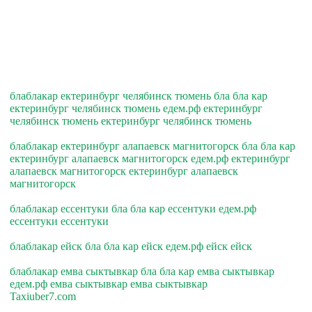
блаблакар ектеринбург челябинск тюмень бла бла кар
ектеринбург челябинск тюмень едем.рф ектеринбург
челябинск тюмень ектеринбург челябинск тюмень
блаблакар ектеринбург алапаевск магнитогорск бла бла кар
ектеринбург алапаевск магнитогорск едем.рф ектеринбург
алапаевск магнитогорск ектеринбург алапаевск
магнитогорск
блаблакар ессентуки бла бла кар ессентуки едем.рф
ессентуки ессентуки
блаблакар ейск бла бла кар ейск едем.рф ейск ейск
блаблакар емва сыктывкар бла бла кар емва сыктывкар
едем.рф емва сыктывкар емва сыктывкар
Taxiuber7.com