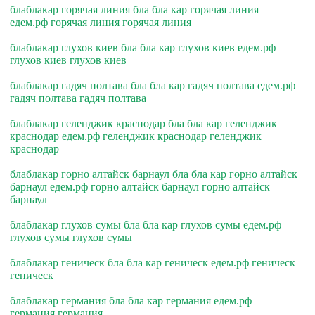
блаблакар горячая линия бла бла кар горячая линия
едем.рф горячая линия горячая линия
блаблакар глухов киев бла бла кар глухов киев едем.рф
глухов киев глухов киев
блаблакар гадяч полтава бла бла кар гадяч полтава едем.рф
гадяч полтава гадяч полтава
блаблакар геленджик краснодар бла бла кар геленджик
краснодар едем.рф геленджик краснодар геленджик
краснодар
блаблакар горно алтайск барнаул бла бла кар горно алтайск
барнаул едем.рф горно алтайск барнаул горно алтайск
барнаул
блаблакар глухов сумы бла бла кар глухов сумы едем.рф
глухов сумы глухов сумы
блаблакар геническ бла бла кар геническ едем.рф геническ
геническ
блаблакар германия бла бла кар германия едем.рф
германия германия