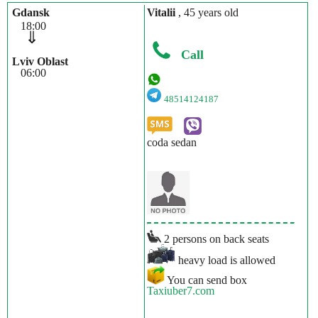
Gdansk
Vitalii
, 45 years old
18:00
⇓
Call
Lviv Oblast
06:00
48514124187
coda sedan
2 persons on back seats
heavy load is allowed
You can send box
Taxiuber7.com