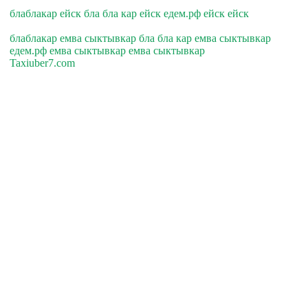
блаблакар ейск бла бла кар ейск едем.рф ейск ейск
блаблакар емва сыктывкар бла бла кар емва сыктывкар
едем.рф емва сыктывкар емва сыктывкар
Taxiuber7.com