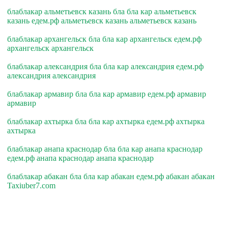
блаблакар альметьевск казань бла бла кар альметьевск
казань едем.рф альметьевск казань альметьевск казань
блаблакар архангельск бла бла кар архангельск едем.рф
архангельск архангельск
блаблакар александрия бла бла кар александрия едем.рф
александрия александрия
блаблакар армавир бла бла кар армавир едем.рф армавир
армавир
блаблакар ахтырка бла бла кар ахтырка едем.рф ахтырка
ахтырка
блаблакар анапа краснодар бла бла кар анапа краснодар
едем.рф анапа краснодар анапа краснодар
блаблакар абакан бла бла кар абакан едем.рф абакан абакан
Taxiuber7.com