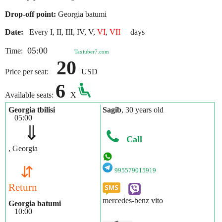
Drop-off point:
Georgia batumi
Date:
Every I, II, III, IV, V,
VI
,
VII
days
05:00
Time:
Taxiuber7.com
20
Price per seat:
USD
6
Available seats:
X
Georgia tbilisi
Sagib
, 30 years old
05:00
⇓
Call
, Georgia
⇵
995579015919
Return
mercedes-benz vito
Georgia batumi
10:00