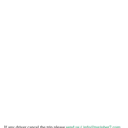
If any driver cancel the trip please
send us (
info@taxiuber7.com