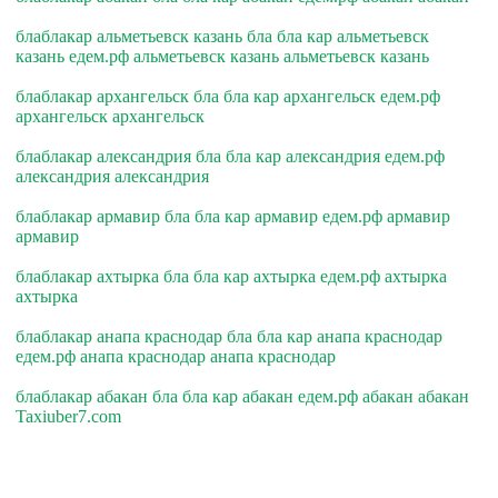
блаблакар альметьевск казань бла бла кар альметьевск
казань едем.рф альметьевск казань альметьевск казань
блаблакар архангельск бла бла кар архангельск едем.рф
архангельск архангельск
блаблакар александрия бла бла кар александрия едем.рф
александрия александрия
блаблакар армавир бла бла кар армавир едем.рф армавир
армавир
блаблакар ахтырка бла бла кар ахтырка едем.рф ахтырка
ахтырка
блаблакар анапа краснодар бла бла кар анапа краснодар
едем.рф анапа краснодар анапа краснодар
блаблакар абакан бла бла кар абакан едем.рф абакан абакан
Taxiuber7.com