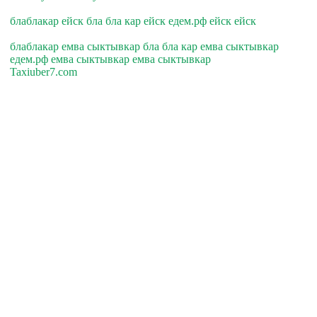
блаблакар ейск бла бла кар ейск едем.рф ейск ейск
блаблакар емва сыктывкар бла бла кар емва сыктывкар
едем.рф емва сыктывкар емва сыктывкар
Taxiuber7.com