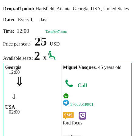
Drop-off point:
Hartsfield, Atlanta, Georgia, USA, United States
Date:
Every I, days
12:00
Time:
Taxiuber7.com
25
Price per seat:
USD
2
Available seats:
X
Georgia
Miguel Vasquez
, 45 years old
12:00
⇓
Call
⇓
17063519901
USA
02:00
ford focus