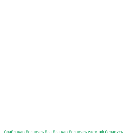
блаблакар беларусь бла бла кар беларусь едем.рф беларусь