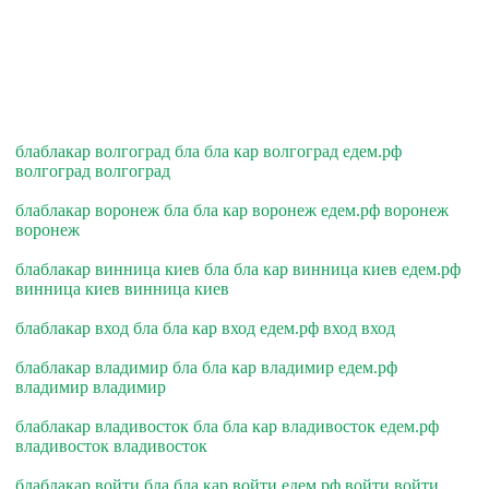
блаблакар волгоград бла бла кар волгоград едем.рф
волгоград волгоград
блаблакар воронеж бла бла кар воронеж едем.рф воронеж
воронеж
блаблакар винница киев бла бла кар винница киев едем.рф
винница киев винница киев
блаблакар вход бла бла кар вход едем.рф вход вход
блаблакар владимир бла бла кар владимир едем.рф
владимир владимир
блаблакар владивосток бла бла кар владивосток едем.рф
владивосток владивосток
блаблакар войти бла бла кар войти едем.рф войти войти