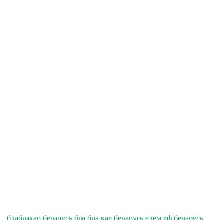
блаблакар беларусь бла бла кар беларусь едем.рф беларусь