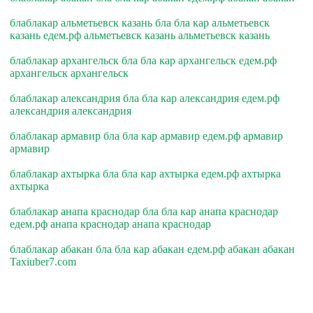
блаблакар альметьевск казань бла бла кар альметьевск
казань едем.рф альметьевск казань альметьевск казань
блаблакар архангельск бла бла кар архангельск едем.рф
архангельск архангельск
блаблакар александрия бла бла кар александрия едем.рф
александрия александрия
блаблакар армавир бла бла кар армавир едем.рф армавир
армавир
блаблакар ахтырка бла бла кар ахтырка едем.рф ахтырка
ахтырка
блаблакар анапа краснодар бла бла кар анапа краснодар
едем.рф анапа краснодар анапа краснодар
блаблакар абакан бла бла кар абакан едем.рф абакан абакан
Taxiuber7.com