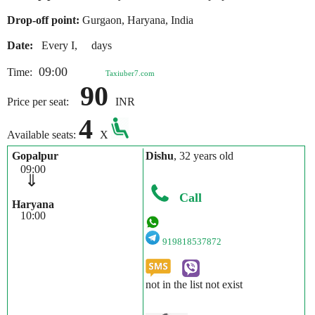
Drop-off point:
Gurgaon, Haryana, India
Date:
Every I, days
09:00
Time:
Taxiuber7.com
90
Price per seat:
INR
4
Available seats:
X
Gopalpur
Dishu
, 32 years old
09:00
⇓
Call
Haryana
10:00
919818537872
not in the list not exist