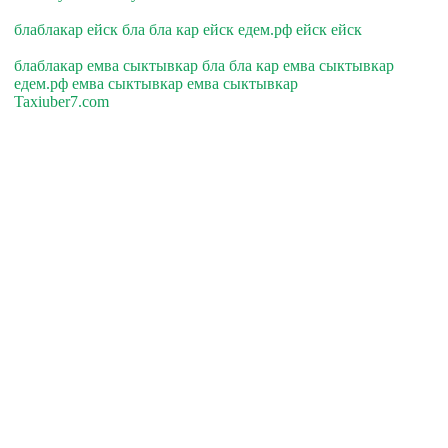
блаблакар ейск бла бла кар ейск едем.рф ейск ейск
блаблакар емва сыктывкар бла бла кар емва сыктывкар
едем.рф емва сыктывкар емва сыктывкар
Taxiuber7.com