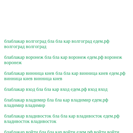
блаблакар волгоград бла бла кар волгоград едем.рф
волгоград волгоград
блаблакар воронеж бла бла кар воронеж едем.рф воронеж
воронеж
блаблакар винница киев бла бла кар винница киев едем.рф
винница киев винница киев
блаблакар вход бла бла кар вход едем.рф вход вход
блаблакар владимир бла бла кар владимир едем.рф
владимир владимир
блаблакар владивосток бла бла кар владивосток едем.рф
владивосток владивосток
блаблакар войти бла бла кар войти едем.рф войти войти