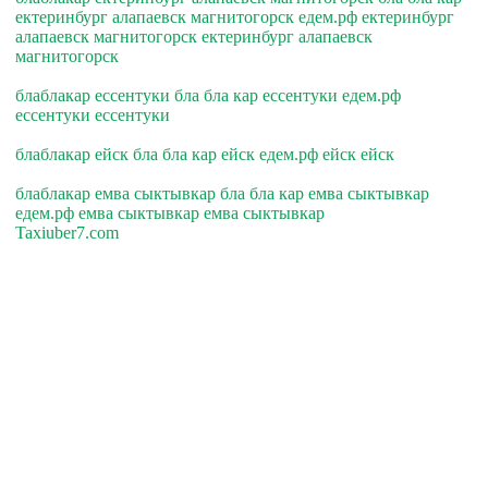
ектеринбург алапаевск магнитогорск едем.рф ектеринбург
алапаевск магнитогорск ектеринбург алапаевск
магнитогорск
блаблакар ессентуки бла бла кар ессентуки едем.рф
ессентуки ессентуки
блаблакар ейск бла бла кар ейск едем.рф ейск ейск
блаблакар емва сыктывкар бла бла кар емва сыктывкар
едем.рф емва сыктывкар емва сыктывкар
Taxiuber7.com