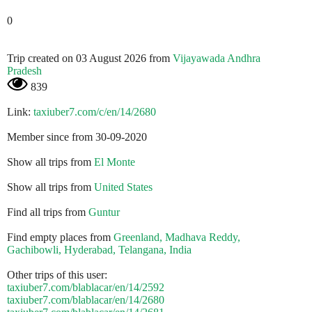
0
Trip created on 03 August 2026 from
Vijayawada Andhra
Pradesh
839
Link:
taxiuber7.com/c/en/14/2680
Member since from 30-09-2020
Show all trips from
El Monte
Show all trips from
United States
Find all trips from
Guntur
Find empty places from
Greenland, Madhava Reddy,
Gachibowli, Hyderabad, Telangana, India
Other trips of this user:
taxiuber7.com/blablacar/en/14/2592
taxiuber7.com/blablacar/en/14/2680