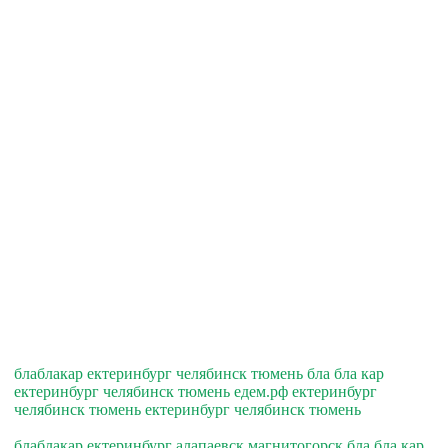
блаблакар ектеринбург челябинск тюмень бла бла кар
ектеринбург челябинск тюмень едем.рф ектеринбург
челябинск тюмень ектеринбург челябинск тюмень
блаблакар ектеринбург алапаевск магнитогорск бла бла кар