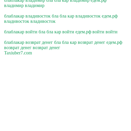
блаблакар владимир бла бла кар владимир едем.рф
владимир владимир
блаблакар владивосток бла бла кар владивосток едем.рф
владивосток владивосток
блаблакар войти бла бла кар войти едем.рф войти войти
блаблакар возврат денег бла бла кар возврат денег едем.рф
возврат денег возврат денег
Taxiuber7.com