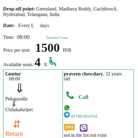
Drop-off point:
Greenland, Madhava Reddy, Gachibowli,
Hyderabad, Telangana, India
Date:
Every I, days
08:00
Time:
Taxiuber7.com
1500
Price per seat:
INR
4
Available seats:
X
Guntur
praveen chowdary
, 32 years
08:00
old
⇓
Call
Piduguralla
⇓
Chilakaluripet
917981854354
⇵
Return
not in the list not exist