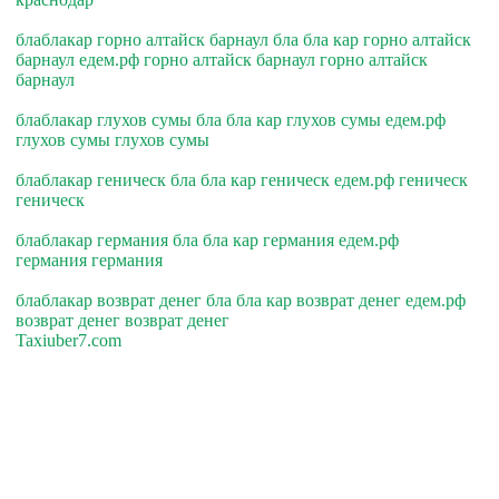
блаблакар горно алтайск барнаул бла бла кар горно алтайск
барнаул едем.рф горно алтайск барнаул горно алтайск
барнаул
блаблакар глухов сумы бла бла кар глухов сумы едем.рф
глухов сумы глухов сумы
блаблакар геническ бла бла кар геническ едем.рф геническ
геническ
блаблакар германия бла бла кар германия едем.рф
германия германия
блаблакар возврат денег бла бла кар возврат денег едем.рф
возврат денег возврат денег
Taxiuber7.com