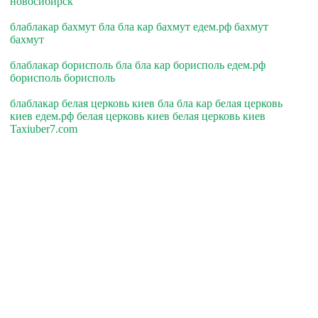
новосибирск
блаблакар бахмут бла бла кар бахмут едем.рф бахмут
бахмут
блаблакар борисполь бла бла кар борисполь едем.рф
борисполь борисполь
блаблакар белая церковь киев бла бла кар белая церковь
киев едем.рф белая церковь киев белая церковь киев
Taxiuber7.com