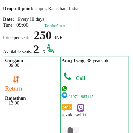
Drop-off point:
Jaipur, Rajasthan, India
Date:
Every III days
09:00
Time:
Taxiuber7.com
250
Price per seat:
INR
2
Available seats:
X
Gurgaon
Anuj Tyagi
, 38 years old
09:00
⇵
Call
Return
919711985145
Rajasthan
13:00
suzuki swift+