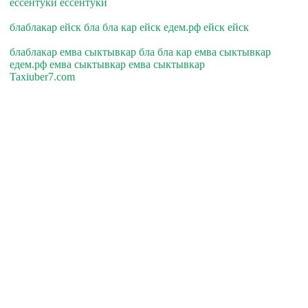
ессентуки ессентуки
блаблакар ейск бла бла кар ейск едем.рф ейск ейск
блаблакар емва сыктывкар бла бла кар емва сыктывкар
едем.рф емва сыктывкар емва сыктывкар
Taxiuber7.com