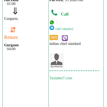
01:00
⇓
Call
Gurgaon,
⇵
19873464932
Return
indian chief standard
Gurgaon
04:00
Taxiuber7.com