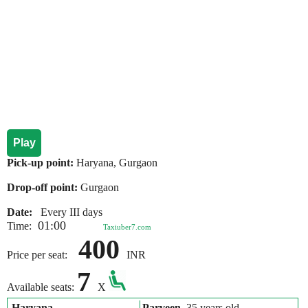
Play
Pick-up point:
Haryana, Gurgaon
Drop-off point:
Gurgaon
Date:
Every III days
01:00
Time:
Taxiuber7.com
400
Price per seat:
INR
7
Available seats:
X
Haryana
Parveen
, 35 years old