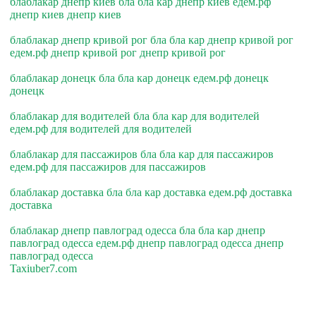
блаблакар днепр киев бла бла кар днепр киев едем.рф
днепр киев днепр киев
блаблакар днепр кривой рог бла бла кар днепр кривой рог
едем.рф днепр кривой рог днепр кривой рог
блаблакар донецк бла бла кар донецк едем.рф донецк
донецк
блаблакар для водителей бла бла кар для водителей
едем.рф для водителей для водителей
блаблакар для пассажиров бла бла кар для пассажиров
едем.рф для пассажиров для пассажиров
блаблакар доставка бла бла кар доставка едем.рф доставка
доставка
блаблакар днепр павлоград одесса бла бла кар днепр
павлоград одесса едем.рф днепр павлоград одесса днепр
павлоград одесса
Taxiuber7.com