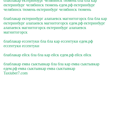
блаблакар ектеринбург челябинск тюмень бла бла кар
ектеринбург челябинск тюмень едем.рф ектеринбург
челябинск тюмень ектеринбург челябинск тюмень
блаблакар ектеринбург алапаевск магнитогорск бла бла кар
ектеринбург алапаевск магнитогорск едем.рф ектеринбург
алапаевск магнитогорск ектеринбург алапаевск
магнитогорск
блаблакар ессентуки бла бла кар ессентуки едем.рф
ессентуки ессентуки
блаблакар ейск бла бла кар ейск едем.рф ейск ейск
блаблакар емва сыктывкар бла бла кар емва сыктывкар
едем.рф емва сыктывкар емва сыктывкар
Taxiuber7.com