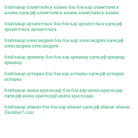
блаблакар альметьевск казань бла бла кар альметьевск
казань едем.рф альметьевск казань альметьевск казань
блаблакар архангельск бла бла кар архангельск едем.рф
архангельск архангельск
блаблакар александрия бла бла кар александрия едем.рф
александрия александрия
блаблакар армавир бла бла кар армавир едем.рф армавир
армавир
блаблакар ахтырка бла бла кар ахтырка едем.рф ахтырка
ахтырка
блаблакар анапа краснодар бла бла кар анапа краснодар
едем.рф анапа краснодар анапа краснодар
блаблакар абакан бла бла кар абакан едем.рф абакан абакан
Taxiuber7.com