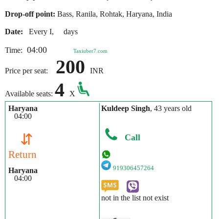
Drop-off point:
Bass, Ranila, Rohtak, Haryana, India
Date:
Every I, days
04:00
Time:
Taxiuber7.com
200
Price per seat:
INR
4
Available seats:
X
Haryana
Kuldeep Singh
, 43 years old
04:00
⇵
Call
Return
919306457264
Haryana
04:00
not in the list not exist