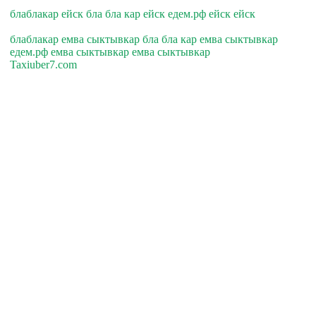
блаблакар ейск бла бла кар ейск едем.рф ейск ейск
блаблакар емва сыктывкар бла бла кар емва сыктывкар
едем.рф емва сыктывкар емва сыктывкар
Taxiuber7.com