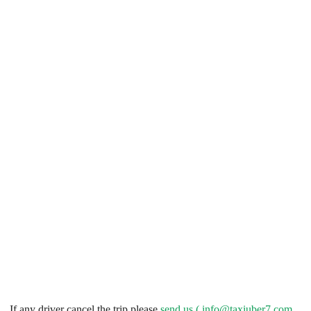
If any driver cancel the trip please
send us (
info@taxiuber7.com