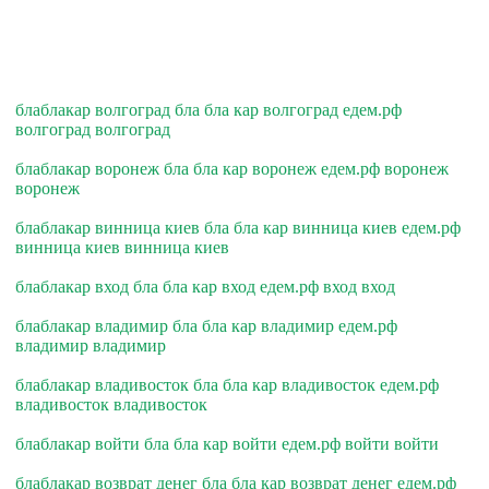
блаблакар волгоград бла бла кар волгоград едем.рф
волгоград волгоград
блаблакар воронеж бла бла кар воронеж едем.рф воронеж
воронеж
блаблакар винница киев бла бла кар винница киев едем.рф
винница киев винница киев
блаблакар вход бла бла кар вход едем.рф вход вход
блаблакар владимир бла бла кар владимир едем.рф
владимир владимир
блаблакар владивосток бла бла кар владивосток едем.рф
владивосток владивосток
блаблакар войти бла бла кар войти едем.рф войти войти
блаблакар возврат денег бла бла кар возврат денег едем.рф