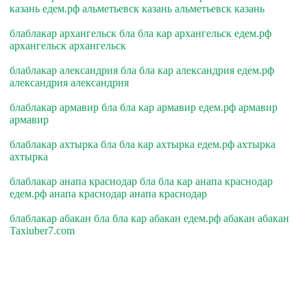
казань едем.рф альметьевск казань альметьевск казань
блаблакар архангельск бла бла кар архангельск едем.рф
архангельск архангельск
блаблакар александрия бла бла кар александрия едем.рф
александрия александрия
блаблакар армавир бла бла кар армавир едем.рф армавир
армавир
блаблакар ахтырка бла бла кар ахтырка едем.рф ахтырка
ахтырка
блаблакар анапа краснодар бла бла кар анапа краснодар
едем.рф анапа краснодар анапа краснодар
блаблакар абакан бла бла кар абакан едем.рф абакан абакан
Taxiuber7.com