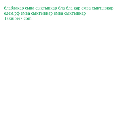
блаблакар емва сыктывкар бла бла кар емва сыктывкар
едем.рф емва сыктывкар емва сыктывкар
Taxiuber7.com