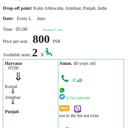
Drop-off point:
Katra Ahluwalia, Amritsar, Punjab, India
Date:
Every I, days
05:00
Time:
Taxiuber7.com
800
Price per seat:
INR
2
Available seats:
X
Haryana
Aman
, 40 years old
05:00
⇓
Call
Karnal
⇓
Amritsar
917015981090
⇓
Punjab
not in the list not exist