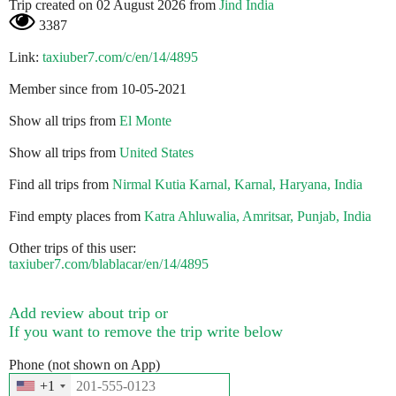
Trip created on 02 August 2026 from
Jind India
3387
Link:
taxiuber7.com/c/en/14/4895
Member since from 10-05-2021
Show all trips from
El Monte
Show all trips from
United States
Find all trips from
Nirmal Kutia Karnal, Karnal, Haryana, India
Find empty places from
Katra Ahluwalia, Amritsar, Punjab, India
Other trips of this user:
taxiuber7.com/blablacar/en/14/4895
Add review about trip or
If you want to remove the trip write below
Phone (not shown on App)
+1