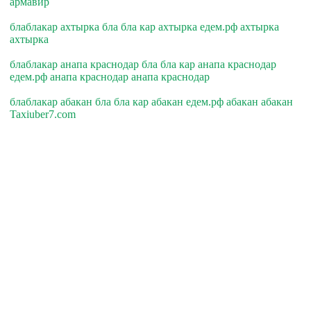
армавир
блаблакар ахтырка бла бла кар ахтырка едем.рф ахтырка
ахтырка
блаблакар анапа краснодар бла бла кар анапа краснодар
едем.рф анапа краснодар анапа краснодар
блаблакар абакан бла бла кар абакан едем.рф абакан абакан
Taxiuber7.com