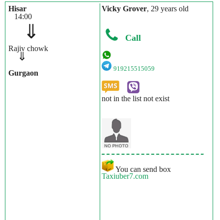
Hisar
Vicky Grover
, 29 years old
14:00
⇓
Call
Rajiv chowk
⇓
919215515059
Gurgaon
not in the list not exist
You can send box
Taxiuber7.com