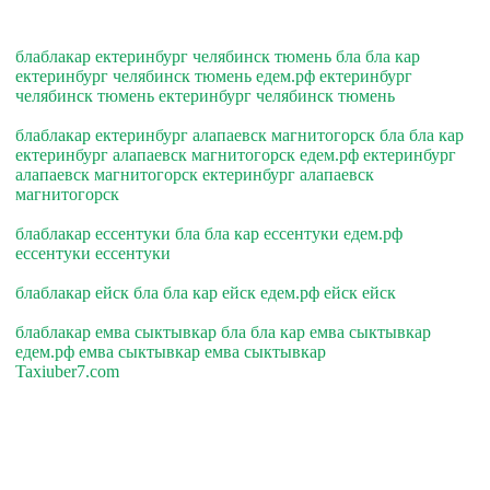
блаблакар ектеринбург челябинск тюмень бла бла кар
ектеринбург челябинск тюмень едем.рф ектеринбург
челябинск тюмень ектеринбург челябинск тюмень
блаблакар ектеринбург алапаевск магнитогорск бла бла кар
ектеринбург алапаевск магнитогорск едем.рф ектеринбург
алапаевск магнитогорск ектеринбург алапаевск
магнитогорск
блаблакар ессентуки бла бла кар ессентуки едем.рф
ессентуки ессентуки
блаблакар ейск бла бла кар ейск едем.рф ейск ейск
блаблакар емва сыктывкар бла бла кар емва сыктывкар
едем.рф емва сыктывкар емва сыктывкар
Taxiuber7.com