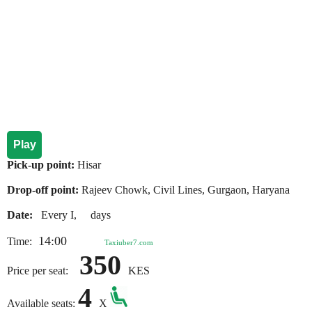
Play
Pick-up point:
Hisar
Drop-off point:
Rajeev Chowk, Civil Lines, Gurgaon, Haryana
Date:
Every I, days
14:00
Time:
Taxiuber7.com
350
Price per seat:
KES
4
Available seats:
X