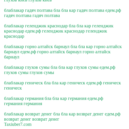
блаблакар гадяч полтава бла бла кар гадяч полтава едем.рф
гадяч полтава гадяч полтава
блаблакар геленджик краснодар бла бла кар геленджик
краснодар едем.рф геленджик краснодар геленджик
краснодар
блаблакар горно алтайск барнаул бла бла кар горно алтайск
барнаул едем.рф горно алтайск барнаул горно алтайск
барнаул
блаблакар глухов сумы бла бла кар глухов сумы едем.рф
глухов сумы глухов сумы
блаблакар геническ бла бла кар геническ едем.рф геническ
геническ
блаблакар германия бла бла кар германия едем.рф
германия германия
блаблакар возврат денег бла бла кар возврат денег едем.рф
возврат денег возврат денег
Taxiuber7.com