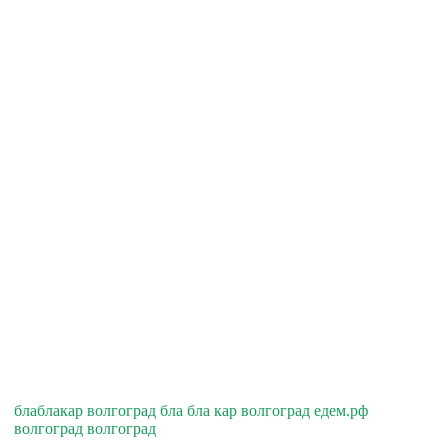
блаблакар волгоград бла бла кар волгоград едем.рф
волгоград волгоград