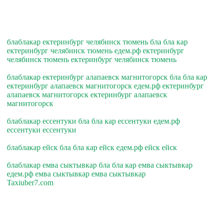
блаблакар ектеринбург челябинск тюмень бла бла кар
ектеринбург челябинск тюмень едем.рф ектеринбург
челябинск тюмень ектеринбург челябинск тюмень
блаблакар ектеринбург алапаевск магнитогорск бла бла кар
ектеринбург алапаевск магнитогорск едем.рф ектеринбург
алапаевск магнитогорск ектеринбург алапаевск
магнитогорск
блаблакар ессентуки бла бла кар ессентуки едем.рф
ессентуки ессентуки
блаблакар ейск бла бла кар ейск едем.рф ейск ейск
блаблакар емва сыктывкар бла бла кар емва сыктывкар
едем.рф емва сыктывкар емва сыктывкар
Taxiuber7.com