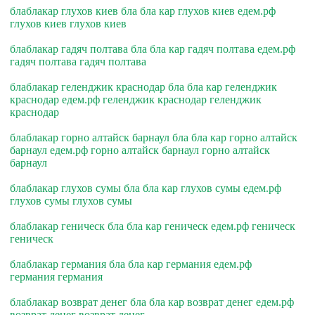
блаблакар глухов киев бла бла кар глухов киев едем.рф
глухов киев глухов киев
блаблакар гадяч полтава бла бла кар гадяч полтава едем.рф
гадяч полтава гадяч полтава
блаблакар геленджик краснодар бла бла кар геленджик
краснодар едем.рф геленджик краснодар геленджик
краснодар
блаблакар горно алтайск барнаул бла бла кар горно алтайск
барнаул едем.рф горно алтайск барнаул горно алтайск
барнаул
блаблакар глухов сумы бла бла кар глухов сумы едем.рф
глухов сумы глухов сумы
блаблакар геническ бла бла кар геническ едем.рф геническ
геническ
блаблакар германия бла бла кар германия едем.рф
германия германия
блаблакар возврат денег бла бла кар возврат денег едем.рф
возврат денег возврат денег