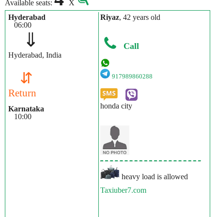
Available seats:
X
Hyderabad
Riyaz
, 42 years old
06:00
⇓
Call
Hyderabad, India
⇵
917989860288
Return
honda city
Karnataka
10:00
heavy load is allowed
Taxiuber7.com