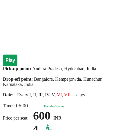
Play
Pick-up point:
Andhra Pradesh, Hyderabad, India
Drop-off point:
Bangalore, Kempegowda, Hunachur,
Karnataka, India
Date:
Every I, II, III, IV, V,
VI
,
VII
days
06:00
Time:
Taxiuber7.com
600
Price per seat:
INR
4