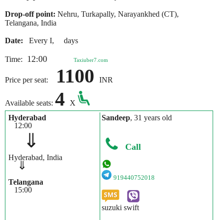
Drop-off point:
Nehru, Turkapally, Narayankhed (CT),
Telangana, India
Date:
Every I, days
12:00
Time:
Taxiuber7.com
1100
Price per seat:
INR
4
Available seats:
X
Hyderabad
Sandeep
, 31 years old
12:00
⇓
Call
Hyderabad, India
⇓
919440752018
Telangana
15:00
suzuki swift