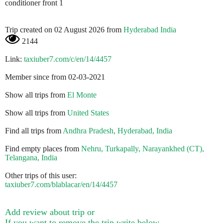
conditioner front 1
Trip created on 02 August 2026 from
Hyderabad India
2144
Link:
taxiuber7.com/c/en/14/4457
Member since from 02-03-2021
Show all trips from
El Monte
Show all trips from
United States
Find all trips from
Andhra Pradesh, Hyderabad, India
Find empty places from
Nehru, Turkapally, Narayankhed (CT),
Telangana, India
Other trips of this user:
taxiuber7.com/blablacar/en/14/4457
Add review about trip or
If you want to remove the trip write below