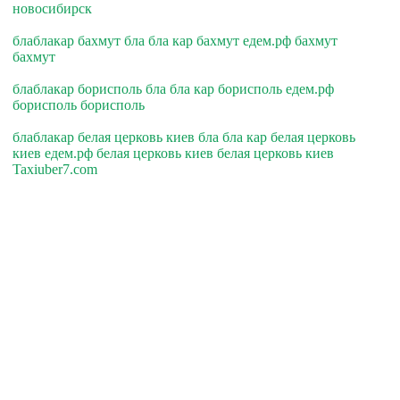
новосибирск
блаблакар бахмут бла бла кар бахмут едем.рф бахмут
бахмут
блаблакар борисполь бла бла кар борисполь едем.рф
борисполь борисполь
блаблакар белая церковь киев бла бла кар белая церковь
киев едем.рф белая церковь киев белая церковь киев
Taxiuber7.com