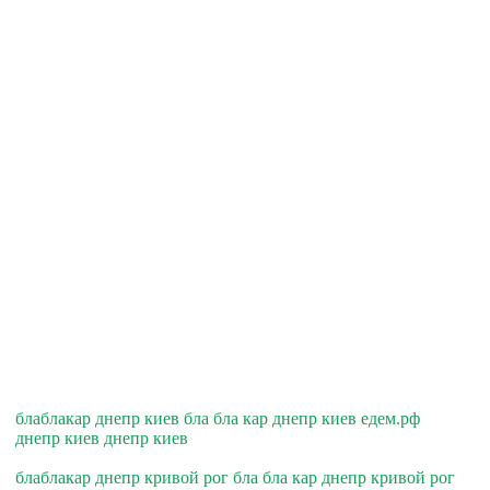
блаблакар днепр киев бла бла кар днепр киев едем.рф
днепр киев днепр киев
блаблакар днепр кривой рог бла бла кар днепр кривой рог