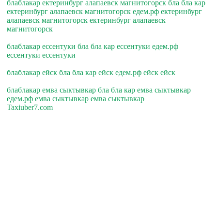
блаблакар ектеринбург алапаевск магнитогорск бла бла кар
ектеринбург алапаевск магнитогорск едем.рф ектеринбург
алапаевск магнитогорск ектеринбург алапаевск
магнитогорск
блаблакар ессентуки бла бла кар ессентуки едем.рф
ессентуки ессентуки
блаблакар ейск бла бла кар ейск едем.рф ейск ейск
блаблакар емва сыктывкар бла бла кар емва сыктывкар
едем.рф емва сыктывкар емва сыктывкар
Taxiuber7.com