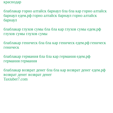
краснодар
блаблакар горно алтайск барнаул бла бла кар горно алтайск
барнаул едем.рф горно алтайск барнаул горно алтайск
барнаул
блаблакар глухов сумы бла бла кар глухов сумы едем.рф
глухов сумы глухов сумы
блаблакар геническ бла бла кар геническ едем.рф геническ
геническ
блаблакар германия бла бла кар германия едем.рф
германия германия
блаблакар возврат денег бла бла кар возврат денег едем.рф
возврат денег возврат денег
Taxiuber7.com