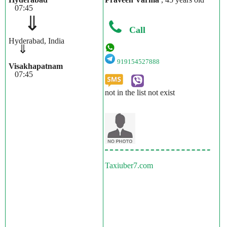
07:45
⇓
Call
Hyderabad, India
⇓
919154527888
Visakhapatnam
07:45
not in the list not exist
Taxiuber7.com