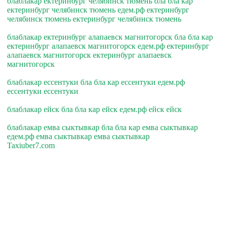
блаблакар ектеринбург челябинск тюмень бла бла кар
ектеринбург челябинск тюмень едем.рф ектеринбург
челябинск тюмень ектеринбург челябинск тюмень
блаблакар ектеринбург алапаевск магнитогорск бла бла кар
ектеринбург алапаевск магнитогорск едем.рф ектеринбург
алапаевск магнитогорск ектеринбург алапаевск
магнитогорск
блаблакар ессентуки бла бла кар ессентуки едем.рф
ессентуки ессентуки
блаблакар ейск бла бла кар ейск едем.рф ейск ейск
блаблакар емва сыктывкар бла бла кар емва сыктывкар
едем.рф емва сыктывкар емва сыктывкар
Taxiuber7.com