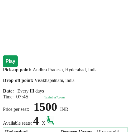
Play
Pick-up point:
Andhra Pradesh, Hyderabad, India
Drop-off point:
Visakhapatnam, india
Date:
Every III days
07:45
Time:
Taxiuber7.com
1500
Price per seat:
INR
4
Available seats:
X
Hyderabad
Praveen Varma
, 45 years old