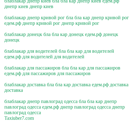
блаблакар днепр киев бла бла кар днепр киев едем.рф
днепр киев днепр киев
блаблакар днепр кривой рог бла бла кар днепр кривой рог
едем.рф днепр кривой рог днепр кривой рог
блаблакар донецк бла бла кар донецк едем.рф донецк
донецк
блаблакар для водителей бла бла кар для водителей
едем.рф для водителей для водителей
блаблакар для пассажиров бла бла кар для пассажиров
едем.рф для пассажиров для пассажиров
блаблакар доставка бла бла кар доставка едем.рф доставка
доставка
блаблакар днепр павлоград одесса бла бла кар днепр
павлоград одесса едем.рф днепр павлоград одесса днепр
павлоград одесса
Taxiuber7.com