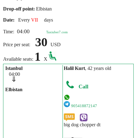
Drop-off point:
Elbistan
Date:
Every
VII
days
04:00
Time:
Taxiuber7.com
30
Price per seat:
USD
1
Available seats:
X
Istanbul
Halil Kurt
, 42 years old
04:00
⇓
Call
Elbistan
905418872147
big dog chopper dt