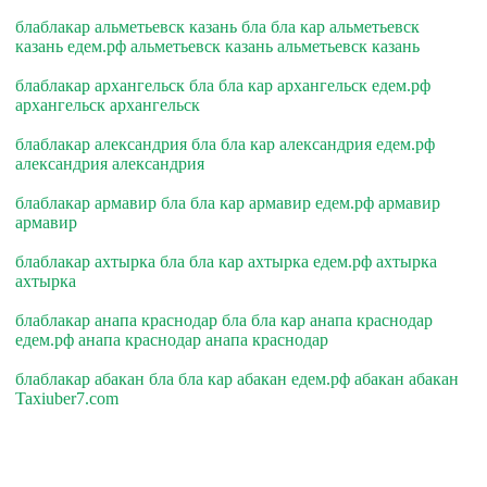
блаблакар альметьевск казань бла бла кар альметьевск
казань едем.рф альметьевск казань альметьевск казань
блаблакар архангельск бла бла кар архангельск едем.рф
архангельск архангельск
блаблакар александрия бла бла кар александрия едем.рф
александрия александрия
блаблакар армавир бла бла кар армавир едем.рф армавир
армавир
блаблакар ахтырка бла бла кар ахтырка едем.рф ахтырка
ахтырка
блаблакар анапа краснодар бла бла кар анапа краснодар
едем.рф анапа краснодар анапа краснодар
блаблакар абакан бла бла кар абакан едем.рф абакан абакан
Taxiuber7.com