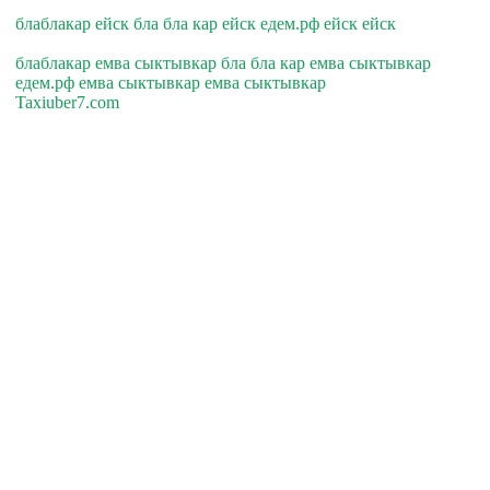
блаблакар ейск бла бла кар ейск едем.рф ейск ейск
блаблакар емва сыктывкар бла бла кар емва сыктывкар
едем.рф емва сыктывкар емва сыктывкар
Taxiuber7.com