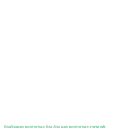
блаблакар волгоград бла бла кар волгоград едем.рф