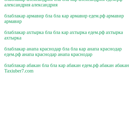
александрия александрия
блаблакар армавир бла бла кар армавир едем.рф армавир
армавир
блаблакар ахтырка бла бла кар ахтырка едем.рф ахтырка
ахтырка
блаблакар анапа краснодар бла бла кар анапа краснодар
едем.рф анапа краснодар анапа краснодар
блаблакар абакан бла бла кар абакан едем.рф абакан абакан
Taxiuber7.com