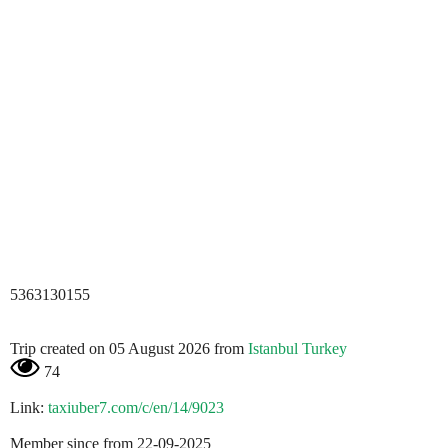
5363130155
Trip created on 05 August 2026 from
Istanbul Turkey
74
Link:
taxiuber7.com/c/en/14/9023
Member since from 22-09-2025