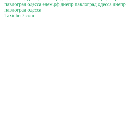
павлоград одесса едем.рф днепр павлоград одесса днепр
павлоград одесса
Taxiuber7.com