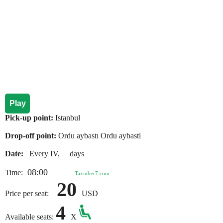
Play
Pick-up point:
Istanbul
Drop-off point:
Ordu aybastı Ordu aybasti
Date:
Every IV, days
08:00
Time:
Taxiuber7.com
20
Price per seat:
USD
4
Available seats:
X