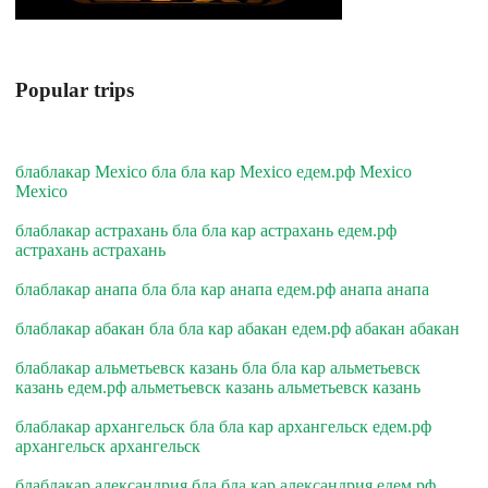
Popular trips
блаблакар Mexico бла бла кар Mexico едем.рф Mexico
Mexico
блаблакар астрахань бла бла кар астрахань едем.рф
астрахань астрахань
блаблакар анапа бла бла кар анапа едем.рф анапа анапа
блаблакар абакан бла бла кар абакан едем.рф абакан абакан
блаблакар альметьевск казань бла бла кар альметьевск
казань едем.рф альметьевск казань альметьевск казань
блаблакар архангельск бла бла кар архангельск едем.рф
архангельск архангельск
блаблакар александрия бла бла кар александрия едем.рф