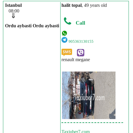
Istanbul
halit topal
, 49 years old
08:00
⇓
Call
Ordu aybasti Ordu aybasti
905363130155
renault megane
Taxiuber7.com