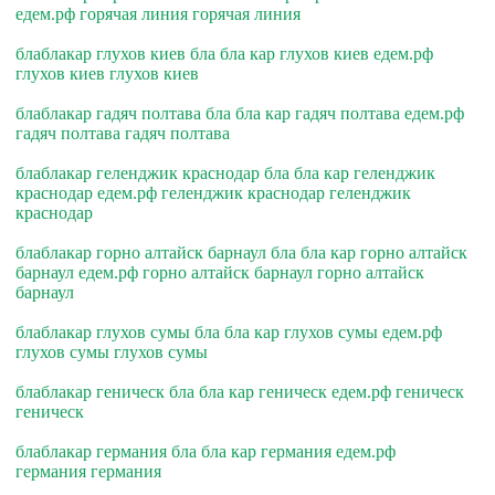
едем.рф горячая линия горячая линия
блаблакар глухов киев бла бла кар глухов киев едем.рф
глухов киев глухов киев
блаблакар гадяч полтава бла бла кар гадяч полтава едем.рф
гадяч полтава гадяч полтава
блаблакар геленджик краснодар бла бла кар геленджик
краснодар едем.рф геленджик краснодар геленджик
краснодар
блаблакар горно алтайск барнаул бла бла кар горно алтайск
барнаул едем.рф горно алтайск барнаул горно алтайск
барнаул
блаблакар глухов сумы бла бла кар глухов сумы едем.рф
глухов сумы глухов сумы
блаблакар геническ бла бла кар геническ едем.рф геническ
геническ
блаблакар германия бла бла кар германия едем.рф
германия германия