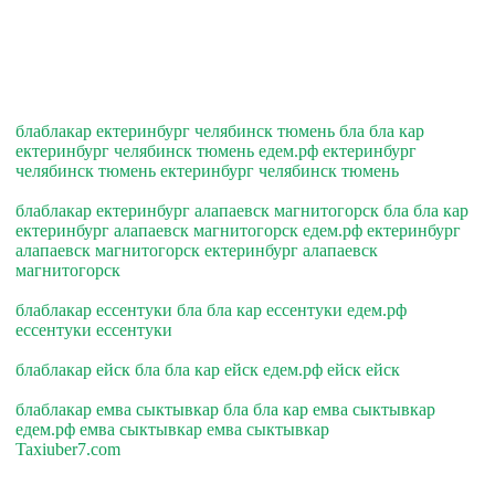
блаблакар ектеринбург челябинск тюмень бла бла кар
ектеринбург челябинск тюмень едем.рф ектеринбург
челябинск тюмень ектеринбург челябинск тюмень
блаблакар ектеринбург алапаевск магнитогорск бла бла кар
ектеринбург алапаевск магнитогорск едем.рф ектеринбург
алапаевск магнитогорск ектеринбург алапаевск
магнитогорск
блаблакар ессентуки бла бла кар ессентуки едем.рф
ессентуки ессентуки
блаблакар ейск бла бла кар ейск едем.рф ейск ейск
блаблакар емва сыктывкар бла бла кар емва сыктывкар
едем.рф емва сыктывкар емва сыктывкар
Taxiuber7.com