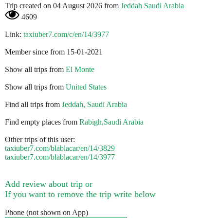
Trip created on 04 August 2026 from
Jeddah Saudi Arabia
4609
Link:
taxiuber7.com/c/en/14/3977
Member since from 15-01-2021
Show all trips from
El Monte
Show all trips from
United States
Find all trips from
Jeddah, Saudi Arabia
Find empty places from
Rabigh,Saudi Arabia
Other trips of this user:
taxiuber7.com/blablacar/en/14/3829
taxiuber7.com/blablacar/en/14/3977
Add review about trip or
If you want to remove the trip write below
Phone (not shown on App)