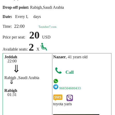
Drop-off point:
Rabigh,Saudi Arabia
Date:
Every I, days
22:00
Time:
Taxiuber7.com
20
Price per seat:
USD
2
Available seats:
X
Jeddah
Nazaer
, 41 years old
22:00
⇓
Call
Rabigh ,Saudi Arabia
⇓
966504680433
Rabigh
01:31
toyota yaris