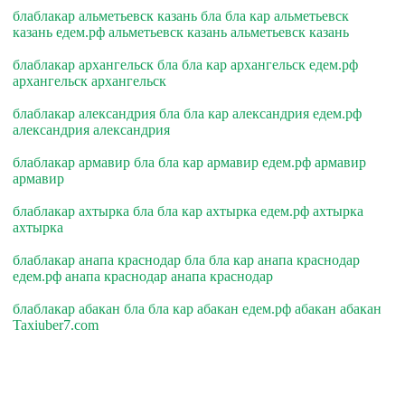
блаблакар альметьевск казань бла бла кар альметьевск
казань едем.рф альметьевск казань альметьевск казань
блаблакар архангельск бла бла кар архангельск едем.рф
архангельск архангельск
блаблакар александрия бла бла кар александрия едем.рф
александрия александрия
блаблакар армавир бла бла кар армавир едем.рф армавир
армавир
блаблакар ахтырка бла бла кар ахтырка едем.рф ахтырка
ахтырка
блаблакар анапа краснодар бла бла кар анапа краснодар
едем.рф анапа краснодар анапа краснодар
блаблакар абакан бла бла кар абакан едем.рф абакан абакан
Taxiuber7.com