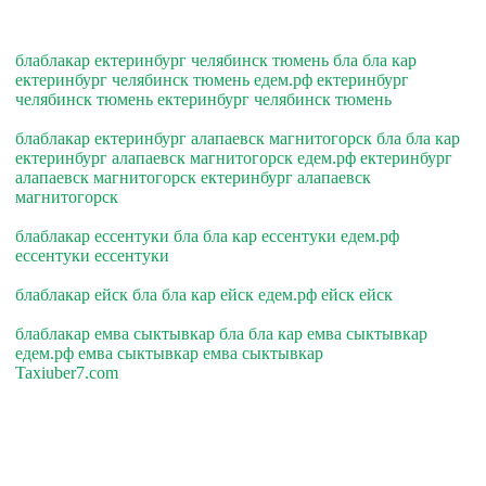
блаблакар ектеринбург челябинск тюмень бла бла кар
ектеринбург челябинск тюмень едем.рф ектеринбург
челябинск тюмень ектеринбург челябинск тюмень
блаблакар ектеринбург алапаевск магнитогорск бла бла кар
ектеринбург алапаевск магнитогорск едем.рф ектеринбург
алапаевск магнитогорск ектеринбург алапаевск
магнитогорск
блаблакар ессентуки бла бла кар ессентуки едем.рф
ессентуки ессентуки
блаблакар ейск бла бла кар ейск едем.рф ейск ейск
блаблакар емва сыктывкар бла бла кар емва сыктывкар
едем.рф емва сыктывкар емва сыктывкар
Taxiuber7.com