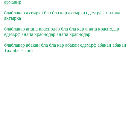
армавир
блаблакар ахтырка бла бла кар ахтырка едем.рф ахтырка
ахтырка
блаблакар анапа краснодар бла бла кар анапа краснодар
едем.рф анапа краснодар анапа краснодар
блаблакар абакан бла бла кар абакан едем.рф абакан абакан
Taxiuber7.com