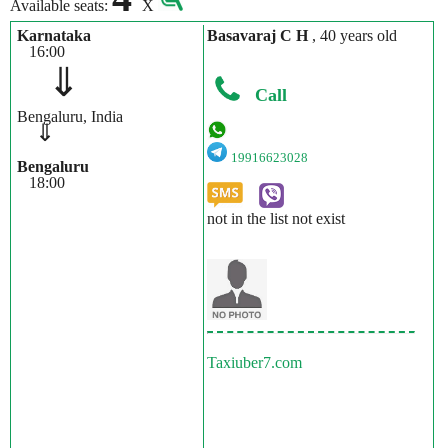
Available seats:
X
Karnataka
Basavaraj C H
, 40 years old
16:00
⇓
Call
Bengaluru, India
⇓
19916623028
Bengaluru
18:00
not in the list not exist
Taxiuber7.com