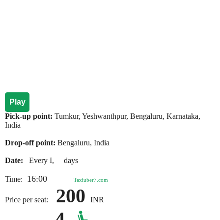
Play
Pick-up point:
Tumkur, Yeshwanthpur, Bengaluru, Karnataka,
India
Drop-off point:
Bengaluru, India
Date:
Every I, days
16:00
Time:
Taxiuber7.com
200
Price per seat:
INR
4