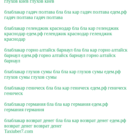
глухов киев глухов киев
блаблакар гадяч полтава бла бла кар гадяч полтава едем.рф
гадяч полтава гадяч полтава
блаблакар геленджик краснодар бла бла кар геленджик
краснодар едем.рф геленджик краснодар геленджик
краснодар
блаблакар горно алтайск барнаул бла бла кар горно алтайск
барнаул едем.рф горно алтайск барнаул горно алтайск
барнаул
блаблакар глухов сумы бла бла кар глухов сумы едем.рф
глухов сумы глухов сумы
блаблакар геническ бла бла кар геническ едем.рф геническ
геническ
блаблакар германия бла бла кар германия едем.рф
германия германия
блаблакар возврат денег бла бла кар возврат денег едем.рф
возврат денег возврат денег
Taxiuber7.com