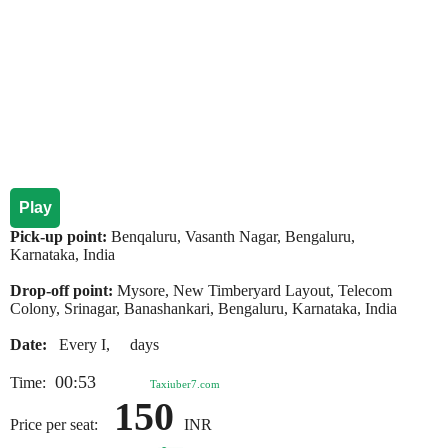
Play
Pick-up point:
Benqaluru, Vasanth Nagar, Bengaluru,
Karnataka, India
Drop-off point:
Mysore, New Timberyard Layout, Telecom
Colony, Srinagar, Banashankari, Bengaluru, Karnataka, India
Date:
Every I, days
00:53
Time:
Taxiuber7.com
150
Price per seat:
INR