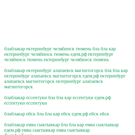
блаблакар ектеринбург челябинск тюмень бла бла кар
ектеринбург челябинск тюмень едем.рф ектеринбург
челябинск тюмень ектеринбург челябинск тюмень
блаблакар ектеринбург алапаевск магнитогорск бла бла кар
ектеринбург алапаевск магнитогорск едем.рф ектеринбург
алапаевск магнитогорск ектеринбург алапаевск
магнитогорск
блаблакар ессентуки бла бла кар ессентуки едем.рф
ессентуки ессентуки
блаблакар ейск бла бла кар ейск едем.рф ейск ейск
блаблакар емва сыктывкар бла бла кар емва сыктывкар
едем.рф емва сыктывкар емва сыктывкар