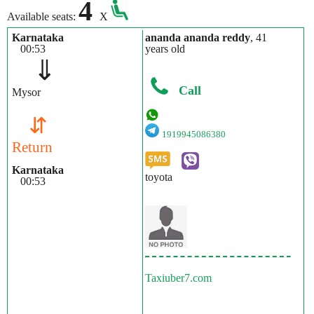
4
Available seats:
X
Karnataka
ananda ananda reddy
, 41
00:53
years old
⇓
Call
Mysor
⇵
1919945086380
Return
Karnataka
toyota
00:53
Taxiuber7.com