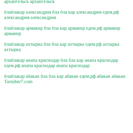
архангельск архангельск
блаблакар александрия бла бла кар александрия едем.рф
александрия александрия
блаблакар армавир бла бла кар армавир едем.рф армавир
армавир
блаблакар ахтырка бла бла кар ахтырка едем.рф ахтырка
ахтырка
блаблакар анапа краснодар бла бла кар анапа краснодар
едем.рф анапа краснодар анапа краснодар
блаблакар абакан бла бла кар абакан едем.рф абакан абакан
Taxiuber7.com