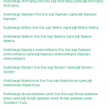
блаблакар белгород бла бла кар белгород едем.рф белгород
белгород
блаблакар барнаул бла бла кар барнаул едем.рф барнаул
барнаул
блаблакар бийск бла бла кар бийск едем.рф бийск бийск
блаблакар брянск бла бла кар брянск едем.рф брянск
брянск
блаблакар барнаул новосибирск бла бла кар барнаул
новосибирск едем.рф барнаул новосибирск барнаул
новосибирск
блаблакар бахмут бла бла кар бахмут едем.рф бахмут
бахмут
блаблакар борисполь бла бла кар борисполь едем.рф
борисполь борисполь
блаблакар белая церковь киев бла бла кар белая церковь
киев едем.рф белая церковь киев белая церковь киев
Taxiuber7.com