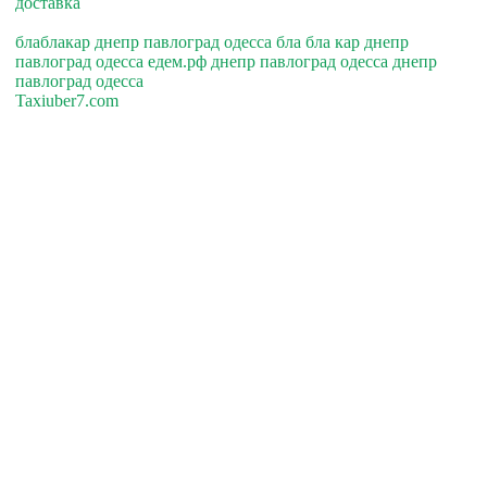
доставка
блаблакар днепр павлоград одесса бла бла кар днепр
павлоград одесса едем.рф днепр павлоград одесса днепр
павлоград одесса
Taxiuber7.com