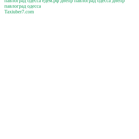
павлоград одесса едем.рф днепр павлоград одесса днепр
павлоград одесса
Taxiuber7.com