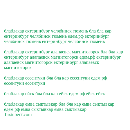
блаблакар ектеринбург челябинск тюмень бла бла кар
ектеринбург челябинск тюмень едем.рф ектеринбург
челябинск тюмень ектеринбург челябинск тюмень
блаблакар ектеринбург алапаевск магнитогорск бла бла кар
ектеринбург алапаевск магнитогорск едем.рф ектеринбург
алапаевск магнитогорск ектеринбург алапаевск
магнитогорск
блаблакар ессентуки бла бла кар ессентуки едем.рф
ессентуки ессентуки
блаблакар ейск бла бла кар ейск едем.рф ейск ейск
блаблакар емва сыктывкар бла бла кар емва сыктывкар
едем.рф емва сыктывкар емва сыктывкар
Taxiuber7.com