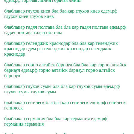
едем.рф горячая линия горячая линия
блаблакар глухов киев бла бла кар глухов киев едем.рф
глухов киев глухов киев
блаблакар гадяч полтава бла бла кар гадяч полтава едем.рф
гадяч полтава гадяч полтава
блаблакар геленджик краснодар бла бла кар геленджик
краснодар едем.рф геленджик краснодар геленджик
краснодар
блаблакар горно алтайск барнаул бла бла кар горно алтайск
барнаул едем.рф горно алтайск барнаул горно алтайск
барнаул
блаблакар глухов сумы бла бла кар глухов сумы едем.рф
глухов сумы глухов сумы
блаблакар геническ бла бла кар геническ едем.рф геническ
геническ
блаблакар германия бла бла кар германия едем.рф
германия германия