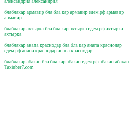
александрия александрия
блаблакар армавир бла бла кар армавир едем.рф армавир
армавир
блаблакар ахтырка бла бла кар ахтырка едем.рф ахтырка
ахтырка
блаблакар анапа краснодар бла бла кар анапа краснодар
едем.рф анапа краснодар анапа краснодар
блаблакар абакан бла бла кар абакан едем.рф абакан абакан
Taxiuber7.com