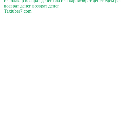
блаблакар возврат денег бла бла кар возврат денег едем.рф
возврат денег возврат денег
Taxiuber7.com