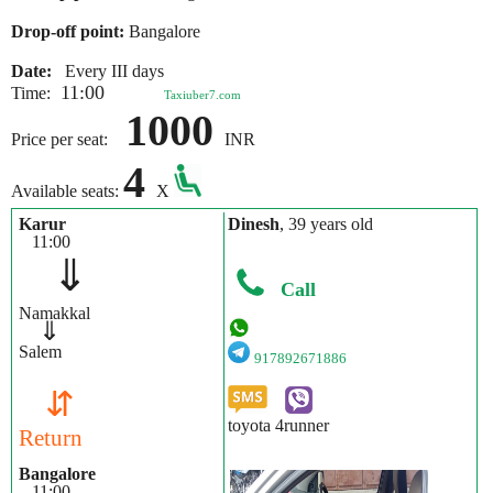
Drop-off point:
Bangalore
Date:
Every III days
11:00
Time:
Taxiuber7.com
1000
Price per seat:
INR
4
Available seats:
X
Karur
Dinesh
, 39 years old
11:00
⇓
Call
Namakkal
⇓
Salem
917892671886
⇵
toyota 4runner
Return
Bangalore
11:00