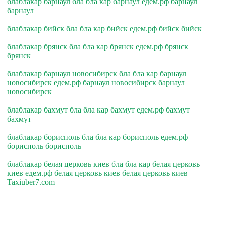
блаблакар барнаул бла бла кар барнаул едем.рф барнаул
барнаул
блаблакар бийск бла бла кар бийск едем.рф бийск бийск
блаблакар брянск бла бла кар брянск едем.рф брянск
брянск
блаблакар барнаул новосибирск бла бла кар барнаул
новосибирск едем.рф барнаул новосибирск барнаул
новосибирск
блаблакар бахмут бла бла кар бахмут едем.рф бахмут
бахмут
блаблакар борисполь бла бла кар борисполь едем.рф
борисполь борисполь
блаблакар белая церковь киев бла бла кар белая церковь
киев едем.рф белая церковь киев белая церковь киев
Taxiuber7.com