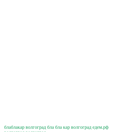
блаблакар волгоград бла бла кар волгоград едем.рф