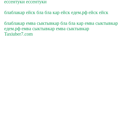
ессентуки ессентуки
блаблакар ейск бла бла кар ейск едем.рф ейск ейск
блаблакар емва сыктывкар бла бла кар емва сыктывкар
едем.рф емва сыктывкар емва сыктывкар
Taxiuber7.com