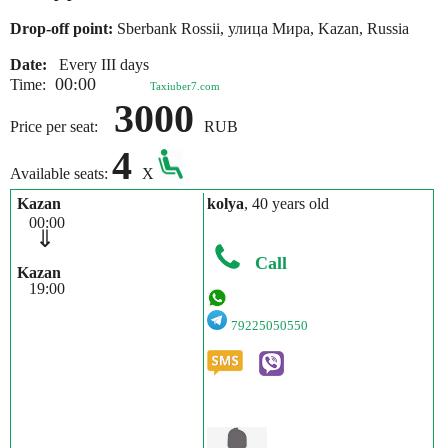
Drop-off point:
Sberbank Rossii, улица Мира, Kazan, Russia
Date:
Every III days
00:00
Time:
Taxiuber7.com
3000
Price per seat:
RUB
4
Available seats:
X
Kazan
kolya
, 40 years old
00:00
⇓
Call
Kazan
19:00
79225050550