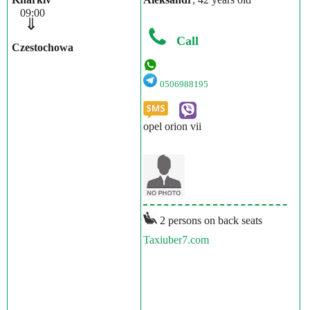
09:00
⇓
Call
Czestochowa
0506988195
opel orion vii
2 persons on back seats
Taxiuber7.com