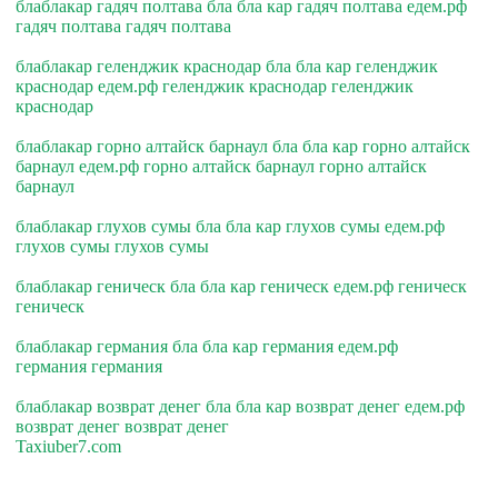
блаблакар гадяч полтава бла бла кар гадяч полтава едем.рф
гадяч полтава гадяч полтава
блаблакар геленджик краснодар бла бла кар геленджик
краснодар едем.рф геленджик краснодар геленджик
краснодар
блаблакар горно алтайск барнаул бла бла кар горно алтайск
барнаул едем.рф горно алтайск барнаул горно алтайск
барнаул
блаблакар глухов сумы бла бла кар глухов сумы едем.рф
глухов сумы глухов сумы
блаблакар геническ бла бла кар геническ едем.рф геническ
геническ
блаблакар германия бла бла кар германия едем.рф
германия германия
блаблакар возврат денег бла бла кар возврат денег едем.рф
возврат денег возврат денег
Taxiuber7.com