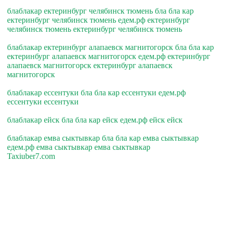
блаблакар ектеринбург челябинск тюмень бла бла кар
ектеринбург челябинск тюмень едем.рф ектеринбург
челябинск тюмень ектеринбург челябинск тюмень
блаблакар ектеринбург алапаевск магнитогорск бла бла кар
ектеринбург алапаевск магнитогорск едем.рф ектеринбург
алапаевск магнитогорск ектеринбург алапаевск
магнитогорск
блаблакар ессентуки бла бла кар ессентуки едем.рф
ессентуки ессентуки
блаблакар ейск бла бла кар ейск едем.рф ейск ейск
блаблакар емва сыктывкар бла бла кар емва сыктывкар
едем.рф емва сыктывкар емва сыктывкар
Taxiuber7.com