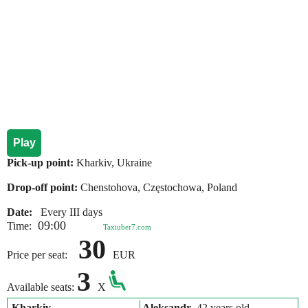
Play
Pick-up point:
Kharkiv, Ukraine
Drop-off point:
Chenstohova, Częstochowa, Poland
Date:
Every III days
09:00
Time:
Taxiuber7.com
30
Price per seat:
EUR
3
Available seats:
X
Kharkiv
Aleksandr
, 42 years old