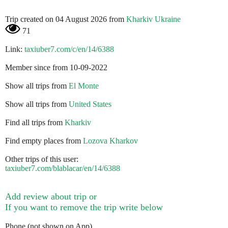
Trip created on 04 August 2026 from
Kharkiv Ukraine
71
Link:
taxiuber7.com/c/en/14/6388
Member since from 10-09-2022
Show all trips from
El Monte
Show all trips from
United States
Find all trips from
Kharkiv
Find empty places from
Lozova Kharkov
Other trips of this user:
taxiuber7.com/blablacar/en/14/6388
Add review about trip or
If you want to remove the trip write below
Phone (not shown on App)