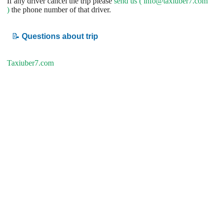
If any driver cancel the trip please
send us (
info@taxiuber7.com
)
the phone number of that driver.
📝
Questions about trip
Taxiuber7.com