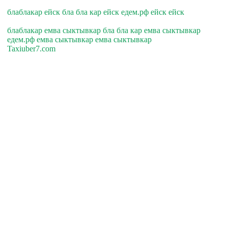
блаблакар ейск бла бла кар ейск едем.рф ейск ейск
блаблакар емва сыктывкар бла бла кар емва сыктывкар
едем.рф емва сыктывкар емва сыктывкар
Taxiuber7.com