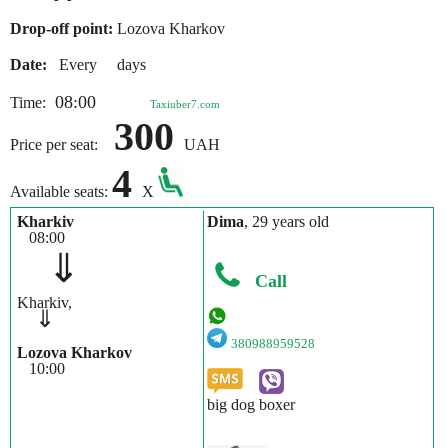
Drop-off point:
Lozova Kharkov
Date:
Every days
08:00
Time:
Taxiuber7.com
300
Price per seat:
UAH
4
Available seats:
X
Kharkiv
Dima
, 29 years old
08:00
⇓
Call
Kharkiv,
⇓
380988959528
Lozova Kharkov
10:00
big dog boxer