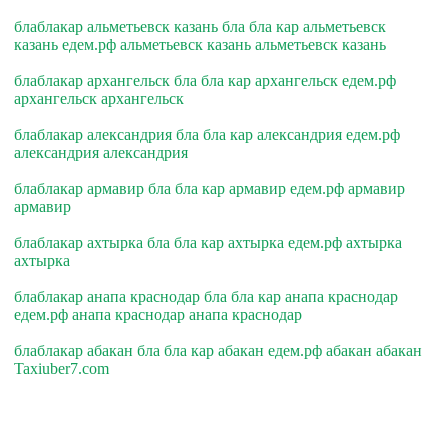
блаблакар альметьевск казань бла бла кар альметьевск
казань едем.рф альметьевск казань альметьевск казань
блаблакар архангельск бла бла кар архангельск едем.рф
архангельск архангельск
блаблакар александрия бла бла кар александрия едем.рф
александрия александрия
блаблакар армавир бла бла кар армавир едем.рф армавир
армавир
блаблакар ахтырка бла бла кар ахтырка едем.рф ахтырка
ахтырка
блаблакар анапа краснодар бла бла кар анапа краснодар
едем.рф анапа краснодар анапа краснодар
блаблакар абакан бла бла кар абакан едем.рф абакан абакан
Taxiuber7.com