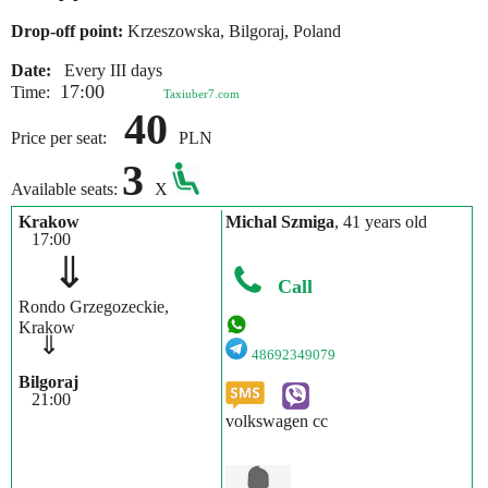
Drop-off point:
Krzeszowska, Bilgoraj, Poland
Date:
Every III days
17:00
Time:
Taxiuber7.com
40
Price per seat:
PLN
3
Available seats:
X
Krakow
Michal Szmiga
, 41 years old
17:00
⇓
Call
Rondo Grzegozeckie,
Krakow
⇓
48692349079
Bilgoraj
21:00
volkswagen cc