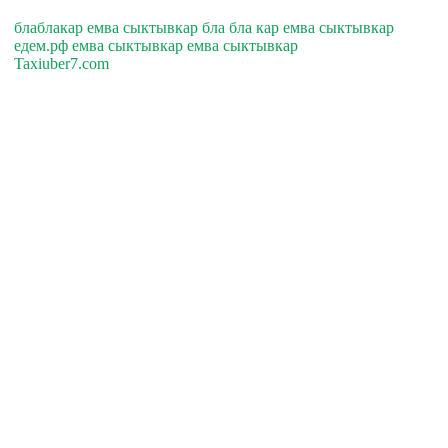
блаблакар емва сыктывкар бла бла кар емва сыктывкар
едем.рф емва сыктывкар емва сыктывкар
Taxiuber7.com