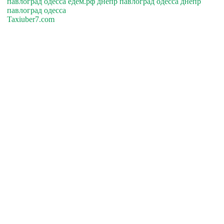
павлоград одесса едем.рф днепр павлоград одесса днепр
павлоград одесса
Taxiuber7.com