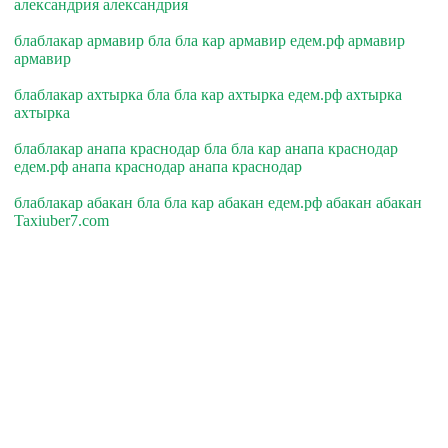
александрия александрия
блаблакар армавир бла бла кар армавир едем.рф армавир
армавир
блаблакар ахтырка бла бла кар ахтырка едем.рф ахтырка
ахтырка
блаблакар анапа краснодар бла бла кар анапа краснодар
едем.рф анапа краснодар анапа краснодар
блаблакар абакан бла бла кар абакан едем.рф абакан абакан
Taxiuber7.com