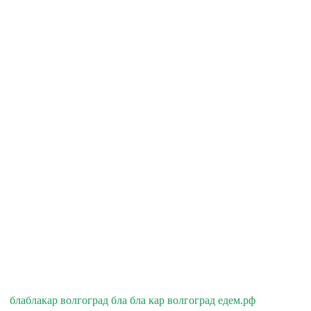
блаблакар волгоград бла бла кар волгоград едем.рф