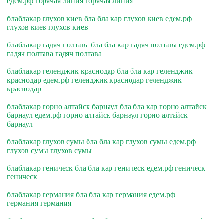
едем.рф горячая линия горячая линия
блаблакар глухов киев бла бла кар глухов киев едем.рф
глухов киев глухов киев
блаблакар гадяч полтава бла бла кар гадяч полтава едем.рф
гадяч полтава гадяч полтава
блаблакар геленджик краснодар бла бла кар геленджик
краснодар едем.рф геленджик краснодар геленджик
краснодар
блаблакар горно алтайск барнаул бла бла кар горно алтайск
барнаул едем.рф горно алтайск барнаул горно алтайск
барнаул
блаблакар глухов сумы бла бла кар глухов сумы едем.рф
глухов сумы глухов сумы
блаблакар геническ бла бла кар геническ едем.рф геническ
геническ
блаблакар германия бла бла кар германия едем.рф
германия германия