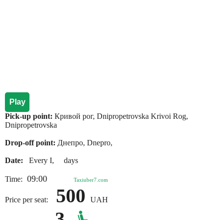
Play
Pick-up point:
Кривой рог, Dnipropetrovska Krivoi Rog,
Dnipropetrovska
Drop-off point:
Днепро, Dnepro,
Date:
Every I, days
09:00
Time:
Taxiuber7.com
500
Price per seat:
UAH
3