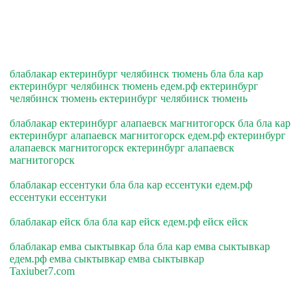
блаблакар ектеринбург челябинск тюмень бла бла кар
ектеринбург челябинск тюмень едем.рф ектеринбург
челябинск тюмень ектеринбург челябинск тюмень
блаблакар ектеринбург алапаевск магнитогорск бла бла кар
ектеринбург алапаевск магнитогорск едем.рф ектеринбург
алапаевск магнитогорск ектеринбург алапаевск
магнитогорск
блаблакар ессентуки бла бла кар ессентуки едем.рф
ессентуки ессентуки
блаблакар ейск бла бла кар ейск едем.рф ейск ейск
блаблакар емва сыктывкар бла бла кар емва сыктывкар
едем.рф емва сыктывкар емва сыктывкар
Taxiuber7.com