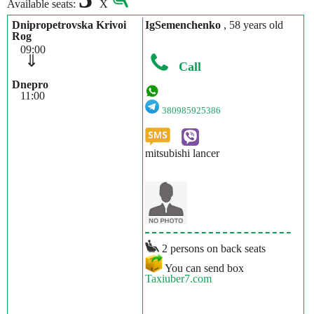
Available seats:
X
Dnipropetrovska Krivoi
IgSemenchenko
, 58 years old
Rog
09:00
⇓
Call
Dnepro
11:00
380985925386
mitsubishi lancer
2 persons on back seats
You can send box
Taxiuber7.com