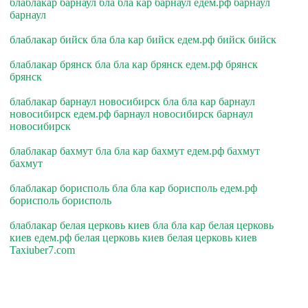
блаблакар барнаул бла бла кар барнаул едем.рф барнаул
барнаул
блаблакар бийск бла бла кар бийск едем.рф бийск бийск
блаблакар брянск бла бла кар брянск едем.рф брянск
брянск
блаблакар барнаул новосибирск бла бла кар барнаул
новосибирск едем.рф барнаул новосибирск барнаул
новосибирск
блаблакар бахмут бла бла кар бахмут едем.рф бахмут
бахмут
блаблакар борисполь бла бла кар борисполь едем.рф
борисполь борисполь
блаблакар белая церковь киев бла бла кар белая церковь
киев едем.рф белая церковь киев белая церковь киев
Taxiuber7.com