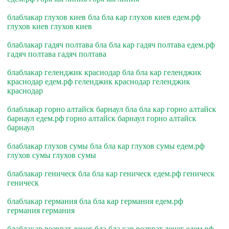
блаблакар глухов киев бла бла кар глухов киев едем.рф
глухов киев глухов киев
блаблакар гадяч полтава бла бла кар гадяч полтава едем.рф
гадяч полтава гадяч полтава
блаблакар геленджик краснодар бла бла кар геленджик
краснодар едем.рф геленджик краснодар геленджик
краснодар
блаблакар горно алтайск барнаул бла бла кар горно алтайск
барнаул едем.рф горно алтайск барнаул горно алтайск
барнаул
блаблакар глухов сумы бла бла кар глухов сумы едем.рф
глухов сумы глухов сумы
блаблакар геническ бла бла кар геническ едем.рф геническ
геническ
блаблакар германия бла бла кар германия едем.рф
германия германия
блаблакар возврат денег бла бла кар возврат денег едем.рф