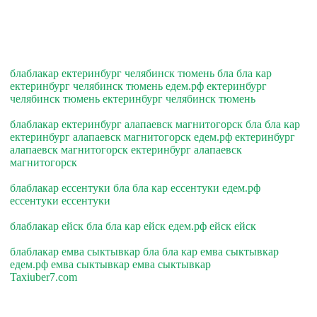
блаблакар ектеринбург челябинск тюмень бла бла кар
ектеринбург челябинск тюмень едем.рф ектеринбург
челябинск тюмень ектеринбург челябинск тюмень
блаблакар ектеринбург алапаевск магнитогорск бла бла кар
ектеринбург алапаевск магнитогорск едем.рф ектеринбург
алапаевск магнитогорск ектеринбург алапаевск
магнитогорск
блаблакар ессентуки бла бла кар ессентуки едем.рф
ессентуки ессентуки
блаблакар ейск бла бла кар ейск едем.рф ейск ейск
блаблакар емва сыктывкар бла бла кар емва сыктывкар
едем.рф емва сыктывкар емва сыктывкар
Taxiuber7.com