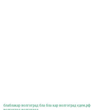
блаблакар волгоград бла бла кар волгоград едем.рф
волгоград волгоград