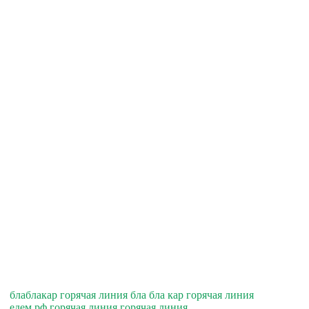
блаблакар горячая линия бла бла кар горячая линия
едем.рф горячая линия горячая линия