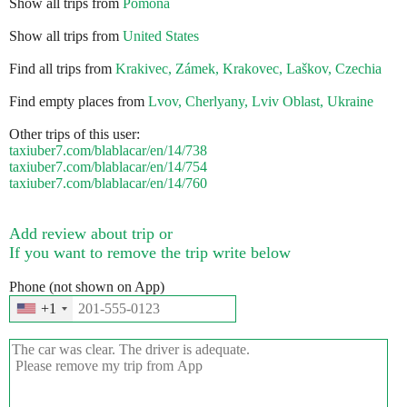
Show all trips from
Pomona
Show all trips from
United States
Find all trips from
Krakіvec, Zámek, Krakovec, Laškov, Czechia
Find empty places from
Lvov, Cherlyany, Lviv Oblast, Ukraine
Other trips of this user:
taxiuber7.com/blablacar/en/14/738
taxiuber7.com/blablacar/en/14/754
taxiuber7.com/blablacar/en/14/760
Add review about trip or
If you want to remove the trip write below
Phone (not shown on App)
+1