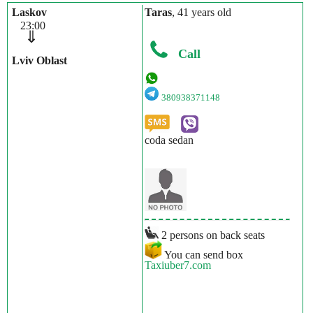
Laskov
Taras
, 41 years old
23:00
⇓
Call
Lviv Oblast
380938371148
coda sedan
2 persons on back seats
You can send box
Taxiuber7.com