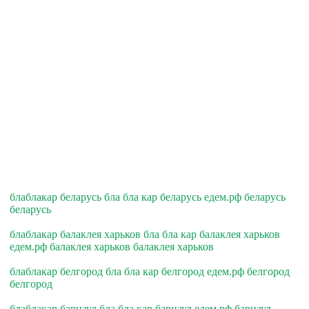
блаблакар беларусь бла бла кар беларусь едем.рф беларусь
беларусь
блаблакар балаклея харьков бла бла кар балаклея харьков
едем.рф балаклея харьков балаклея харьков
блаблакар белгород бла бла кар белгород едем.рф белгород
белгород
блаблакар барнаул бла бла кар барнаул едем.рф барнаул