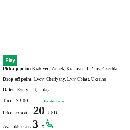
Play
Pick-up point:
Krakіvec, Zámek, Krakovec, Laškov, Czechia
Drop-off point:
Lvov, Cherlyany, Lviv Oblast, Ukraine
Date:
Every I, II, days
23:00
Time:
Taxiuber7.com
20
Price per seat:
USD
3
Available seats:
X