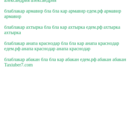
александрия александрия
блаблакар армавир бла бла кар армавир едем.рф армавир
армавир
блаблакар ахтырка бла бла кар ахтырка едем.рф ахтырка
ахтырка
блаблакар анапа краснодар бла бла кар анапа краснодар
едем.рф анапа краснодар анапа краснодар
блаблакар абакан бла бла кар абакан едем.рф абакан абакан
Taxiuber7.com