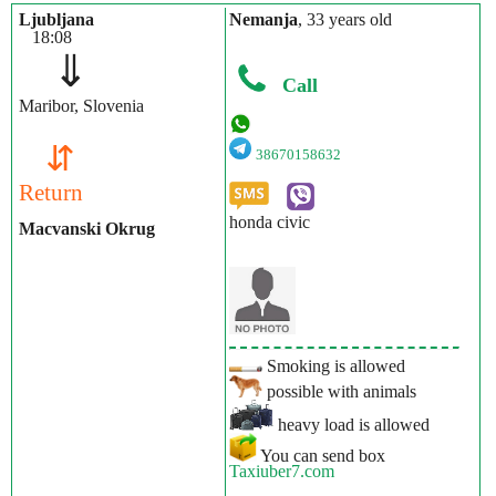
Ljubljana
Nemanja
, 33 years old
18:08
⇓
Call
Maribor, Slovenia
⇵
38670158632
Return
honda civic
Macvanski Okrug
Smoking is allowed
possible with animals
heavy load is allowed
You can send box
Taxiuber7.com