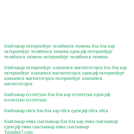
блаблакар ектеринбург челябинск тюмень бла бла кар
ектеринбург челябинск тюмень едем.рф ектеринбург
челябинск тюмень ектеринбург челябинск тюмень
блаблакар ектеринбург алапаевск магнитогорск бла бла кар
ектеринбург алапаевск магнитогорск едем.рф ектеринбург
алапаевск магнитогорск ектеринбург алапаевск
магнитогорск
блаблакар ессентуки бла бла кар ессентуки едем.рф
ессентуки ессентуки
блаблакар ейск бла бла кар ейск едем.рф ейск ейск
блаблакар емва сыктывкар бла бла кар емва сыктывкар
едем.рф емва сыктывкар емва сыктывкар
Taxiuber7.com