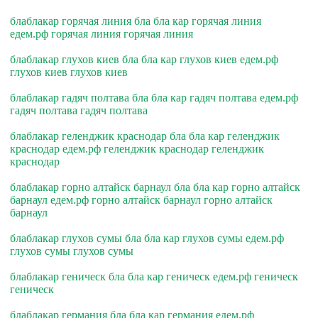
блаблакар горячая линия бла бла кар горячая линия
едем.рф горячая линия горячая линия
блаблакар глухов киев бла бла кар глухов киев едем.рф
глухов киев глухов киев
блаблакар гадяч полтава бла бла кар гадяч полтава едем.рф
гадяч полтава гадяч полтава
блаблакар геленджик краснодар бла бла кар геленджик
краснодар едем.рф геленджик краснодар геленджик
краснодар
блаблакар горно алтайск барнаул бла бла кар горно алтайск
барнаул едем.рф горно алтайск барнаул горно алтайск
барнаул
блаблакар глухов сумы бла бла кар глухов сумы едем.рф
глухов сумы глухов сумы
блаблакар геническ бла бла кар геническ едем.рф геническ
геническ
блаблакар германия бла бла кар германия едем.рф