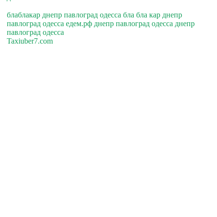
блаблакар днепр павлоград одесса бла бла кар днепр
павлоград одесса едем.рф днепр павлоград одесса днепр
павлоград одесса
Taxiuber7.com