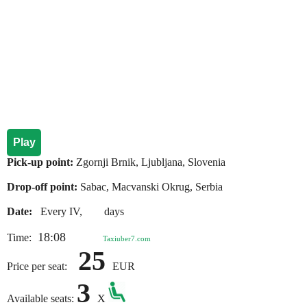
Play
Pick-up point:
Zgornji Brnik, Ljubljana, Slovenia
Drop-off point:
Sabac, Macvanski Okrug, Serbia
Date:
Every IV, days
18:08
Time:
Taxiuber7.com
25
Price per seat:
EUR
3
Available seats:
X