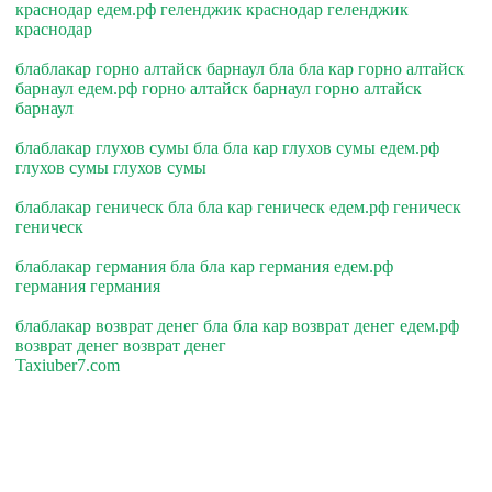
краснодар едем.рф геленджик краснодар геленджик
краснодар
блаблакар горно алтайск барнаул бла бла кар горно алтайск
барнаул едем.рф горно алтайск барнаул горно алтайск
барнаул
блаблакар глухов сумы бла бла кар глухов сумы едем.рф
глухов сумы глухов сумы
блаблакар геническ бла бла кар геническ едем.рф геническ
геническ
блаблакар германия бла бла кар германия едем.рф
германия германия
блаблакар возврат денег бла бла кар возврат денег едем.рф
возврат денег возврат денег
Taxiuber7.com