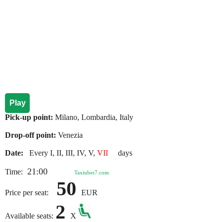
Play
Pick-up point:
Milano, Lombardia, Italy
Drop-off point:
Venezia
Date:
Every I, II, III, IV, V,
VII
days
21:00
Time:
Taxiuber7.com
50
Price per seat:
EUR
2
Available seats:
X