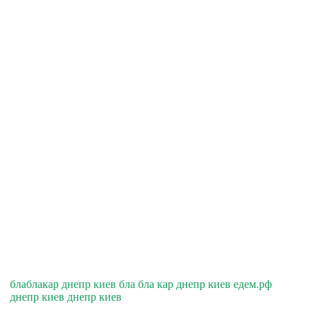
блаблакар днепр киев бла бла кар днепр киев едем.рф
днепр киев днепр киев