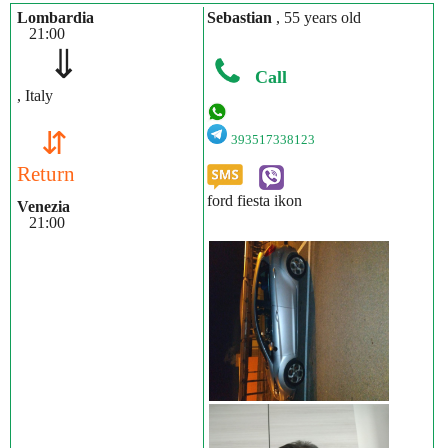
Lombardia
Sebastian
, 55 years old
21:00
⇓
Call
, Italy
⇵
393517338123
Return
ford fiesta ikon
Venezia
21:00