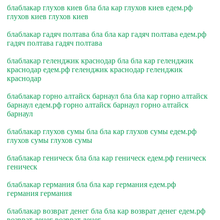
блаблакар глухов киев бла бла кар глухов киев едем.рф
глухов киев глухов киев
блаблакар гадяч полтава бла бла кар гадяч полтава едем.рф
гадяч полтава гадяч полтава
блаблакар геленджик краснодар бла бла кар геленджик
краснодар едем.рф геленджик краснодар геленджик
краснодар
блаблакар горно алтайск барнаул бла бла кар горно алтайск
барнаул едем.рф горно алтайск барнаул горно алтайск
барнаул
блаблакар глухов сумы бла бла кар глухов сумы едем.рф
глухов сумы глухов сумы
блаблакар геническ бла бла кар геническ едем.рф геническ
геническ
блаблакар германия бла бла кар германия едем.рф
германия германия
блаблакар возврат денег бла бла кар возврат денег едем.рф
возврат денег возврат денег