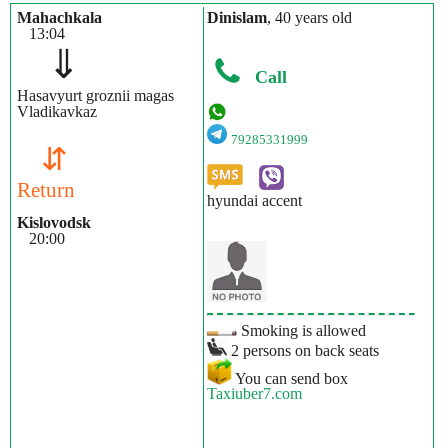
Mahachkala
Dinislam
, 40 years old
13:04
⇓
Call
Hasavyurt groznii magas
Vladikavkaz
79285331999
⇵
Return
hyundai accent
Kislovodsk
20:00
Smoking is allowed
2 persons on back seats
You can send box
Taxiuber7.com