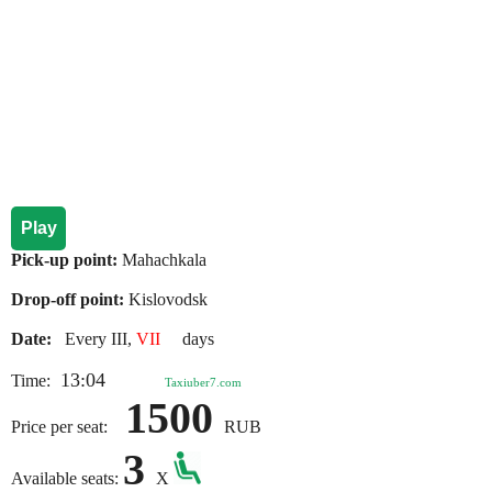
Play
Pick-up point:
Mahachkala
Drop-off point:
Kislovodsk
Date:
Every III,
VII
days
13:04
Time:
Taxiuber7.com
1500
Price per seat:
RUB
3
Available seats:
X