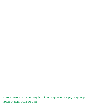
блаблакар волгоград бла бла кар волгоград едем.рф
волгоград волгоград