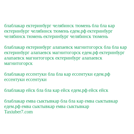
блаблакар ектеринбург челябинск тюмень бла бла кар
ектеринбург челябинск тюмень едем.рф ектеринбург
челябинск тюмень ектеринбург челябинск тюмень
блаблакар ектеринбург алапаевск магнитогорск бла бла кар
ектеринбург алапаевск магнитогорск едем.рф ектеринбург
алапаевск магнитогорск ектеринбург алапаевск
магнитогорск
блаблакар ессентуки бла бла кар ессентуки едем.рф
ессентуки ессентуки
блаблакар ейск бла бла кар ейск едем.рф ейск ейск
блаблакар емва сыктывкар бла бла кар емва сыктывкар
едем.рф емва сыктывкар емва сыктывкар
Taxiuber7.com