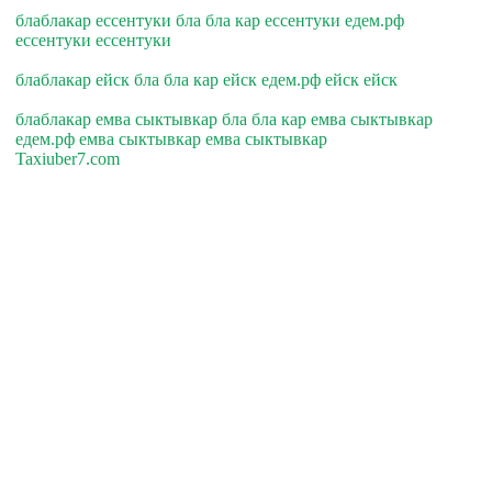
блаблакар ессентуки бла бла кар ессентуки едем.рф
ессентуки ессентуки
блаблакар ейск бла бла кар ейск едем.рф ейск ейск
блаблакар емва сыктывкар бла бла кар емва сыктывкар
едем.рф емва сыктывкар емва сыктывкар
Taxiuber7.com