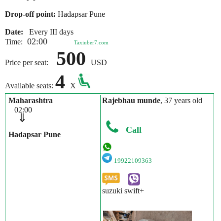
Drop-off point:
Hadapsar Pune
Date:
Every III days
02:00
Time:
Taxiuber7.com
500
Price per seat:
USD
4
Available seats:
X
Maharashtra
Rajebhau munde
, 37 years old
02:00
⇓
Call
Hadapsar Pune
19922109363
suzuki swift+