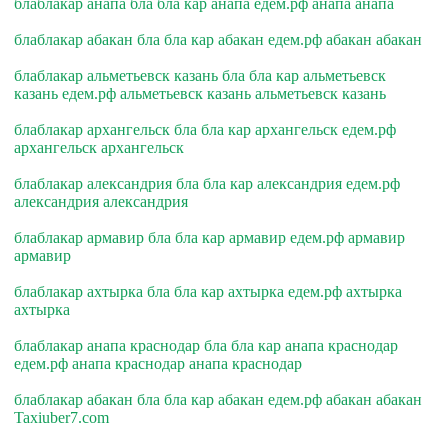
блаблакар анапа бла бла кар анапа едем.рф анапа анапа
блаблакар абакан бла бла кар абакан едем.рф абакан абакан
блаблакар альметьевск казань бла бла кар альметьевск
казань едем.рф альметьевск казань альметьевск казань
блаблакар архангельск бла бла кар архангельск едем.рф
архангельск архангельск
блаблакар александрия бла бла кар александрия едем.рф
александрия александрия
блаблакар армавир бла бла кар армавир едем.рф армавир
армавир
блаблакар ахтырка бла бла кар ахтырка едем.рф ахтырка
ахтырка
блаблакар анапа краснодар бла бла кар анапа краснодар
едем.рф анапа краснодар анапа краснодар
блаблакар абакан бла бла кар абакан едем.рф абакан абакан
Taxiuber7.com