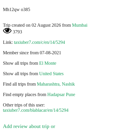
Mh12qw o385
Trip created on 02 August 2026 from
Mumbai
3793
Link:
taxiuber7.com/c/en/14/5294
Member since from 07-08-2021
Show all trips from
El Monte
Show all trips from
United States
Find all trips from
Maharashtra, Nashik
Find empty places from
Hadapsar Pune
Other trips of this user:
taxiuber7.com/blablacar/en/14/5294
Add review about trip or