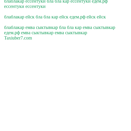
блаблакар ессентуки бла бла кар ессентуки едем.рф
ессентуки ессентуки
блаблакар ейск бла бла кар ейск едем.рф ейск ейск
блаблакар емва сыктывкар бла бла кар емва сыктывкар
едем.рф емва сыктывкар емва сыктывкар
Taxiuber7.com