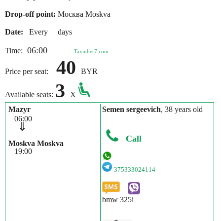
Drop-off point:
Москва Moskva
Date:
Every days
06:00
Time:
Taxiuber7.com
40
Price per seat:
BYR
3
Available seats:
X
Mazyr
Semen sergeevich
, 38 years old
06:00
⇓
Call
Moskva Moskva
19:00
375333024114
bmw 325i