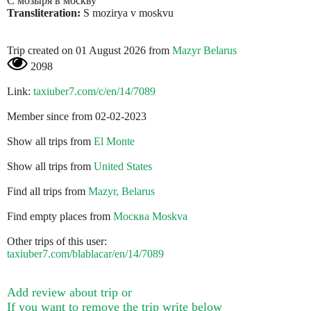
С мозыря в москву
Transliteration:
S mozirya v moskvu
Trip created on 01 August 2026 from
Mazyr Belarus
2098
Link:
taxiuber7.com/c/en/14/7089
Member since from 02-02-2023
Show all trips from
El Monte
Show all trips from
United States
Find all trips from
Mazyr, Belarus
Find empty places from
Москва Moskva
Other trips of this user:
taxiuber7.com/blablacar/en/14/7089
Add review about trip or
If you want to remove the trip write below